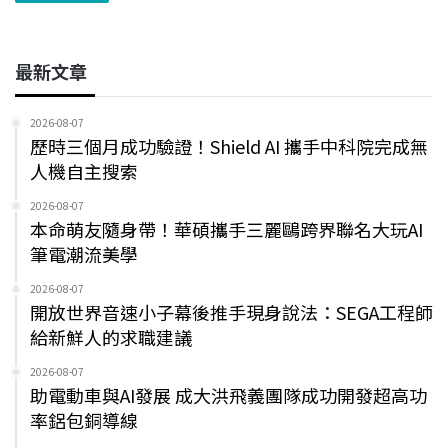
最新文章
2026-08-07
歷時三個月成功驗證！Shield AI 攜手中科院完成無
人機自主搜索
2026-08-07
本命萌友隨身帶！華碩攜手三麗鷗跨界聯名大玩AI
筆電潮流美學
2026-08-07
開放世界音速小子幕後推手現身說法：SEGA工程師
給新鮮人的求職建議
2026-08-07
助電動車與AI發展 成大洪飛義團隊成功開發超高功
率鋁包銅導線