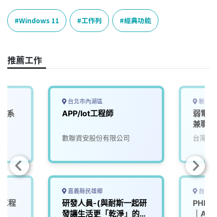
c
n
r
n
p
e
e
e
k
y
Windows 11
工作列
經典功能
b
a
e
L
o
d
d
i
o
s
I
n
推薦工作
k
n
k
台北市內湖區
新北市
T 系
APP/Iot工程師
弱電監
兼職)
過6小
數聯資安股份有限公司
台灣寶
嘉義縣民雄鄉
台中市
子工程
研發人員-(與耐斯一起研
PHP 
發讓生活更「乾淨」的未
｜AI ×