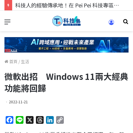
科技人的經驗傳承地！在 Pei Pei 科技專區，與學弟妹交流最硬核的技術
首頁
/
生活
微軟出招 Windows 11兩大經典
功能將回歸
2022-11-21
F
L
X
T
L
C
a
i
h
i
o