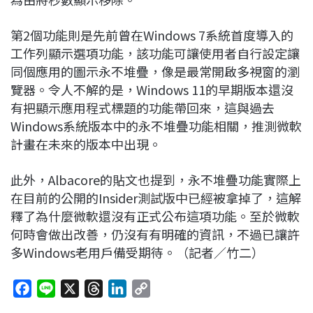
第2個功能則是先前曾在Windows 7系統首度導入的
工作列顯示選項功能，該功能可讓使用者自行設定讓
同個應用的圖示永不堆疊，像是最常開啟多視窗的瀏
覽器。令人不解的是，Windows 11的早期版本還沒
有把顯示應用程式標題的功能帶回來，這與過去
Windows系統版本中的永不堆疊功能相關，推測微軟
計畫在未來的版本中出現。
此外，Albacore的貼文也提到，永不堆疊功能實際上
在目前的公開的Insider測試版中已經被拿掉了，這解
釋了為什麼微軟還沒有正式公布這項功能。至於微軟
何時會做出改善，仍沒有有明確的資訊，不過已讓許
多Windows老用戶備受期待。（記者／竹二）
F
L
X
T
L
C
a
i
h
i
o