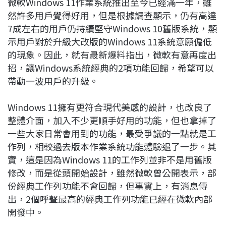
微軟Windows 11作業系統推出至今已經滿一年，雖
c
n
r
n
p
然許多用戶覺得好用，但是根據調查顯示，仍有高達
e
e
e
k
y
7成左右的用戶仍持續堅守Windows 10舊版系統，顯
b
a
e
L
示用戶對於升級大改版的Windows 11系統意願偏低
o
d
d
i
的現象。因此，就有最新爆料指出，微軟有意再度出
o
s
I
n
招，讓Windows系統經典的2項功能回歸，希望可以
k
n
k
帶動一波用戶的升級。
Windows 11擁有更符合現代美感的設計，也改良了
整體介面，加入不少更順手好用的功能，但也拿掉了
一些大家日常會用到的功能，最受爭議的一點就是工
作列，相較過去版本作業系統功能體驗退了一步。其
實，這是因為Windows 11的工作列並非不是用舊版
修改，而是從頭開始設計，雖然微軟曾公開表示，部
份經典工作列功能不會回歸，但事實上，有消息傳
出，2個呼聲最高的經典工作列功能已經在微軟內部
開發中。