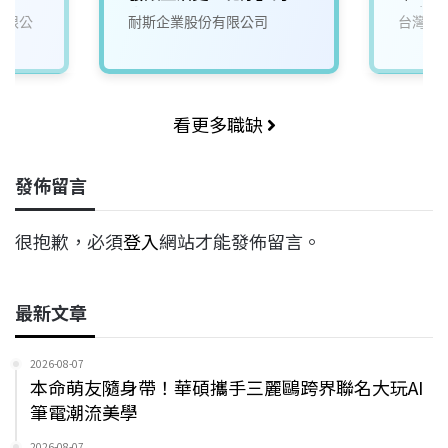
來)2
平台｜
份有限公
耐斯企業股份有限公司
台灣心
研發團
看更多職缺
發佈留言
很抱歉，必須
登入
網站才能發佈留言。
最新文章
2026-08-07
本命萌友隨身帶！華碩攜手三麗鷗跨界聯名大玩AI
筆電潮流美學
2026-08-07