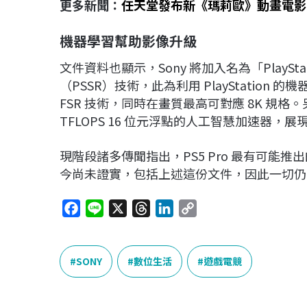
更多新聞：
任天堂發布新《瑪莉歐》動畫電影
機器學習幫助影像升級
文件資料也顯示，Sony 將加入名為「PlayStation Sp
（PSSR）技術，此為利用 PlayStation 的機
FSR 技術，同時在畫質最高可對應 8K 規格。另
TFLOPS 16 位元浮點的人工智慧加速器，
現階段諸多傳聞指出，PS5 Pro 最有可能推出
今尚未證實，包括上述這份文件，因此一切仍
F
L
X
T
L
C
a
i
h
i
o
c
n
r
n
p
e
e
e
k
y
SONY
數位生活
遊戲電競
b
a
e
L
o
d
d
i