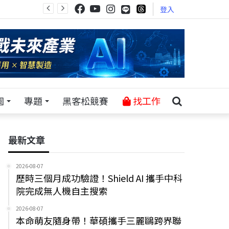
登入
園
專題
黑客松競賽
找工作
最新文章
2026-08-07
歷時三個月成功驗證！Shield AI 攜手中科
院完成無人機自主搜索
2026-08-07
本命萌友隨身帶！華碩攜手三麗鷗跨界聯