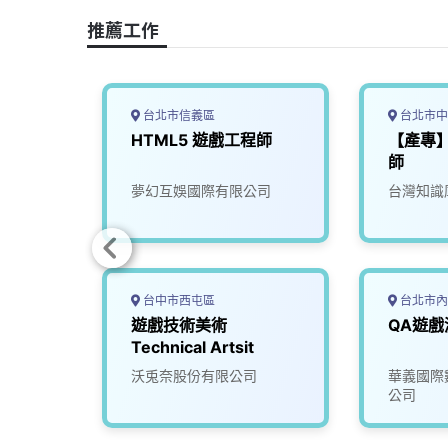
o
s
I
n
推薦工作
k
n
k
台北市信義區
台北市中
知名遊
HTML5 遊戲工程師
【產專】
6)
師
份有限
夢幻互娛國際有限公司
台灣知識
台中市西屯區
台北市內
遊戲技術美術
Technical Artsit
司
沃兎奈股份有限公司
華義國際
公司