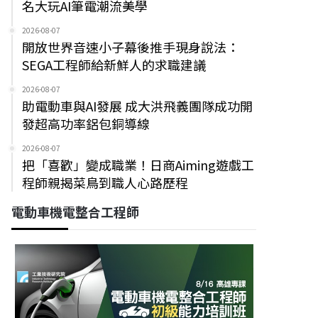
名大玩AI筆電潮流美學
2026-08-07
開放世界音速小子幕後推手現身說法：
SEGA工程師給新鮮人的求職建議
2026-08-07
助電動車與AI發展 成大洪飛義團隊成功開
發超高功率鋁包銅導線
2026-08-07
把「喜歡」變成職業！日商Aiming遊戲工
程師親揭菜鳥到職人心路歷程
電動車機電整合工程師