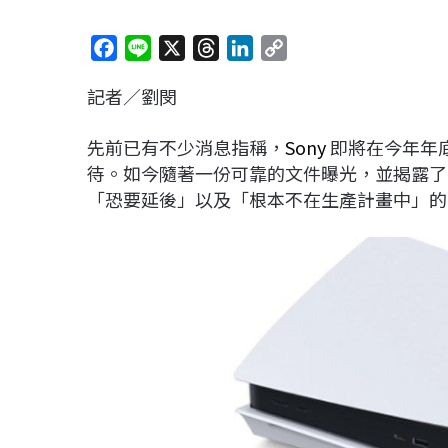
F
L
X
T
L
C
a
i
h
i
o
記者／劉閔
c
n
r
n
p
e
e
e
k
y
先前已有不少消息指稱，
Sony
即將在今年年
b
a
e
L
待。如今隨著一份可靠的文件曝光，並揭露了 P
o
d
d
i
「恐要延後」以及「根本不在生產計畫中」的
o
s
I
n
k
n
k