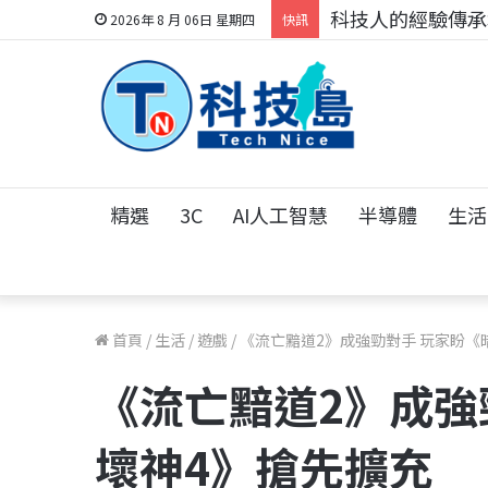
科技人的經驗傳承地
2026年 8 月 06日 星期四
快訊
精選
3C
AI人工智慧
半導體
生活
首頁
/
生活
/
遊戲
/
《流亡黯道2》成強勁對手 玩家盼《
《流亡黯道2》成強
壞神4》搶先擴充