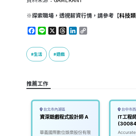
※探索職場，透視薪資行情，請參考【
科技類
F
L
X
T
L
C
a
i
h
i
o
c
n
r
n
p
e
e
e
k
y
生活
遊戲
b
a
e
L
o
d
d
i
o
s
I
n
推薦工作
k
n
k
台北市內湖區
台中市西
遊戲動畫
資深遊戲程式設計師 A
IT工程
(30084
公司
華義國際數位娛樂股份有限
Accur