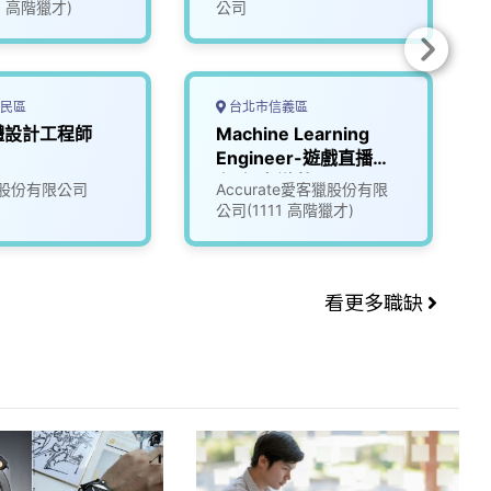
1 高階獵才)
公司
民區
台北市信義區
體設計工程師
Machine Learning
)
Engineer-遊戲直播平
台_知名遊戲公司
股份有限公司
Accurate愛客獵股份有限
(3005837)
公司(1111 高階獵才)
看更多職缺