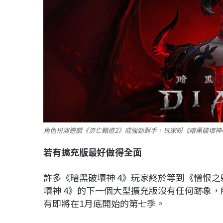
角色扮演遊戲《流亡黯道2》成強勁對手，玩家盼《暗黑破壞神4
若有擴充版最好做得全面
許多《暗黑破壞神 4》玩家終於等到《憎恨之軀》（
壞神 4》的下一個大型擴充版沒有任何跡象
有即將在1月底開始的第七季。