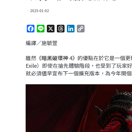
2025-01-02
F
L
X
T
L
C
a
i
h
i
o
編譯／施毓萱
c
n
r
n
p
e
e
e
k
y
雖然《
暗黑破壞神
4》的優點在於它是一個更
b
a
e
L
Exile）即使在搶先體驗階段，也受到了玩
o
d
d
i
就必須儘早宣布下一個擴充版本，為今年開個
o
s
I
n
k
n
k