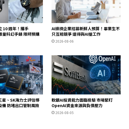
 10 週年！攜手
AI排擠企業招募新鮮人預算！畢業生不
推出限量科幻手錶 限時預購
只互相競爭 還得與AI搶工作
2026-08-06
三星、SK海力士評估導
軟銀AI投資能力面臨檢驗 市場緊盯
設備 防堵出口管制風險
OpenAI資金來源與負債壓力
2026-08-05