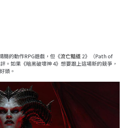
精簡的動作RPG遊戲，但《
流亡黯道
2》（Path of
家好評。如果《暗黑破壞神 4》想要跟上這場新的競爭，
好頭。