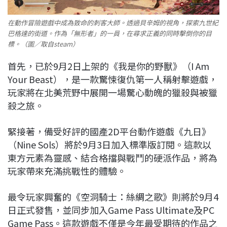
在動作冒險遊戲中成為致命的刺客大師。透過貝辛姆的視角，探索九世紀
巴格達的街道。作為「無形者」的一員，在尋求正義的同時擊倒你的目
標。（圖／取自steam）
首先，已於9月2日上架的《我是你的野獸》（I Am
Your Beast），是一款驚悚復仇第一人稱射擊遊戲，
玩家將在北美荒野中展開一場驚心動魄的獵殺與被獵
殺之旅。
緊接著，備受好評的國產2D平台動作遊戲《九日》
（Nine Sols）將於9月3日加入標準版訂閱。這款以
東方元素為靈感、結合格擋與戰鬥的硬派作品，將為
玩家帶來充滿挑戰性的體驗。
最令玩家興奮的《空洞騎士：絲綢之歌》則將於9月4
日正式發售，並同步加入Game Pass Ultimate及PC
Game Pass。這款遊戲不僅是今年最受期待的作品之