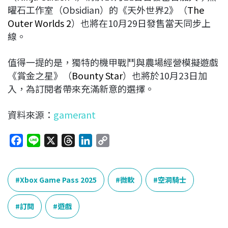
曜石工作室（Obsidian）的《天外世界2》（
The
Outer Worlds 2
）也將在10月29日發售當天同步上
線。
值得一提的是，獨特的機甲戰鬥與農場經營模擬遊戲
《賞金之星》（
Bounty Star
）也將於10月23日加
入，為訂閱者帶來充滿新意的選擇。
資料來源：
gamerant
F
L
X
T
L
C
a
i
h
i
o
c
n
r
n
p
e
e
e
k
y
Xbox Game Pass 2025
微軟
空洞騎士
b
a
e
L
o
d
d
i
訂閱
遊戲
o
s
I
n