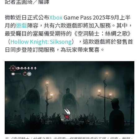
記者孟圓琦／編譯
c
n
r
n
p
e
e
e
k
y
微軟近日正式公布
Xbox
Game Pass 2025年9月上半
b
a
e
L
月的
遊戲
陣容，共有六款遊戲即將加入服務。其中，
o
d
d
i
最受矚目的當屬備受期待的《空洞騎士：絲綢之歌》
o
s
I
n
（
Hollow Knight: Silksong
），這款遊戲將於發售首
k
n
k
日同步登陸訂閱服務，為玩家帶來驚喜。
在《空洞騎士：絲綢之歌》中探索一個廣闊而陰森的王國！探索、戰鬥、