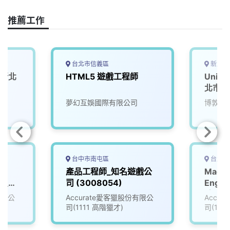
k
n
k
推薦工作
台北市信義區
新北市
(新北
HTML5 遊戲工程師
Uni
北市)
夢幻互娛國際有限公司
博敦電
台中市南屯區
台北市
產品工程師_知名遊戲公
Machi
ct_知
司 (3008054)
Engi
96)
_知名
有限公
Accurate愛客獵股份有限公
Accu
(3005
司(1111 高階獵才)
司(111