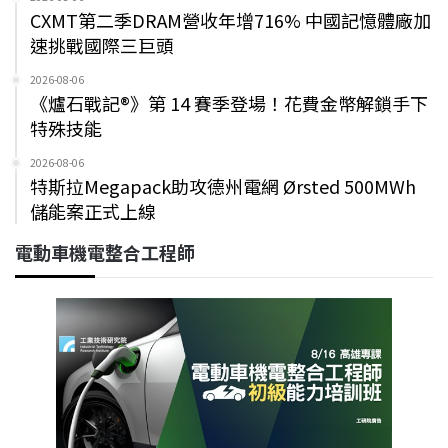
CXMT第二季DRAM營收年增716% 中國記憶體廠加
速挑戰國際三巨頭
2026-08-06
《爐石戰記®》第 14 賽季登場！花費金幣解鎖手下
特殊技能
2026-08-06
特斯拉Megapack助攻德州電網 Ørsted 500MWh
儲能案正式上線
電動車機電整合工程師