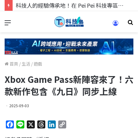
科技人的經驗傳承地！在 Pei Pei 科技專區，與學弟妹交流最硬核的技術
首頁
/
生活
/
遊戲
Xbox Game Pass新陣容來了！六
款新作包含《九日》同步上線
2025-09-03
F
L
X
T
L
C
a
i
h
i
o