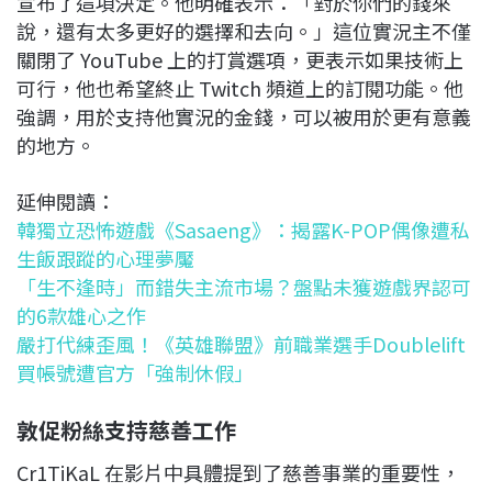
宣布了這項決定。他明確表示：「對於你們的錢來
說，還有太多更好的選擇和去向。」這位實況主不僅
關閉了 YouTube 上的打賞選項，更表示如果技術上
可行，他也希望終止 Twitch 頻道上的訂閱功能。他
強調，用於支持他實況的金錢，可以被用於更有意義
的地方。
延伸閱讀：
韓獨立恐怖遊戲《Sasaeng》：揭露K-POP偶像遭私
生飯跟蹤的心理夢魘
「生不逢時」而錯失主流市場？盤點未獲遊戲界認可
的6款雄心之作
嚴打代練歪風！《英雄聯盟》前職業選手Doublelift
買帳號遭官方「強制休假」
敦促粉絲支持慈善工作
Cr1TiKaL 在影片中具體提到了慈善事業的重要性，