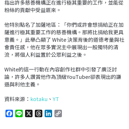
指出許多慈善機構正在進行極其重要的工作，並能從
粉絲的貢獻中受益匪來。
他特別點名了加薩地區：「你們或許會想捐給正在加
薩進行極其重要工作的慈善機構。那將比捐給我更具
意義。」此舉凸顯了 White 決策背後的道德考量與社
會責任感，他在眾多實況主中展現出一股獨特的清
流，將個人利益置於公眾利益之後。
White的這一行動在內容創作社群中引發了廣泛討
論，許多人讚賞他作為頂級YouTuber卻表現出的謙
遜與利他主義。
資料來源：
kotaku
、
YT
F
L
X
T
L
C
a
i
h
i
o
c
n
r
n
p