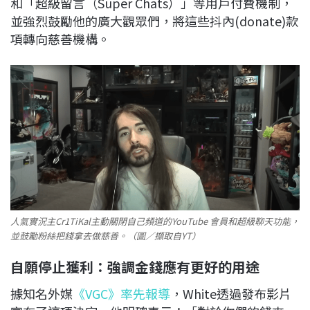
和「超級留言（Super Chats）」等用戶付費機制，
並強烈鼓勵他的廣大觀眾們，將這些抖內(donate)款
項轉向慈善機構。
人氣實況主Cr1TiKal主動關閉自己頻道的YouTube 會員和超級聊天功能，
並鼓勵粉絲把錢拿去做慈善。（圖／擷取自YT）
自願停止獲利：強調金錢應有更好的用途
據知名外媒
《VGC》率先報導
，White透過發布影片