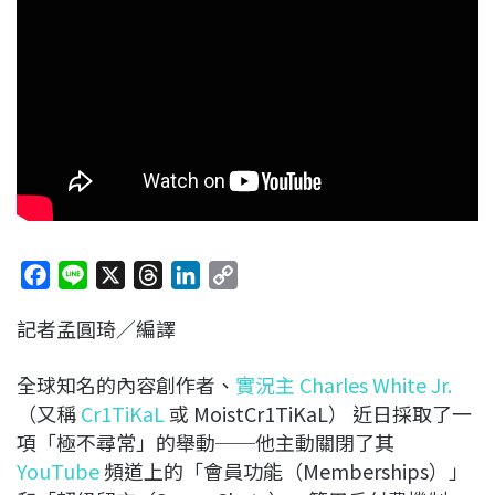
F
L
X
T
L
C
a
i
h
i
o
記者孟圓琦／編譯
c
n
r
n
p
e
e
e
k
y
全球知名的內容創作者、
實況主
Charles White Jr.
b
a
e
L
（又稱
Cr1TiKaL
或 MoistCr1TiKaL） 近日採取了一
o
d
d
i
項「極不尋常」的舉動──他主動關閉了其
o
s
I
n
YouTube
頻道上的「會員功能（Memberships）」
k
n
k