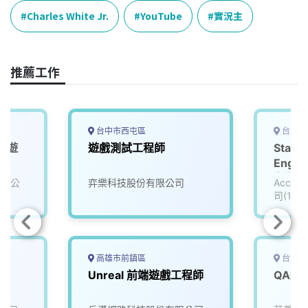
e
e
e
k
y
Charles White Jr.
YouTube
實況主
b
a
e
L
o
d
d
i
o
s
I
n
推薦工作
k
n
k
台中市西屯區
台北市
名遊
遊戲測試工程師
Staff
)
Engin
名遊戲公
有限公
弈樂科技股份有限公司
Accu
司(111
高雄市前鎮區
台北市
Unreal 前端遊戲工程師