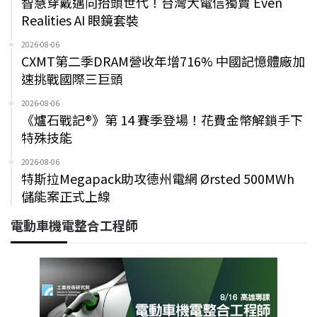
智慧穿戴邁向抬頭世代！台灣大電信獨賣 Even
Realities AI 眼鏡套裝
2026-08-06
CXMT第二季DRAM營收年增716% 中國記憶體廠加
速挑戰國際三巨頭
2026-08-06
《爐石戰記®》第 14 賽季登場！花費金幣解鎖手下
特殊技能
2026-08-06
特斯拉Megapack助攻德州電網 Ørsted 500MWh
儲能案正式上線
電動車機電整合工程師