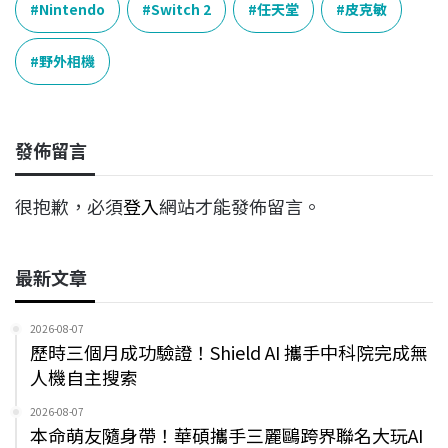
e
e
e
k
y
Nintendo
Switch 2
任天堂
皮克敏
b
a
e
L
o
d
d
i
野外相機
o
s
I
n
k
n
k
發佈留言
很抱歉，必須
登入
網站才能發佈留言。
最新文章
2026-08-07
歷時三個月成功驗證！Shield AI 攜手中科院完成無
人機自主搜索
2026-08-07
本命萌友隨身帶！華碩攜手三麗鷗跨界聯名大玩AI