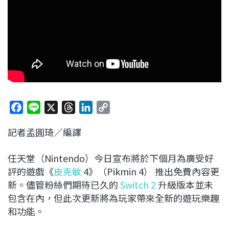
F
L
X
T
L
C
a
i
h
i
o
記者孟圓琦／編譯
c
n
r
n
p
e
e
e
k
y
任天堂（Nintendo）今日宣布將於下個月為廣受好
b
a
e
L
評的遊戲《
皮克敏
4》（Pikmin 4） 推出免費內容更
o
d
d
i
新。儘管粉絲們期待已久的
Switch 2
升級版本並未
o
s
I
n
包含在內，但此次更新將為玩家帶來全新的遊玩樂趣
k
n
k
和功能。