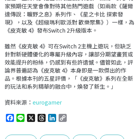
家預期任天堂會像對待其他熱門遊戲（如兩款《薩爾
達傳說：曠野之息》系列作、《星之卡比 探索發
現》，以及《超級瑪利歐派對 歡樂聚集》）一樣，為
《皮克敏 4》發布Switch 2升級版本。
雖然《皮克敏 4》可在Switch 2主機上遊玩，但缺乏
針對新硬體優化的專屬升級內容，讓部分期望畫質或
效能提升的粉絲，仍感到有些許遺憾。儘管如此，評
論界普遍認為《皮克敏 4》本身即是一款傑出的作
品。根據本刊的五星評價，「《皮克敏》系列在全新
的玩法和系列精華的融合中，煥發了新生。」
資料來源：
eurogamer
F
L
X
T
L
C
a
i
h
i
o
c
n
r
n
p