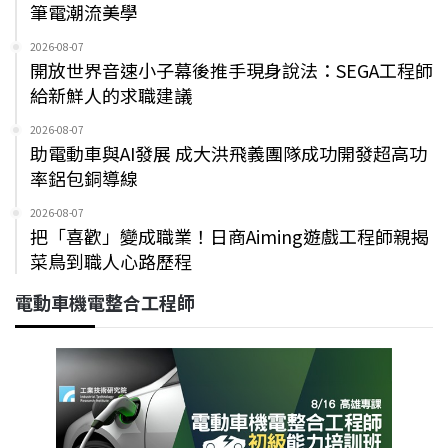
筆電潮流美學
2026-08-07
開放世界音速小子幕後推手現身說法：SEGA工程師
給新鮮人的求職建議
2026-08-07
助電動車與AI發展 成大洪飛義團隊成功開發超高功
率鋁包銅導線
2026-08-07
把「喜歡」變成職業！日商Aiming遊戲工程師親揭
菜鳥到職人心路歷程
電動車機電整合工程師