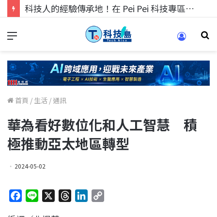
科技人的經驗傳承地！在 Pei Pei 科技專區，與學弟妹交流最硬核的技術
首頁
/
生活
/
通訊
華為看好數位化和人工智慧 積
極推動亞太地區轉型
2024-05-02
F
L
X
T
L
C
a
i
h
i
o