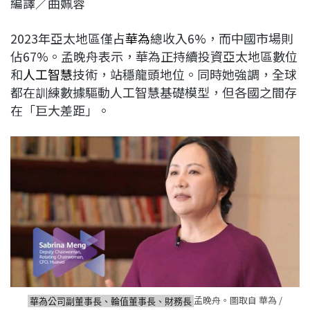
編譯／曲姵蓉
c
n
r
n
p
e
e
e
k
y
2023年亞太地區僅占
華為
總收入6%，而中國市場則
b
a
e
L
佔67%。孟晚舟表示，華為正持續投資亞太地區數位
o
d
d
i
和
人工智慧
技術，站穩龍頭地位。同時她強調，全球
o
s
I
n
都在訓練數據驅動人工智慧基礎模型，但各國之間存
k
n
k
在「巨大差距」。
孟晚舟。圖取自 華為 /
華為公司副董事長、輪值董事長、財務長