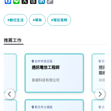
F
L
X
T
L
C
a
i
h
i
o
c
n
r
n
p
e
e
e
k
y
數位生活
華為
電信寬頻
b
a
e
L
o
d
d
i
o
s
I
n
推薦工作
k
n
k
台中市烏日區
新竹縣
通訊電信工程師
通訊/
關經驗
泰威科技有限公司
祐紳科
新北市土城區
台南市