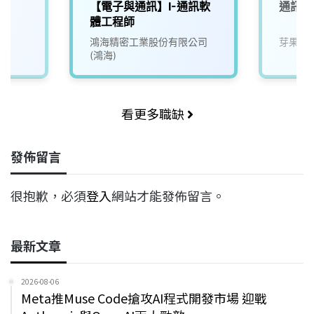
理
【電子與通訊】I-通訊軟
通訊/
體工程師
鴻海精密工業股份有限公司
芽果科
(鴻海)
看更多職缺
發佈留言
很抱歉，必須
登入
網站才能發佈留言。
最新文章
2026-08-06
Meta推Muse Code搶攻AI程式開發市場 迎戰