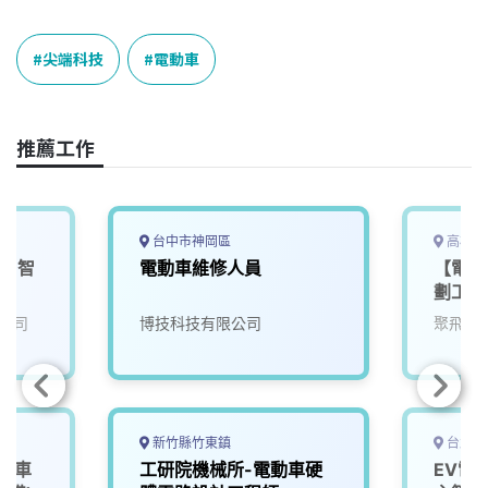
a
i
h
i
o
c
n
r
n
p
e
e
e
k
y
尖端科技
電動車
b
a
e
L
o
d
d
i
o
s
I
n
推薦工作
k
n
k
台中市神岡區
高雄市
班】智
電動車維修人員
【電動
EV
劃工程
公司
博技科技有限公司
聚飛科
新竹縣竹東鎮
台北市
、機車
工研院機械所-電動車硬
EV電