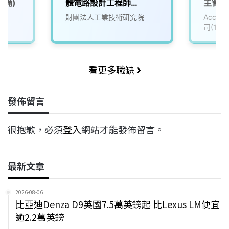
設備)
體電路設計工程師
主管_
(D400)
(3010
財團法人工業技術研究院
Accu
司(111
看更多職缺
發佈留言
很抱歉，必須
登入
網站才能發佈留言。
最新文章
2026-08-06
比亞迪Denza D9英國7.5萬英鎊起 比Lexus LM便宜
逾2.2萬英鎊