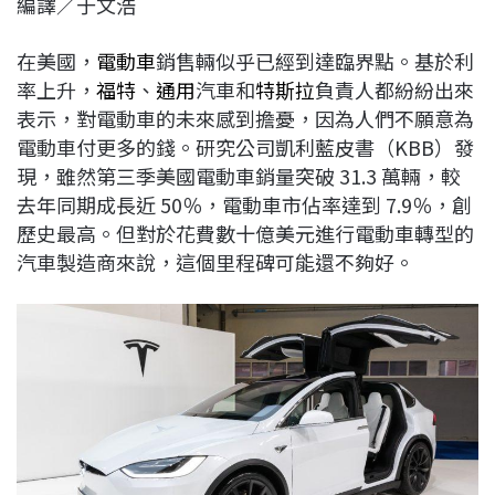
編譯／于文浩
c
n
r
n
p
e
e
e
k
y
在美國，
電動車
銷售輛似乎已經到達臨界點。基於利
b
a
e
L
率上升，
福特
、
通用
汽車和
特斯拉
負責人都紛紛出來
o
d
d
i
表示，對電動車的未來感到擔憂，因為人們不願意為
o
s
I
n
電動車付更多的錢。研究公司凱利藍皮書（KBB）發
k
n
k
現，雖然第三季美國電動車銷量突破 31.3 萬輛，較
去年同期成長近 50％，電動車市佔率達到 7.9％，創
歷史最高。但對於花費數十億美元進行電動車轉型的
汽車製造商來說，這個里程碑可能還不夠好。