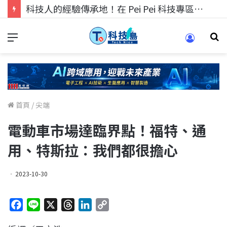
科技人的經驗傳承地！在 Pei Pei 科技專區，與學弟妹交流最硬核的技術
首頁
/
尖端
電動車市場達臨界點！福特、通
用、特斯拉：我們都很擔心
2023-10-30
F
L
X
T
L
C
a
i
h
i
o