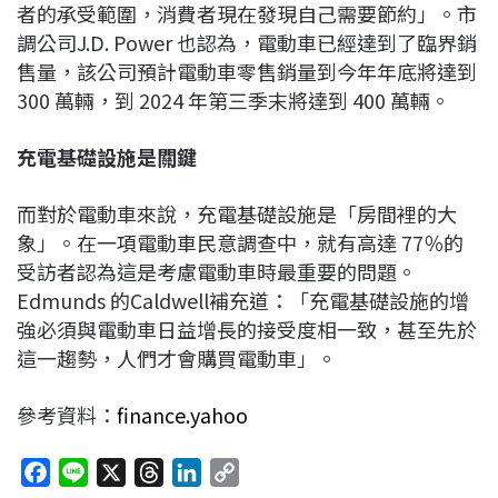
者的承受範圍，消費者現在發現自己需要節約」。市
調公司J.D. Power 也認為，電動車已經達到了臨界銷
售量，該公司預計電動車零售銷量到今年年底將達到
300 萬輛，到 2024 年第三季末將達到 400 萬輛。
充電基礎設施是關鍵
而對於電動車來說，充電基礎設施是「房間裡的大
象」。在一項電動車民意調查中，就有高達 77％的
受訪者認為這是考慮電動車時最重要的問題。
Edmunds 的Caldwell補充道：「充電基礎設施的增
強必須與電動車日益增長的接受度相一致，甚至先於
這一趨勢，人們才會購買電動車」。
參考資料：
finance.yahoo
F
L
X
T
L
C