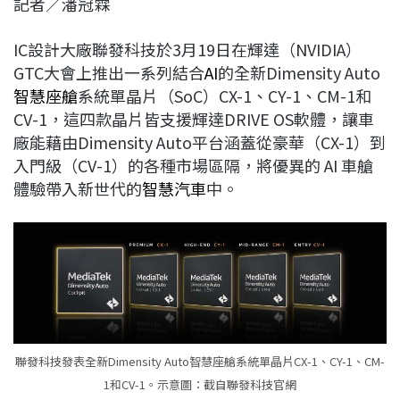
記者／潘冠霖
c
n
r
n
p
e
e
e
k
y
IC設計大廠聯發科技於3月19日在輝達（NVIDIA）
b
a
e
L
GTC大會上推出一系列結合
AI
的全新Dimensity Auto
o
d
d
i
智慧座艙
系統單晶片（SoC）CX-1、CY-1、CM-1和
o
s
I
n
CV-1，這四款晶片皆支援輝達DRIVE OS軟體，讓車
k
n
k
廠能藉由Dimensity Auto平台涵蓋從豪華（CX-1）到
入門級（CV-1）的各種市場區隔，將優異的 AI 車艙
體驗帶入新世代的
智慧汽車
中。
聯發科技發表全新Dimensity Auto智慧座艙系統單晶片CX-1、CY-1、CM-
1和CV-1。示意圖：截自聯發科技官網