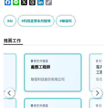
F
L
X
T
L
C
a
i
h
i
o
c
n
r
n
p
e
e
e
k
y
AI
科技產業系列報導
聯發科
b
a
e
L
o
d
d
i
o
s
I
n
推薦工作
k
n
k
新竹市東區
新竹市
廠務工程師
客戶品
工程師
聯發科技股份有限公司
聯發科
新竹市東區
新竹市