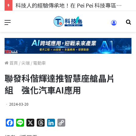
科技人的經驗傳承地！在 Pei Pei 科技專區，與學弟妹交流最硬核的技術
首頁
/
尖端
/
電動車
聯發科偕輝達推智慧座艙晶片
組 強化汽車AI應用
2024-03-20
F
L
X
T
L
C
a
i
h
i
o