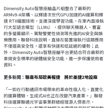
Dimensity Auto智慧座艙晶片組整合了最新的
ARMv9-A架構、以輝達次世代GPU加速的AI運算和輝
達 RTX繪圖技術，支援深度學習功能，在車內直接執
行大型語言模型（LLMs），提供聊天機器人、豐富
的多螢幕顯示、駕駛警覺性偵測等先進的AI安全與娛
樂應用。聯發科技說明，直接在裝置端執行這類應用
不僅提高安全性，還享有快速和低延遲的優勢；此
外，Dimensity Auto智慧座艙平台更結合符合最新的
車規安全標準的硬體級安全功能，進一步保護使用者
資料。
更多新聞：
聯嘉布局歐美報捷 將於墨捷2地設廠
「一如在行動通訊市場帶來的革命性個人化、直覺化
的運算體驗，生成式AI也正在改變汽車產業。」聯發
科技運算聯通元宇宙事業群總經理游人傑表示，
Dimensity Auto智慧座艙解決方案提供易於拓展的軟