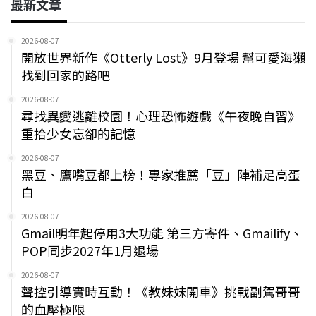
最新文章
2026-08-07
開放世界新作《Otterly Lost》9月登場 幫可愛海獺
找到回家的路吧
2026-08-07
尋找異變逃離校園！心理恐怖遊戲《午夜晚自習》
重拾少女忘卻的記憶
2026-08-07
黑豆、鷹嘴豆都上榜！專家推薦「豆」陣補足高蛋
白
2026-08-07
Gmail明年起停用3大功能 第三方寄件、Gmailify、
POP同步2027年1月退場
2026-08-07
聲控引導實時互動！《教妹妹開車》挑戰副駕哥哥
的血壓極限