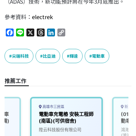
（ADAS）技術，新功能預計將在今年3月底推出。
參考資料：
electrek
F
L
X
T
L
C
a
i
h
i
o
c
n
r
n
p
e
e
e
k
y
尖端科技
比亞迪
輝達
電動車
b
a
e
L
o
d
d
i
o
s
I
n
推薦工作
k
n
k
高雄市三民區
新北市
、機車
電動車充電樁 安裝工程師
(01)
設備)
(南區)(可供宿舍)
動車類El
(EV)
陞云科技股份有限公司
鴻海精
(鴻海)