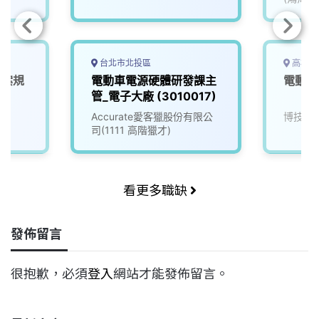
台北市北投區
高雄市
專案規
電動車電源硬體研發課主
電動車
管_電子大廠 (3010017)
Accurate愛客獵股份有限公
博技科
司(1111 高階獵才)
看更多職缺
發佈留言
很抱歉，必須
登入
網站才能發佈留言。