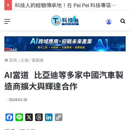
科技人的經驗傳承地！在 Pei Pei 科技專區，與學弟妹交流最硬核的技術
首頁
/
尖端
/
電動車
AI當道 比亞迪等多家中國汽車製
造商擴大與輝達合作
2024-03-20
F
L
X
T
L
C
a
i
h
i
o