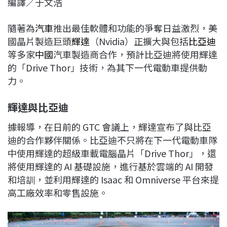
編譯／于文浩
c
n
r
n
p
e
e
e
k
y
隨著為
汽車
推出最佳軟體和功能的爭奪日益激烈，美
b
a
e
L
國晶片製造巨頭
輝達
（Nvidia）正擴大與包括
比亞迪
o
d
d
i
等多家
中國
汽車製造商合作，預計比亞迪將使用輝達
o
s
I
n
的「Drive Thor」技術，為其下一代電動車提供動
k
n
k
力。
輝達與比亞迪
據報導，在日前的 GTC 會議上，輝達宣布了與比亞
迪的合作夥伴關係。比亞迪不只將在下一代電動車隊
中使用輝達的超級車載電腦晶片「Drive Thor」，還
將使用輝達的 AI 基礎設施，進行基於雲端的 AI 開發
和培訓，並利用輝達的 Isaac 和 Omniverse 平台來提
高工廠效率和零售設施。