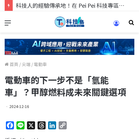
科技人的經驗傳承地！在 Pei Pei 科技專區，與學弟妹交流最硬核的技術
首頁
/
尖端
/
電動車
電動車的下一步不是「氫能
車」？甲醇燃料成未來關鍵選項
2024-12-16
F
L
X
T
L
C
a
i
h
i
o