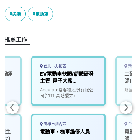
c
n
r
n
p
e
e
e
k
y
尖端
電動車
b
a
e
L
o
d
d
i
o
s
I
n
推薦工作
k
n
k
台北市北投區
新竹縣
工程師
EV電動車軟體/韌體研發
工研院
主管_電子大廠
師(含
(3010018)
Accurate愛客獵股份有限公
財團法
司(1111 高階獵才)
高雄市湖內區
台北市
發課主
電動車，機車維修人員
電動車
017)
師_電子