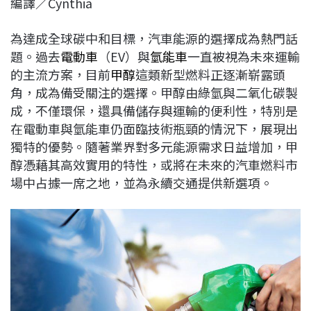
編譯／Cynthia
c
n
r
n
p
e
e
e
k
y
為達成全球碳中和目標，汽車能源的選擇成為熱門話
b
a
e
L
題。過去
電動車
（EV）與
氫能車
一直被視為未來運輸
o
d
d
i
的主流方案，目前
甲醇
這類新型燃料正逐漸崭露頭
o
s
I
n
角，成為備受關注的選擇。甲醇由綠氫與二氧化碳製
k
n
k
成，不僅環保，還具備儲存與運輸的便利性，特別是
在電動車與氫能車仍面臨技術瓶頸的情況下，展現出
獨特的優勢。隨著業界對多元能源需求日益增加，甲
醇憑藉其高效實用的特性，或將在未來的汽車燃料市
場中占據一席之地，並為永續交通提供新選項。