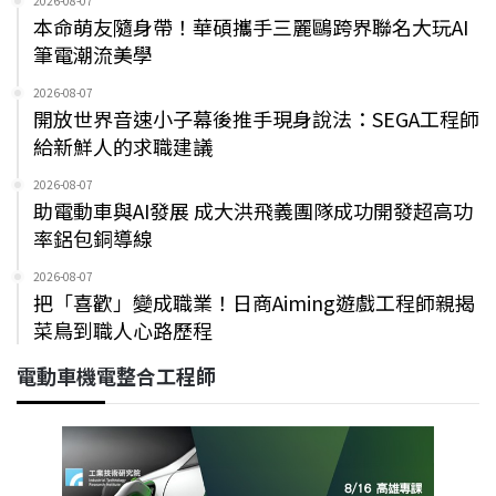
2026-08-07
本命萌友隨身帶！華碩攜手三麗鷗跨界聯名大玩AI
筆電潮流美學
2026-08-07
開放世界音速小子幕後推手現身說法：SEGA工程師
給新鮮人的求職建議
2026-08-07
助電動車與AI發展 成大洪飛義團隊成功開發超高功
率鋁包銅導線
2026-08-07
把「喜歡」變成職業！日商Aiming遊戲工程師親揭
菜鳥到職人心路歷程
電動車機電整合工程師