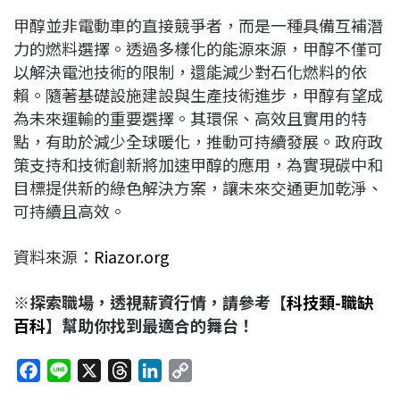
甲醇並非電動車的直接競爭者，而是一種具備互補潛
力的燃料選擇。透過多樣化的能源來源，甲醇不僅可
以解決電池技術的限制，還能減少對石化燃料的依
賴。隨著基礎設施建設與生產技術進步，甲醇有望成
為未來運輸的重要選擇。其環保、高效且實用的特
點，有助於減少全球暖化，推動可持續發展。政府政
策支持和技術創新將加速甲醇的應用，為實現碳中和
目標提供新的綠色解決方案，讓未來交通更加乾淨、
可持續且高效。
資料來源：
Riazor.org
※探索職場，透視薪資行情，請參考【
科技類-職缺
百科
】幫助你找到最適合的舞台！
F
L
X
T
L
C
a
i
h
i
o