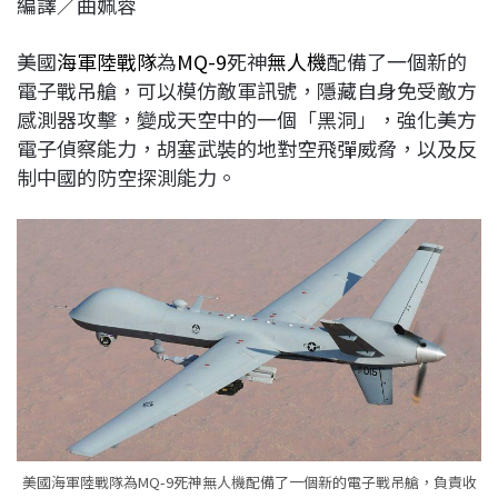
編譯／曲姵蓉
c
n
r
n
p
e
e
e
k
y
美國
海軍陸戰隊
為
MQ-9
死神
無人機
配備了一個新的
b
a
e
L
電子戰吊艙，可以模仿敵軍訊號，隱藏自身免受敵方
o
d
d
i
感測器攻擊，變成天空中的一個「黑洞」，強化美方
o
s
I
n
電子偵察能力，胡塞武裝的地對空飛彈威脅，以及反
k
n
k
制中國的防空探測能力。
美國海軍陸戰隊為MQ-9死神無人機配備了一個新的電子戰吊艙，負責收