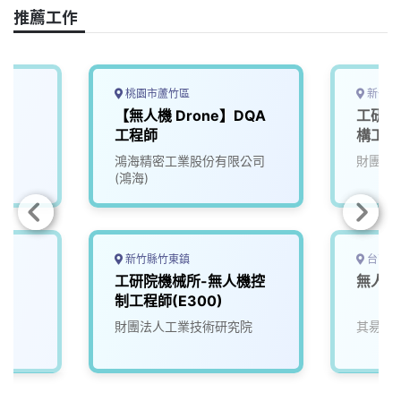
o
s
I
n
推薦工作
k
n
k
桃園市蘆竹區
新竹縣
【無人機 Drone】DQA
工研院
工程師
構工程師
鴻海精密工業股份有限公司
財團法
(鴻海)
新竹縣竹東鎮
台南市
工研院機械所-無人機控
無人機
制工程師(E300)
財團法人工業技術研究院
其昜先