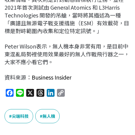
2021年首次測試由 General Atomics 和 L3Harris
Technologies 開發的吊艙，當時將其描述為一種
「廣譜且無源電子戰支援措施（ESM）有效載荷，目
標是對峙範圍內收集和定位特定訊號。」
Peter Wilson表示，無人機本身非常有用，是目前中
東混亂局勢裡使用效果最好的無人作戰飛行器之一，
大家不應小看它們。
資料來源：
Business Insider
F
L
X
T
L
C
a
i
h
i
o
c
n
r
n
p
e
e
e
k
y
尖端科技
無人機
b
a
e
L
o
d
d
i