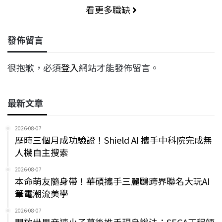
看更多職缺
發佈留言
很抱歉，必須
登入
網站才能發佈留言。
最新文章
2026-08-07
歷時三個月成功驗證！Shield AI 攜手中科院完成無
人機自主搜索
2026-08-07
本命萌友隨身帶！華碩攜手三麗鷗跨界聯名大玩AI
筆電潮流美學
2026-08-07
開放世界音速小子幕後推手現身說法：SEGA工程師