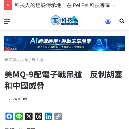
科技人的經驗傳承地！在 Pei Pei 科技專區，與學弟妹交流最硬核的技術
首頁
/
尖端
/
無人機
美MQ-9配電子戰吊艙 反制胡塞
和中國威脅
2024-07-09
F
L
X
T
L
C
a
i
h
i
o