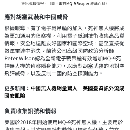
集訊號和情報。（圖／取自
MQ-9 Reaper
維基百科）
應對胡塞武裝和中國威脅
根據報導，有了電子戰吊艙的加入，死神無人機將成
為更加通用的偵察機，利用電子感測技術收集高品質
情報，安全地遠離友好國家和國際空域，甚至直接從
敵軍雷達中消失。蘭德公司高級國防政策分析師
Peter Wilson認為全新電子戰吊艙有效增加MQ-9死
神無人機的偵察隱身能力，以應對胡塞武裝的地對空
飛彈威脅，以及反制中國的防空探測能力。
更多新聞：
中國無人機銷量驚人 美國憂資訊外流成
國安風險
負責收集訊號和情報
美國於2018年開始使用MQ-9死神無人機，主要用於
收集情報，其次則是針對動態目標執行任務，並在