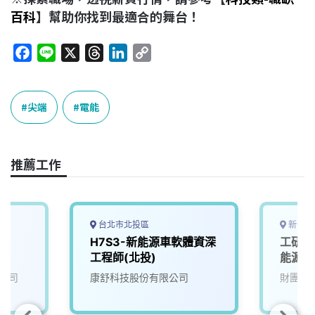
百科
】幫助你找到最適合的舞台！
F
L
X
T
L
C
a
i
h
i
o
c
n
r
n
p
e
e
e
k
y
尖端
電能
b
a
e
L
o
d
d
i
o
s
I
n
推薦工作
k
n
k
台北市北投區
新竹縣
師
H7S3-新能源車軟體資深
工研院
工程師(北投)
能源效
公司
康舒科技股份有限公司
財團法