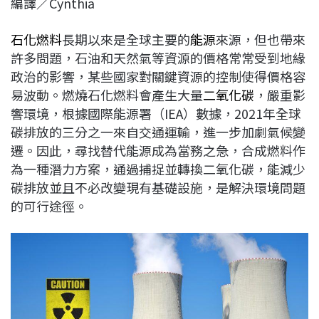
編譯／Cynthia
c
n
r
n
p
e
e
e
k
y
石化燃料
長期以來是全球主要的
能源
來源，但也帶來
b
a
e
L
許多問題，石油和天然氣等資源的價格常常受到地緣
o
d
d
i
政治的影響，某些國家對關鍵資源的控制使得價格容
o
s
I
n
易波動。燃燒石化燃料會產生大量
二氧化碳
，嚴重影
k
n
k
響環境，根據國際能源署（IEA）數據，2021年全球
碳排放的三分之一來自交通運輸，進一步加劇氣候變
遷。因此，尋找替代能源成為當務之急，合成燃料作
為一種潛力方案，通過捕捉並轉換二氧化碳，能減少
碳排放並且不必改變現有基礎設施，是解決環境問題
的可行途徑。