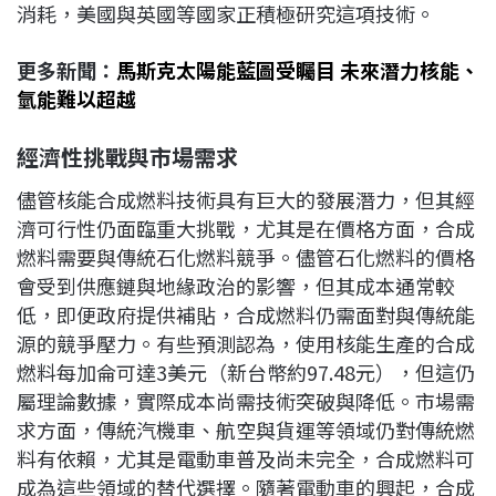
消耗，美國與英國等國家正積極研究這項技術。
更多新聞：
馬斯克太陽能藍圖受矚目 未來潛力核能、
氫能難以超越
經濟性挑戰與市場需求
儘管核能合成燃料技術具有巨大的發展潛力，但其經
濟可行性仍面臨重大挑戰，尤其是在價格方面，合成
燃料需要與傳統石化燃料競爭。儘管石化燃料的價格
會受到供應鏈與地緣政治的影響，但其成本通常較
低，即便政府提供補貼，合成燃料仍需面對與傳統能
源的競爭壓力。有些預測認為，使用核能生產的合成
燃料每加侖可達3美元（新台幣約97.48元），但這仍
屬理論數據，實際成本尚需技術突破與降低。市場需
求方面，傳統汽機車、航空與貨運等領域仍對傳統燃
料有依賴，尤其是電動車普及尚未完全，合成燃料可
成為這些領域的替代選擇。隨著電動車的興起，合成