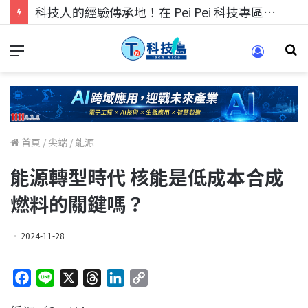
科技人的經驗傳承地！在 Pei Pei 科技專區，與學弟妹交流最硬核的技術
首頁
/
尖端
/
能源
能源轉型時代 核能是低成本合成
燃料的關鍵嗎？
2024-11-28
F
L
X
T
L
C
a
i
h
i
o