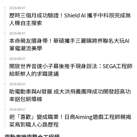
2026-08-07
歷時三個月成功驗證！Shield AI 攜手中科院完成無
人機自主搜索
2026-08-07
本命萌友隨身帶！華碩攜手三麗鷗跨界聯名大玩AI
筆電潮流美學
2026-08-07
開放世界音速小子幕後推手現身說法：SEGA工程師
給新鮮人的求職建議
2026-08-07
助電動車與AI發展 成大洪飛義團隊成功開發超高功
率鋁包銅導線
2026-08-07
把「喜歡」變成職業！日商Aiming遊戲工程師親揭
菜鳥到職人心路歷程
電動車機電整合工程師