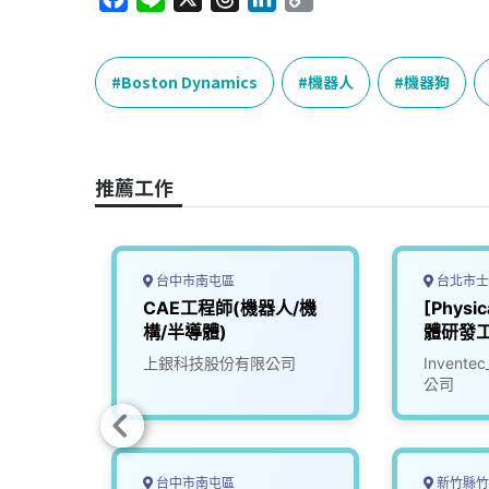
a
i
h
i
o
c
n
r
n
p
e
e
e
k
y
Boston Dynamics
機器人
機器狗
b
a
e
L
o
d
d
i
o
s
I
n
推薦工作
k
n
k
台中市南屯區
台北市士
 (新
CAE工程師(機器人/機
[Physi
構/半導體)
體研發
限公司
上銀科技股份有限公司
Inven
公司
台中市南屯區
新竹縣竹