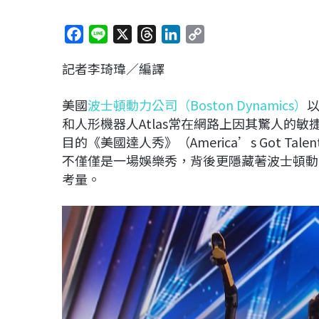
F
L
X
T
L
C
a
i
h
i
o
記者李琦瑋／編譯
c
n
r
n
p
e
e
e
k
y
美國
波士頓動力公司（
Boston Dynamics
）
以
b
a
e
L
和人形機器人Atlas常在網路上因其驚人的敏
o
d
d
i
目的《美國達人秀》（America’s Got 
o
s
I
n
不僅僅是一場娛樂秀，背後更隱藏著波士頓動
k
n
k
考量。