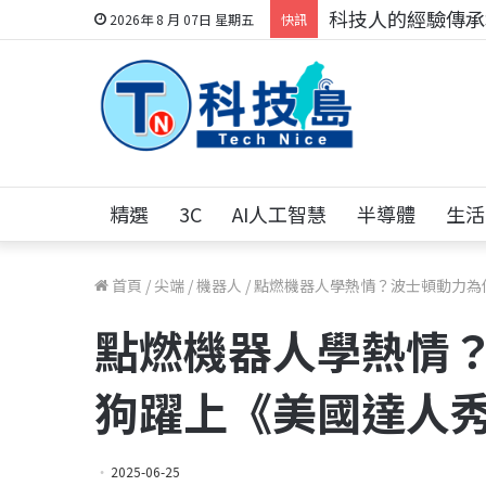
科技人的經驗傳承地
2026年 8 月 07日 星期五
快訊
精選
3C
AI人工智慧
半導體
生活
首頁
/
尖端
/
機器人
/
點燃機器人學熱情？波士頓動力為
點燃機器人學熱情
狗躍上《美國達人
2025-06-25