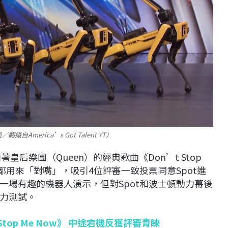
erica’s Got Talent YT）
狗隨著皇后樂團（Queen）的經典歌曲《Don’t Stop
都用來「對嘴」，吸引4位評審一致投票同意Spot進
一場有趣的機器人演示，但對Spot和波士頓動力幕後
力測試。
top Me Now》 中途宕機反獲評審青睞