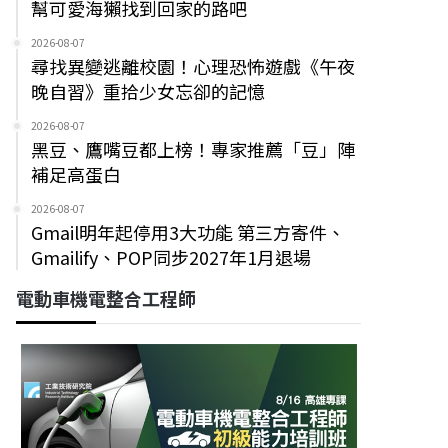
幫可愛海獺找到回家的路吧
2026-08-07
尋找異變逃離校園！心理恐怖遊戲《午夜
晚自習》重拾少女忘卻的記憶
2026-08-07
黑豆、鷹嘴豆都上榜！專家推薦「豆」陣
補足高蛋白
2026-08-07
Gmail明年起停用3大功能 第三方寄件、
Gmailify、POP同步2027年1月退場
電動車機電整合工程師