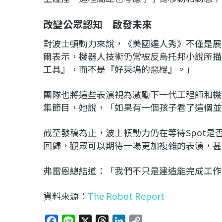
改變公眾認知 啟發未來
對波士頓動力來說，《美國達人秀》不僅是展
爾表示，機器人技術仍常被反烏托邦小說所描
工具』，而不是『好萊塢的惡棍』。」
團隊也將這些表演視為激勵下一代工程師和機
集節目，她說，「如果有一個孩子看了這個並
截至發稿為止，波士頓動力仍在等待Spot是
回歸，觀眾可以期待一場更加複雜的表演，甚
弗雷恩總結道：「我們不只是建造能完成工作
資料來源：
The Robot Report
F
L
X
T
L
C