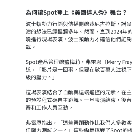
為何讓Spot登上《美國達人秀》舞台？
波士頓動力行銷與傳播副總裁尼古拉斯·諾爾（Ni
演的想法已經醞釀多年。然而，直到2024年的卡加利
晚進行現場表演，波士頓動力才確信他們能夠
戰。
Spot產品管理總監梅莉·弗雷恩（Merry 
道，「影片是一回事，但要在數百萬人注視下
級的壓力。」
這場表演結合了自動與遠端遙控的元素。在主
的預設程式碼自主跳舞。一旦表演結束，後台的
審和工作人員互動。
弗雷恩指出，「這些舞蹈動作比我們大多數客戶
佳壓力測試之一。」這些編舞挑戰了Spot