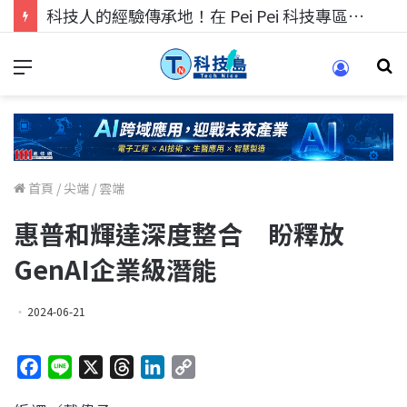
科技人的經驗傳承地！在 Pei Pei 科技專區，與學弟妹交流最硬核的技術
首頁
/
尖端
/
雲端
惠普和輝達深度整合 盼釋放
GenAI企業級潛能
2024-06-21
F
L
X
T
L
C
a
i
h
i
o