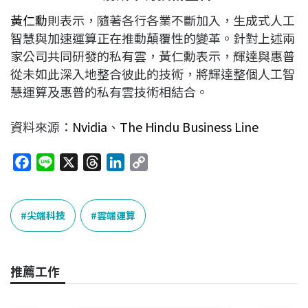
黃仁勳
則表示，隨著各行各業不斷加入，生成式人工
智慧與加速運算正在推動顛覆性的變革。針對上述兩
家公司共同研發的私有雲，黃仁勳表示，輝達與惠普
從未如此深入地整合彼此的技術，將輝達整個人工智
慧運算及惠普的私有雲技術相結合。
資料來源：
Nvidia
、
The Hindu Business Line
F
L
X
T
L
C
a
i
h
i
o
c
n
r
n
p
e
e
e
k
y
尖端科技
雲端運算
b
a
e
L
o
d
d
i
o
s
I
n
推薦工作
k
n
k