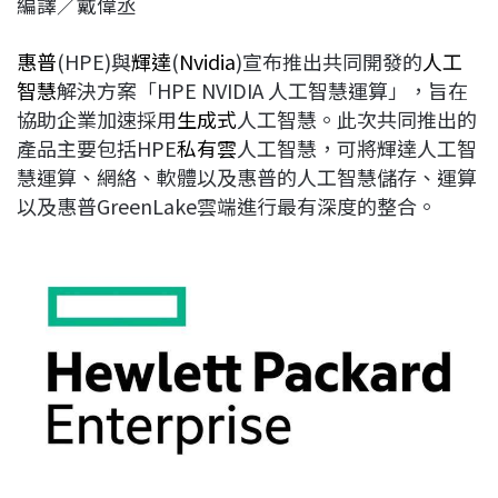
編譯／戴偉丞
c
n
r
n
p
e
e
e
k
y
惠普
(HPE)與
輝達
(
Nvidia
)宣布推出共同開發的
人工
b
a
e
L
智慧
解決方案「HPE NVIDIA 人工智慧運算」，旨在
o
d
d
i
協助企業加速採用
生成式
人工智慧。此次共同推出的
o
s
I
n
產品主要包括HPE
私有雲
人工智慧，可將輝達人工智
k
n
k
慧運算、網絡、軟體以及惠普的人工智慧儲存、運算
以及惠普GreenLake雲端進行最有深度的整合。