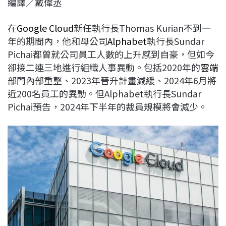
編譯／戴偉丞
c
n
r
n
p
e
e
e
k
y
在
Google Cloud
新任執行長Thomas Kurian不到一
b
a
e
L
年的期間內，他和母公司
Alphabet
執行長Sundar
o
d
d
i
Pichai都曾就公司員工人數的上升感到自豪，但如今
o
s
I
n
卻接二連三地進行組織人事異動。包括2020年的
雲端
k
n
k
部門內部重整、2023年晉升計畫減緩、2024年6月將
近200名員工的異動。但Alphabet執行長Sundar
Pichai預告，2024年下半年的裁員規模將會減少。