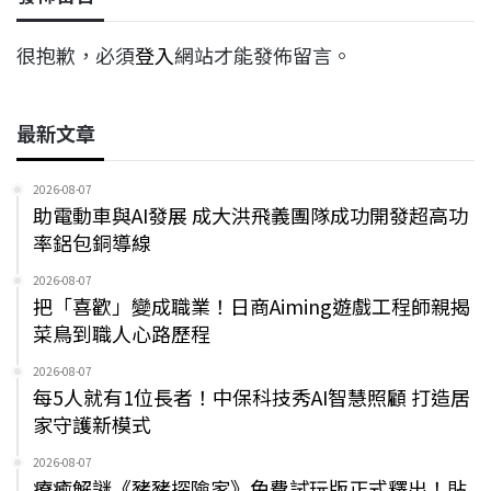
很抱歉，必須
登入
網站才能發佈留言。
最新文章
2026-08-07
助電動車與AI發展 成大洪飛義團隊成功開發超高功
率鋁包銅導線
2026-08-07
把「喜歡」變成職業！日商Aiming遊戲工程師親揭
菜鳥到職人心路歷程
2026-08-07
每5人就有1位長者！中保科技秀AI智慧照顧 打造居
家守護新模式
2026-08-07
療癒解謎《豬豬探險家》免費試玩版正式釋出！貼