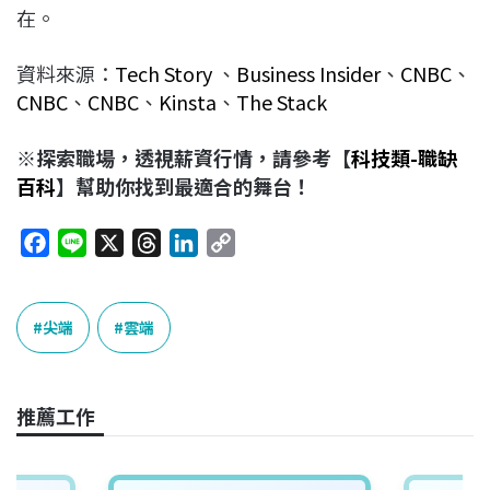
在。
資料來源：
Tech Story
、
Business Insider
、
CNBC
、
CNBC
、
CNBC
、
Kinsta
、
The Stack
※探索職場，透視薪資行情，請參考【
科技類-職缺
百科
】幫助你找到最適合的舞台！
F
L
X
T
L
C
a
i
h
i
o
c
n
r
n
p
e
e
e
k
y
尖端
雲端
b
a
e
L
o
d
d
i
o
s
I
n
推薦工作
k
n
k