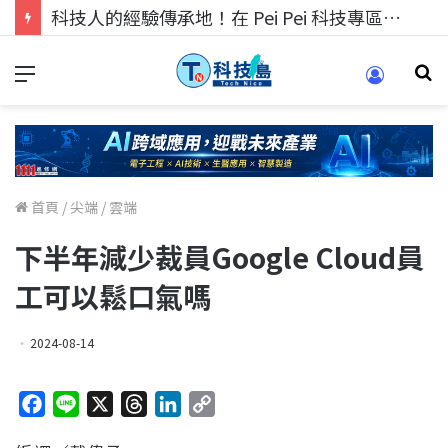
科技人找工作，就到TECH+ 科技專區!
首頁
/
尖端
/
雲端
下半年減少裁員Google Cloud員
工可以鬆口氣嗎
2024-08-14
F
L
X
T
L
C
a
i
h
i
o