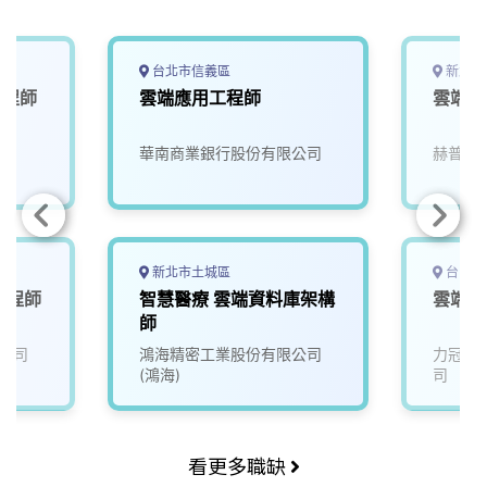
k
n
k
台北市信義區
新北市
工程師
雲端應用工程師
雲端網
華南商業銀行股份有限公司
赫普電
新北市土城區
台中市
工程師
智慧醫療 雲端資料庫架構
雲端程
師
公司
鴻海精密工業股份有限公司
力冠國
(鴻海)
司
看更多職缺