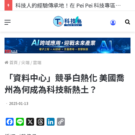
科技人的經驗傳承地！在 Pei Pei 科技專區，與學弟妹交流最硬核的技術
首頁
/
尖端
/
雲端
「資料中心」競爭白熱化 美國喬
州為何成為科技新熱土？
2025-01-13
F
L
X
T
L
C
a
i
h
i
o