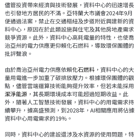
儘管投資帶來經濟與技術發展，資料中心的迅速增長
也引發地方居民的不滿。亞特蘭大市議會2024年9月
便通過法案，禁止在交通樞紐及步道附近興建新的資
料中心，原因在於此類設施與住宅及其他房地產需求
競爭資源。此外，資料中心高耗電量的特性，也使喬
治亞州的電力供應更仰賴化石燃料，導致環保團體的
批評聲浪。
由於喬治亞州電力供應依賴
化石燃料
，資料中心的大
量用電進一步加重了碳排放壓力。根據環保團體的觀
點，儘管雲端運算技術能夠提升效率，但若未能採用
潔淨能源
，其長期環境成本可能超過短期收益。此
外，隨著人工智慧技術發展，資料中心的用電需求持
續攀升，據高盛預測，到2028年，AI相關應用將佔據
資料中心用電需求的19%。
同時，資料中心的建設還涉及水資源的使用問題，特