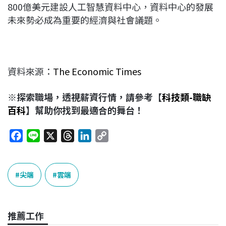
800億美元建設人工智慧資料中心，資料中心的發展
未來勢必成為重要的經濟與社會議題。
資料來源：
The Economic Times
※探索職場，透視薪資行情，請參考【
科技類-職缺
百科
】幫助你找到最適合的舞台！
F
L
X
T
L
C
a
i
h
i
o
c
n
r
n
p
e
e
e
k
y
尖端
雲端
b
a
e
L
o
d
d
i
o
s
I
n
推薦工作