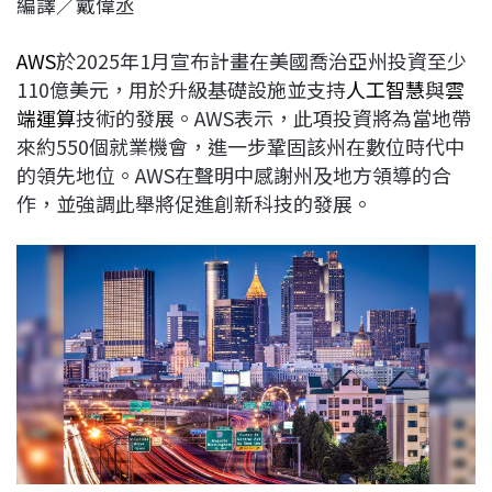
編譯／戴偉丞
c
n
r
n
p
e
e
e
k
y
AWS
於2025年1月宣布計畫在美國喬治亞州投資至少
b
a
e
L
110億美元，用於升級基礎設施並支持
人工智慧
與
雲
o
d
d
i
端運算
技術的發展。AWS表示，此項投資將為當地帶
o
s
I
n
來約550個就業機會，進一步鞏固該州在數位時代中
k
n
k
的領先地位。AWS在聲明中感謝州及地方領導的合
作，並強調此舉將促進創新科技的發展。