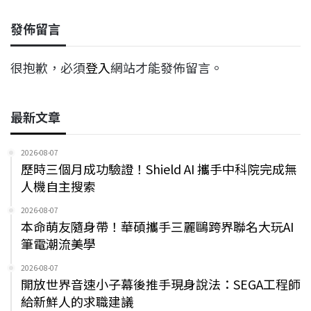
發佈留言
很抱歉，必須
登入
網站才能發佈留言。
最新文章
2026-08-07
歷時三個月成功驗證！Shield AI 攜手中科院完成無
人機自主搜索
2026-08-07
本命萌友隨身帶！華碩攜手三麗鷗跨界聯名大玩AI
筆電潮流美學
2026-08-07
開放世界音速小子幕後推手現身說法：SEGA工程師
給新鮮人的求職建議