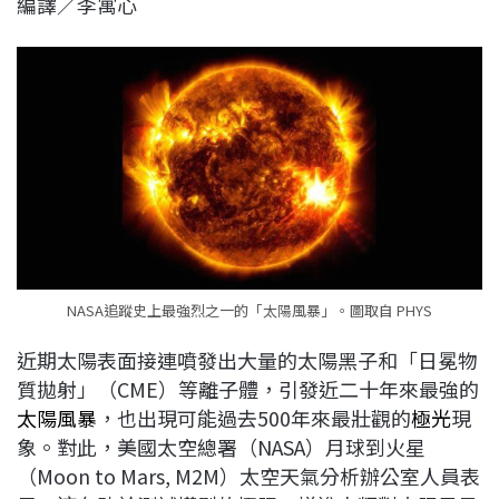
編譯／李寓心
c
n
r
n
p
e
e
e
k
y
b
a
e
L
o
d
d
i
o
s
I
n
k
n
k
NASA追蹤史上最強烈之一的「太陽風暴」。圖取自 PHYS
近期太陽表面接連噴發出大量的太陽黑子和「日冕物
質拋射」（CME）等離子體，引發近二十年來最強的
太陽風暴
，也出現可能過去500年來最壯觀的
極光
現
象。對此，美國太空總署（NASA）月球到火星
（Moon to Mars, M2M）太空天氣分析辦公室人員表