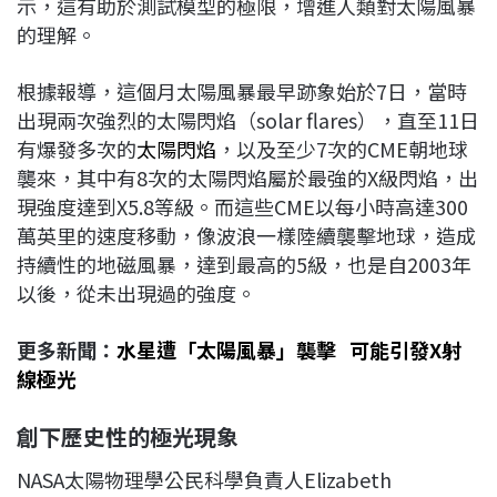
示，這有助於測試模型的極限，增進人類對太陽風暴
的理解。
根據報導，這個月太陽風暴最早跡象始於7日，當時
出現兩次強烈的太陽閃焰（solar flares），直至11日
有爆發多次的
太陽閃焰
，以及至少7次的CME朝地球
襲來，其中有8次的太陽閃焰屬於最強的X級閃焰，出
現強度達到X5.8等級。而這些CME以每小時高達300
萬英里的速度移動，像波浪一樣陸續襲擊地球，造成
持續性的地磁風暴，達到最高的5級，也是自2003年
以後，從未出現過的強度。
更多新聞：
水星遭「太陽風暴」襲擊 可能引發X射
線極光
創下歷史性的極光現象
NASA太陽物理學公民科學負責人Elizabeth