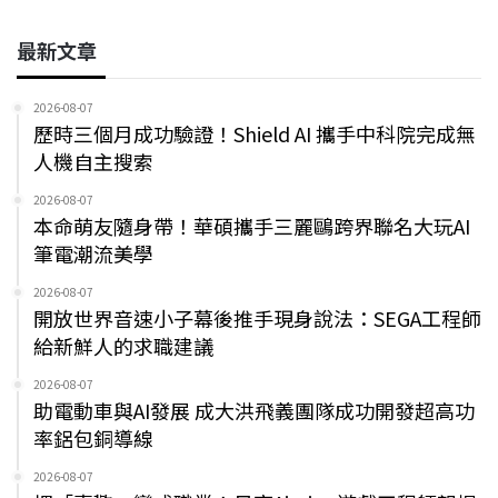
最新文章
2026-08-07
歷時三個月成功驗證！Shield AI 攜手中科院完成無
人機自主搜索
2026-08-07
本命萌友隨身帶！華碩攜手三麗鷗跨界聯名大玩AI
筆電潮流美學
2026-08-07
開放世界音速小子幕後推手現身說法：SEGA工程師
給新鮮人的求職建議
2026-08-07
助電動車與AI發展 成大洪飛義團隊成功開發超高功
率鋁包銅導線
2026-08-07