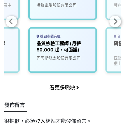
發展中
凌群電腦股份有限公司
豐兆航
桃園市觀音區
台南市
程師
品質檢驗工程師 (月薪
研發工
50,000 起，可面議)
巴恩斯航太股份有限公司
亞獵士
獵士航
看更多職缺
發佈留言
很抱歉，必須
登入
網站才能發佈留言。