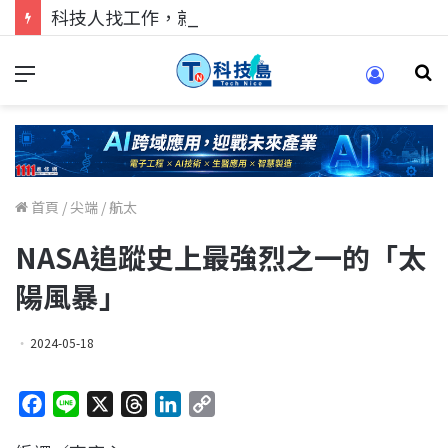
科技人找工作，就到TECH+ 科技專區!
首頁
/
尖端
/
航太
NASA追蹤史上最強烈之一的「太
陽風暴」
2024-05-18
F
L
X
T
L
C
a
i
h
i
o