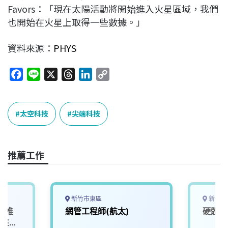
Favors：「現在太陽活動將開始進入火星區域，我們
也開始在火星上取得一些數據。」
資料來源：
PHYS
F
L
X
T
L
C
a
i
h
i
o
c
n
r
n
p
e
e
e
k
y
太空科技
尖端科技
b
a
e
L
o
d
d
i
o
s
I
n
推薦工作
k
n
k
新竹市東區
新北市
產業推
網管工程師(航太)
硬體工
派駐產