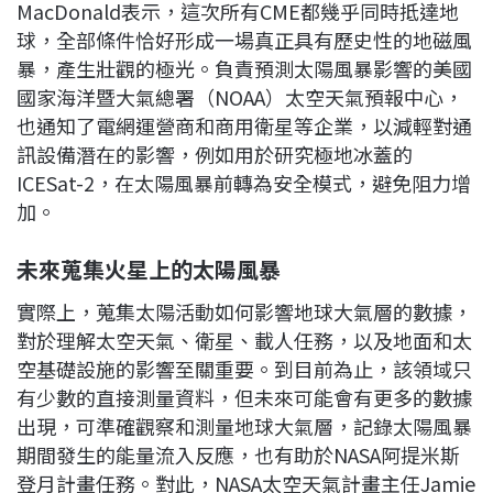
MacDonald表示，這次所有CME都幾乎同時抵達地
球，全部條件恰好形成一場真正具有歷史性的地磁風
暴，產生壯觀的極光。負責預測太陽風暴影響的美國
國家海洋暨大氣總署（NOAA）太空天氣預報中心，
也通知了電網運營商和商用衛星等企業，以減輕對通
訊設備潛在的影響，例如用於研究極地冰蓋的
ICESat-2，在太陽風暴前轉為安全模式，避免阻力增
加。
未來蒐集火星上的太陽風暴
實際上，蒐集太陽活動如何影響地球大氣層的數據，
對於理解太空天氣、衛星、載人任務，以及地面和太
空基礎設施的影響至關重要。到目前為止，該領域只
有少數的直接測量資料，但未來可能會有更多的數據
出現，可準確觀察和測量地球大氣層，記錄太陽風暴
期間發生的能量流入反應，也有助於NASA阿提米斯
登月計畫任務。對此，NASA太空天氣計畫主任Jamie