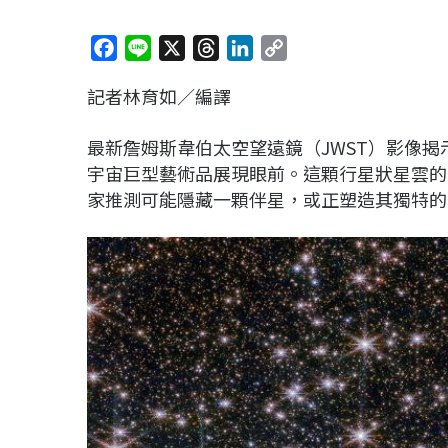
F
L
X
T
L
C
a
i
h
i
o
記者林育如／編譯
c
n
r
n
p
e
e
e
k
y
最新詹姆斯韋伯太空望遠鏡（JWST）影像揭示
b
a
e
L
宇宙巨型藝術品展現眼前。這顆行星狀星雲的
o
d
d
i
家推測可能隱藏一顆伴星，或正塑造其獨特的
o
s
I
n
k
n
k