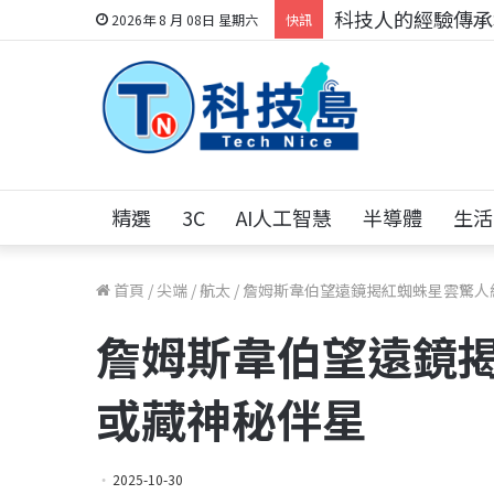
科技人的經驗傳承地
2026年 8 月 08日 星期六
快訊
精選
3C
AI人工智慧
半導體
生活
首頁
/
尖端
/
航太
/
詹姆斯韋伯望遠鏡揭紅蜘蛛星雲驚人
詹姆斯韋伯望遠鏡
或藏神秘伴星
2025-10-30