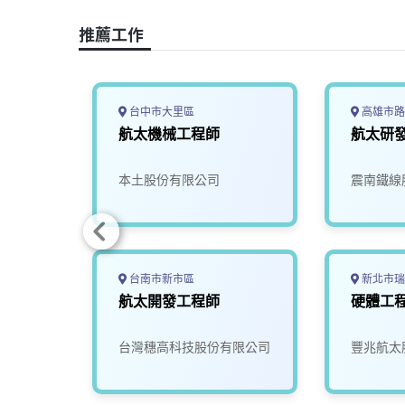
o
s
I
n
推薦工作
k
n
k
台中市大里區
高雄市路
太產業推
航太機械工程師
航太研
究發展
本土股份有限公司
震南鐵線
台南市新市區
新北市瑞
航太開發工程師
硬體工
限公司
台灣穗高科技股份有限公司
豐兆航太