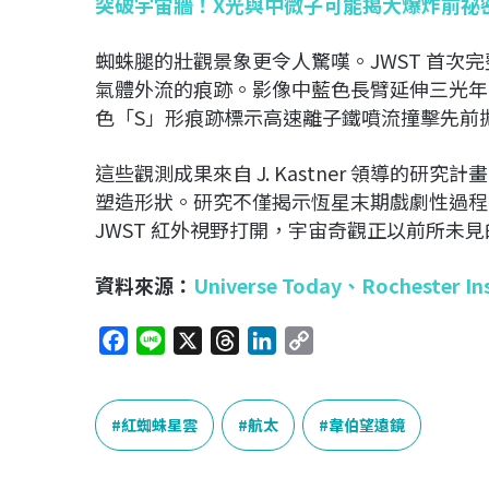
突破宇宙牆！X光與中微子可能揭大爆炸前祕
蜘蛛腿的壯觀景象更令人驚嘆。JWST 首次
氣體外流的痕跡。影像中藍色長臂延伸三光年
色「S」形痕跡標示高速離子鐵噴流撞擊先前
這些觀測成果來自 J. Kastner 領導的
塑造形狀。研究不僅揭示恆星末期戲劇性過程
JWST 紅外視野打開，宇宙奇觀正以前所未
資料來源：
Universe Today
、
Rochester In
F
L
X
T
L
C
a
i
h
i
o
c
n
r
n
p
e
e
e
k
y
紅蜘蛛星雲
航太
韋伯望遠鏡
b
a
e
L
o
d
d
i