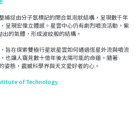
密
完整捕捉由分子氫標記的閉合氣泡狀結構，呈現數千年
，呈現宏偉立體感。星雲中心仍有劇烈噴流活動，紫
拋出的氣體，形成波紋般的結構。
研究計畫，旨在探索雙極行星狀星雲如何通過恆星外流與噴流
，也讓人窺見數十億年後太陽可能的命運。隨著
見的姿態，震撼科學界與天文愛好者的心。
stitute of Technology