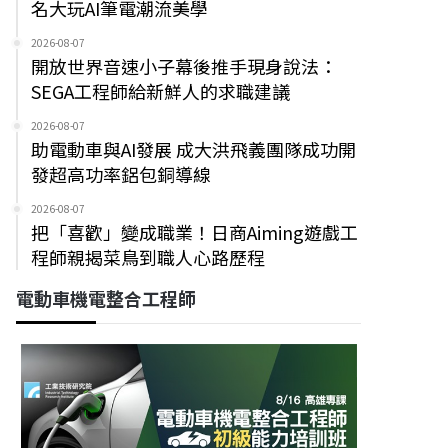
名大玩AI筆電潮流美學
2026-08-07
開放世界音速小子幕後推手現身說法：
SEGA工程師給新鮮人的求職建議
2026-08-07
助電動車與AI發展 成大洪飛義團隊成功開
發超高功率鋁包銅導線
2026-08-07
把「喜歡」變成職業！日商Aiming遊戲工
程師親揭菜鳥到職人心路歷程
電動車機電整合工程師