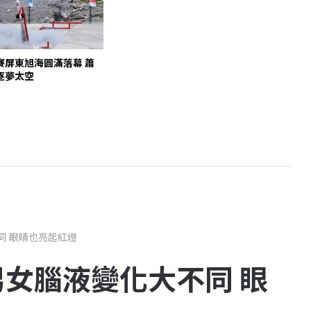
賽屏東旭海圓滿落幕 蕭
逐夢太空