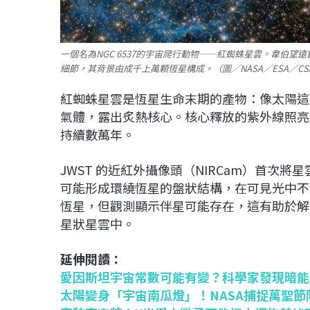
一個名為NGC 6537的宇宙爬行動物——紅蜘蛛星雲。韋伯
細節，其背景由成千上萬顆恆星構成。（圖／NASA／ESA／CS
紅蜘蛛星雲是恆星生命末期的產物：像太陽這
氣體，露出炙熱核心。核心釋放的紫外線照亮
持續數萬年。
JWST 的近紅外攝像頭（NIRCam）首次
可能形成環繞恆星的盤狀結構，在可見光中不
恆星，但觀測顯示伴星可能存在，這有助於解
星狀星雲中。
延伸閱讀：
愛因斯坦宇宙常數可能有變？科學家發現暗能
太陽變身「宇宙南瓜燈」！NASA捕捉萬聖節