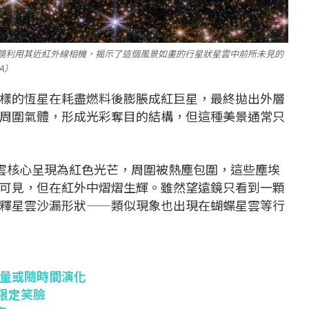
望遠鏡利用其近紅外線相機，揭示了這個風景如畫的行星狀星雲中前所未見的
A）
樣的恆星在耗盡燃料後膨脹成紅巨星，最終拋出外層
周圍氣體，形成光彩奪目的結構，但這種美景通常只
將星雲核心呈現為紅色光芒，周圍被熱塵包圍，這些塵埃
可見，但在紅外中熠熠生輝。雖然望遠鏡只看到一顆
釋星雲沙漏形狀——類似現象也出現在蝴蝶星雲等行
量或隨時間演化
限定笑臉