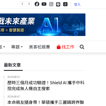
登入
園
專題
黑客松競賽
找工作
最新文章
2026-08-07
歷時三個月成功驗證！Shield AI 攜手中科
院完成無人機自主搜索
2026-08-07
本命萌友隨身帶！華碩攜手三麗鷗跨界聯