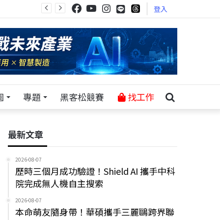
登入
園
專題
黑客松競賽
找工作
最新文章
2026-08-07
歷時三個月成功驗證！Shield AI 攜手中科
院完成無人機自主搜索
2026-08-07
本命萌友隨身帶！華碩攜手三麗鷗跨界聯