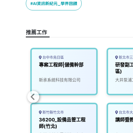
e
e
e
k
y
AI資訊新紀元_學界回饋
b
a
e
L
o
d
d
i
o
s
I
n
推薦工作
k
n
k
台中市烏日區
新北市三
專案工程師|儲備幹部
研發副
區)
司
新承系統科技有限公司
大井泵浦
新竹縣竹北市
台北市大
RP｜
36200_設備品管工程
講師暨
師(竹北)