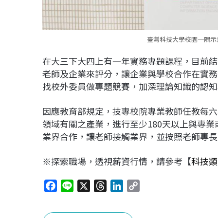
臺灣科技大學校園一隅示意
在大三下大四上有一年實務專題課程，目前結
老師及企業來評分，讓企業與學校合作在實務
找校外委員做專題競賽，加深理論知識的認知
因應教育部規定，技專校院專業教師任教每六
領域有關之產業，進行至少180天以上與專
業界合作，讓老師接觸業界，並按照老師專長
※探索職場，透視薪資行情，請參考【
科技類
F
L
X
T
L
C
a
i
h
i
o
c
n
r
n
p