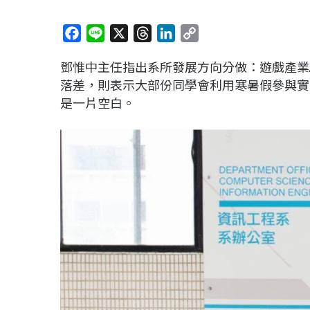
F
L
X
T
L
C
a
i
h
i
o
鄧惟中主任指出系所發展方向分做：遊戲產業A
c
n
r
n
p
落差，則表示大部份同學會利用寒暑假參與實
e
e
e
k
y
是一片空白。
b
a
e
L
o
d
d
i
o
s
I
n
k
n
k