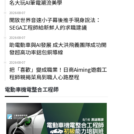
名大玩AI筆電潮流美學
2026-08-07
開放世界音速小子幕後推手現身說法：
SEGA工程師給新鮮人的求職建議
2026-08-07
助電動車與AI發展 成大洪飛義團隊成功開
發超高功率鋁包銅導線
2026-08-07
把「喜歡」變成職業！日商Aiming遊戲工
程師親揭菜鳥到職人心路歷程
電動車機電整合工程師