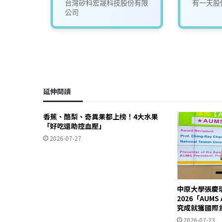
有限公
台灣矽科宏晟科技股份有限
有一天股
公司
延伸閱讀
香蕉、酪梨、奇異果都上榜！4大水果
「好吃還助控血壓」
2026-07-27
中原大學張慶
2026「AUM
究成就獲國際
2026-07-23