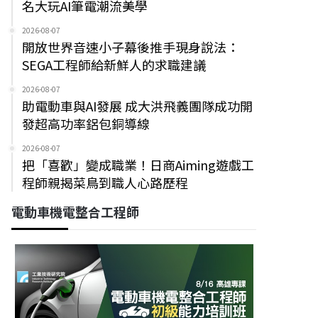
名大玩AI筆電潮流美學
2026-08-07
開放世界音速小子幕後推手現身說法：
SEGA工程師給新鮮人的求職建議
2026-08-07
助電動車與AI發展 成大洪飛義團隊成功開
發超高功率鋁包銅導線
2026-08-07
把「喜歡」變成職業！日商Aiming遊戲工
程師親揭菜鳥到職人心路歷程
電動車機電整合工程師