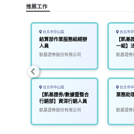
o
s
I
n
推薦工作
k
n
k
台北市中山區
台北市中
投資顧
結算部作業服務組經辦
【凱基
策略研
人員
一組】
司
凱基證券股份有限公司
凱基證券
台北市中山區
台北市中
管理
【凱基證券/數據暨整合
業務助理
管理人
行銷部】資深行銷人員
司
凱基證券股份有限公司
凱基證券