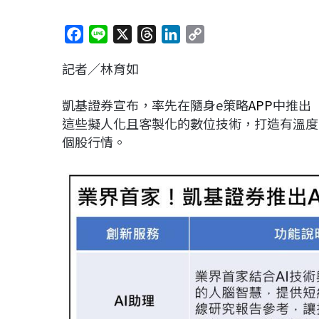
F
L
X
T
L
C
a
i
h
i
o
記者／林育如
c
n
r
n
p
e
e
e
k
y
凱基證券宣布，率先在隨身e策略
APP
中推出
b
a
e
L
這些擬人化且客製化的數位技術，打造有溫度
o
d
d
i
個股行情。
o
s
I
n
k
n
k