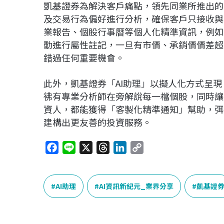
凱基證券為解決客戶痛點，領先同業所推出的
及交易行為偏好進行分析，確保客戶只接收與
業報告、個股行事曆等個人化精準資訊，例如
動進行屬性註記，一旦有市價、承銷價價差超
錯過任何重要機會。
此外，凱基證券「AI助理」以擬人化方式呈
彿有專業分析師在旁解說每一檔個股，同時讓
資人，都能獲得「客製化精準通知」幫助，弭
建構出更友善的投資服務。
F
L
X
T
L
C
a
i
h
i
o
c
n
r
n
p
e
e
e
k
y
AI助理
AI資訊新紀元_業界分享
凱基證
b
a
e
L
o
d
d
i