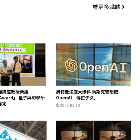
看更多職缺
瑞講座教授榮獲
奧特曼法庭大爆料 馬斯克曾想把
S Award」 量子與磁學研
OpenAI「傳位子女」
肯定
2026-05-13