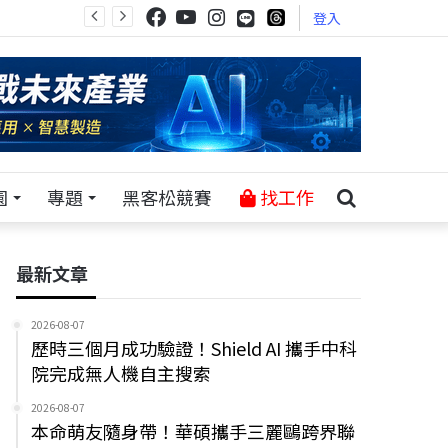
登入
園
專題
黑客松競賽
找工作
最新文章
2026-08-07
歷時三個月成功驗證！Shield AI 攜手中科
院完成無人機自主搜索
2026-08-07
本命萌友隨身帶！華碩攜手三麗鷗跨界聯