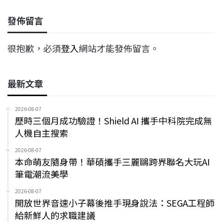
發佈留言
很抱歉，必須
登入
網站才能發佈留言。
最新文章
2026-08-07
歷時三個月成功驗證！Shield AI 攜手中科院完成無
人機自主搜索
2026-08-07
本命萌友隨身帶！華碩攜手三麗鷗跨界聯名大玩AI
筆電潮流美學
2026-08-07
開放世界音速小子幕後推手現身說法：SEGA工程師
給新鮮人的求職建議