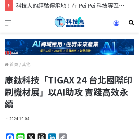
科技人的經驗傳承地！在 Pei Pei 科技專區，與學弟妹交流最硬核的技術
首頁
/
其他
康鈦科技「TIGAX 24 台北國際印
刷機材展」以AI助攻 實踐高效永
續
2024-10-04
F
L
X
T
L
C