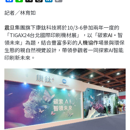
a
i
h
i
o
記者／林育如
c
n
r
n
p
e
e
e
k
y
震旦
集團旗下康鈦科技將於10/3-6參加兩年一度的
b
a
e
L
「TIGAX24台北國際印刷機材展」，以「碳索
AI
•智
o
d
d
i
領未來」為題，結合豐富多彩的
人機協作
場景與環保
o
s
I
n
生態的親自然視覺設計，帶領參觀者一同探索AI智能
k
n
k
印刷新未來。