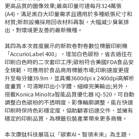
更高品質的圖像效果;最高印量可達每月324萬張
(A4)，滿足黑白大印量需求且適用於多種紙張尺寸和
材質;新款設備採用回收材料再製，大幅減少臭氧排
出，對環境更友善的最新機種。
其四為本次首度展示的新款卷對卷數位標籤印刷機
「AccurioLabel 400」，增加白色碳粉，省去過往在
印刷白色時的二次套印工序;碳粉符合美國FDA食品安
全規範，可應用於食品商用標籤市場;印刷速度更提
升至每分鐘39.9m，並具備3600dpi x 2400dpi高解析
度畫質，可清晰印出小字體、細線完美輸出;另外，
搭載Konica Minolta智能品質優化器 IQ-520，可自動
調整白色碳粉的不透明度、影像輪廓調整，能在快速
印刷時保持色彩穩定度，協助顧客迅速交件、並擁有
穩定的印刷品質，為標籤包裝產業帶來更多商機。
本次康鈦科技展區以「碳索AI•智領未來」為主題，