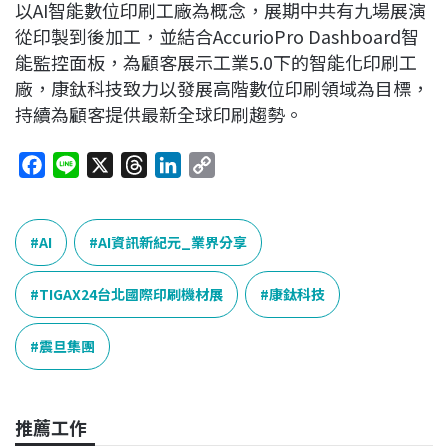
以AI智能數位印刷工廠為概念，展期中共有九場展演
從印製到後加工，並結合AccurioPro Dashboard智
能監控面板，為顧客展示工業5.0下的智能化印刷工
廠，康鈦科技致力以發展高階數位印刷領域為目標，
持續為顧客提供最新全球印刷趨勢。
F
L
X
T
L
C
a
i
h
i
o
c
n
r
n
p
e
e
e
k
y
AI
AI資訊新紀元_業界分享
b
a
e
L
o
d
d
i
TIGAX24台北國際印刷機材展
康鈦科技
o
s
I
n
k
n
k
震旦集團
推薦工作