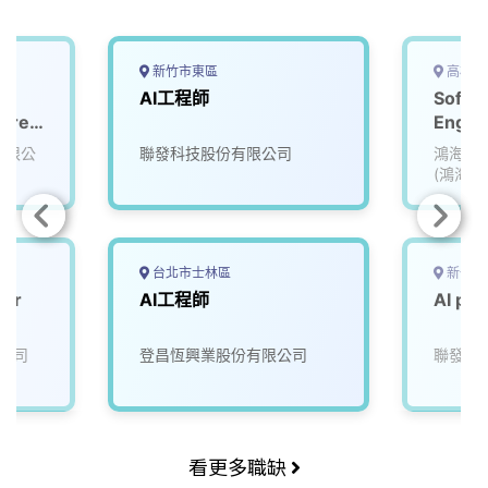
新竹市東區
高雄市
AI工程師
Softw
ware
Engin
AI (Ka
份有限公
聯發科技股份有限公司
鴻海精
(鴻海)
台北市士林區
新竹市
eer
AI工程師
AI pr
I
公司
登昌恆興業股份有限公司
聯發科
看更多職缺