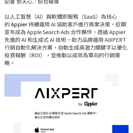
記者 鄧天心／綜合報導
c
n
r
n
p
e
e
e
k
y
以人工智慧（AI）與軟體即服務（SaaS）為核心
b
a
e
L
的
Appier
持續運用 AI 協助客戶進行商業決策，近期
o
d
d
i
宣布成為 Apple Search Ads 合作夥伴，透過 Appier
o
s
I
n
先進的 AI 和生成式 AI 技術，助力品牌運用 AIXPERT
k
n
k
行銷自動化解決方案，自動生成高潛力關鍵字以優化
投資報酬（ROI），並推動以成效為導向的行銷策
略。