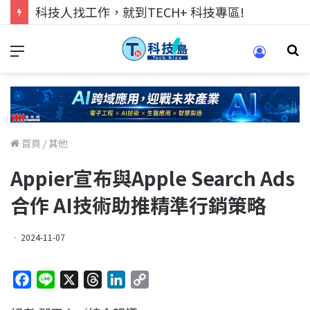
科技人找工作，就到TECH+ 科技專區!
首頁
/
其他
Appier宣布與Apple Search Ads
合作 AI技術助推精準行銷策略
2024-11-07
F
L
X
T
L
C
a
i
h
i
o