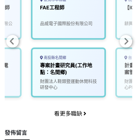
工程師
FAE工程師
【IC
有限公
品威電子國際股份有限公司
耕興股
南投縣名間鄉
台中市
航電
專案計畫研究員(工作地
計畫暨
1)
點：名間鄉)
案管理
財團法人鞋類暨運動休閒科技
財團法
研發中心
心PMC
看更多職缺
發佈留言