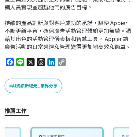
銷人員實現並超越他們的廣告目標。
持續的產品創新與對客戶成功的承諾，驅使 Appier
不斷更新平台，確保廣告活動管理體驗更加無縫。憑
藉其出色的活動管理儀表板和智慧工具， Appier 讓
廣告活動的日常營運和管理變得更加地高效和簡單。
F
L
X
T
L
C
a
i
h
i
o
c
n
r
n
p
e
e
e
k
y
AI資訊新紀元_業界分享
b
a
e
L
o
d
d
i
o
s
I
n
推薦工作
k
n
k
新北市中和區
桃園市