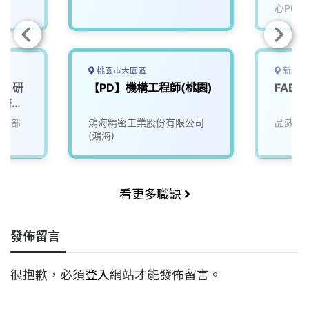
心PMC
桃園市大園區
新北市
畫】研
【PD】機構工程師(桃園)
FAE
區醫療
管理部
鴻海精密工業股份有限公司
品威電
(鴻海)
看更多職缺
發佈留言
很抱歉，必須
登入
網站才能發佈留言。