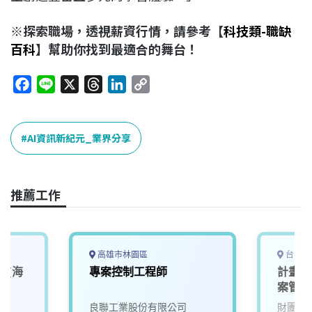
※探索職場，透視薪資行情，請參考【
科技類-職缺
百科
】幫助你找到最適合的舞台！
F
L
X
T
L
C
a
i
h
i
o
c
n
r
n
p
e
e
e
k
y
AI資訊新紀元_業界分享
b
a
e
L
o
d
d
i
o
s
I
n
推薦工作
k
n
k
高雄市林園區
台中市
師(海
專案控制工程師
計畫暨
案管理
良聯工業股份有限公司
財團法