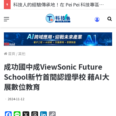
科技人找工作，就到TECH+ 科技專區!
首頁
/
其他
成功國中成ViewSonic Future
School新竹首間認證學校 藉AI大
展數位教育
2024-11-12
F
L
X
T
L
C