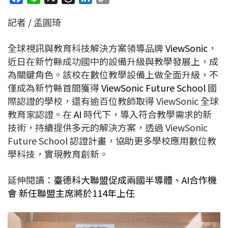
a
i
h
i
o
記者 / 孟圓琦
c
n
r
n
p
e
e
e
k
y
全球視訊與教育科技解決方案領導品牌
ViewSonic
，
b
a
e
L
近日在新竹縣成功國中的設備升級與教學發展上，成
o
d
d
i
為關鍵角色。該校在數位教學設備上做全面升級，不
o
s
I
n
僅成為新竹縣首間獲得
ViewSonic Future School
國
k
n
k
際認證的學校，還有逾百位教師取得 ViewSonic 全球
教育家認證。在
AI
時代下，導入符合教學需求的新
技術，持續提供多元的解決方案，透過 ViewSonic
Future School 認證計畫，協助更多學校應用數位教
學科技，實現教育創新。
延伸閱讀：
臺德科大聯盟促成兩國半導體、AI合作機
會 新任聯盟主席將於114年上任