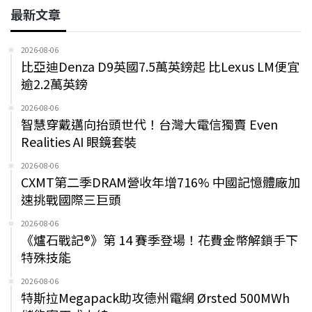
最新文章
2026-08-06
比亞迪Denza D9英國7.5萬英鎊起 比Lexus LM便宜
逾2.2萬英鎊
2026-08-06
智慧穿戴邁向抬頭世代！台灣大電信獨賣 Even
Realities AI 眼鏡套裝
2026-08-06
CXMT第二季DRAM營收年增716% 中國記憶體廠加
速挑戰國際三巨頭
2026-08-06
《爐石戰記®》第 14 賽季登場！花費金幣解鎖手下
特殊技能
2026-08-06
特斯拉Megapack助攻德州電網 Ørsted 500MWh