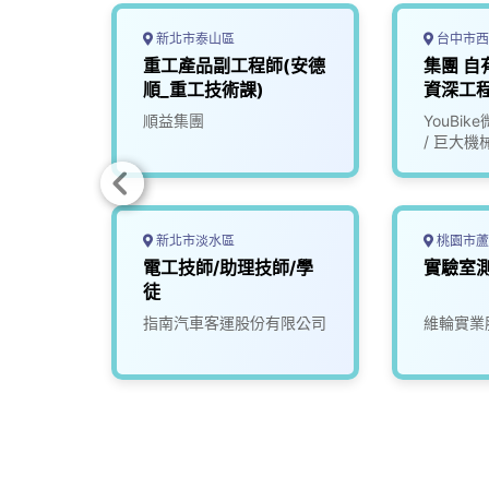
新北市泰山區
台中市西
汽車】
重工產品副工程師(安德
集團 自
 (集團
順_重工技術課)
資深工
份有限
順益集團
YouBik
/ 巨大機
新北市淡水區
桃園市蘆
汽車零
電工技師/助理技師/學
實驗室
7)
徒
份有限
指南汽車客運股份有限公司
維輪實業