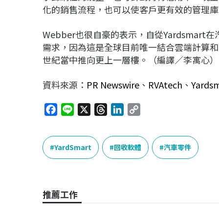
化的銷售流程，也可以使客戶更有效的管理庫
Webber也很自豪的表示，自從Yardsma
需求，因為這是全球目前唯一結合雲端計算和
世紀當中推向更上一層樓。（編譯／李寓心）
資料來源：
PR Newswire
、
RVAtech
、
Yards
F
L
X
T
L
C
a
i
h
i
o
c
n
r
n
p
e
e
e
k
y
YardSmart
回收軟體
汽車零件
b
a
e
L
o
d
d
i
o
s
I
n
推薦工作
k
n
k