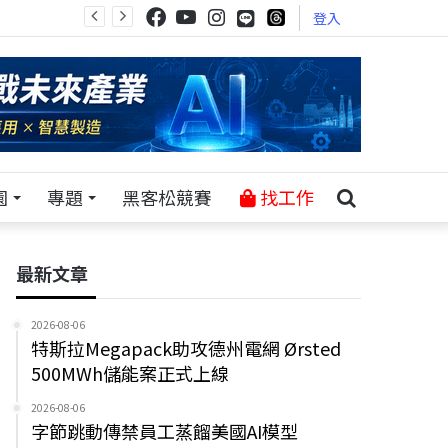
登入
園
專題
黑客松競賽
找工作
最新文章
2026-08-06
特斯拉Megapack助攻德州電網 Ørsted
500MWh儲能案正式上線
2026-08-06
字節跳動傳禁員工蒸餾美國AI模型