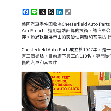
F
L
X
T
L
C
a
i
h
i
o
美國汽車零件回收場Chesterfield Auto P
c
n
r
n
p
YardSmart，運用雲端計算的技術，讓
e
e
e
k
y
存。透過軟體展示出的突破性創新和雲端技術
b
a
e
L
o
d
d
i
Chesterfield Auto Parts成立於
o
s
I
n
有三個據點，目前旗下員工約110名，專門
k
n
k
售的汽車和其零件。