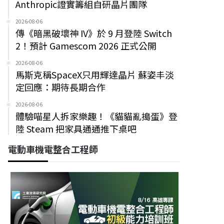
Anthropic證實籌組自研晶片團隊
2026-08-06
傳《暗黑破壞神 IV》於 9 月登陸 Switch
2！預計 Gamescom 2026 正式公開
2026-08-06
馬斯克稱SpaceX只用輝達晶片 蘇姿丰淡
定回應：期待長期合作
2026-08-06
體驗喵星人拆家樂趣！《貓貓亂搗蛋》登
陸 Steam 把家具通通推下桌吧
電動車機電整合工程師