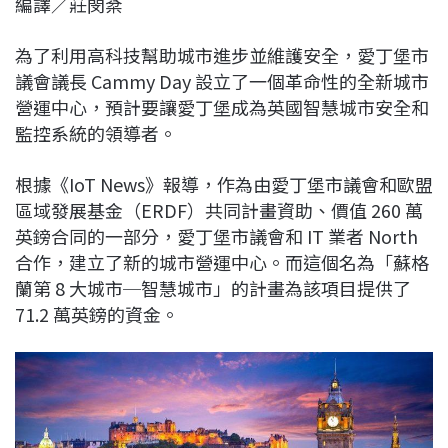
編譯／莊閔棻
c
n
r
n
p
e
e
e
k
y
為了利用高科技幫助城市進步並維護安全，愛丁堡市
b
a
e
L
議會議長 Cammy Day 設立了一個革命性的全新城市
o
d
d
i
營運中心，預計要讓愛丁堡成為英國智慧城市安全和
o
s
I
n
監控系統的領導者。
k
n
k
根據《IoT News》報導，作為由愛丁堡市議會和歐盟
區域發展基金（ERDF）共同計畫資助、價值 260 萬
英鎊合同的一部分，愛丁堡市議會和 IT 業者 North
合作，建立了新的城市營運中心。而這個名為「蘇格
蘭第 8 大城市─智慧城市」的計畫為該項目提供了
71.2 萬英鎊的資金。