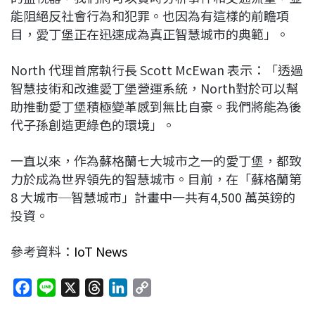
能阻絕反社會行為和犯罪。也因為有這樣的前瞻項
目，愛丁堡正在迅速成為真正智慧城市的典範」。
North 代理首席執行長 Scott McEwan 表示：「透過
智慧技術和改進愛丁堡營運系統，North對於可以幫
助推動愛丁堡積極變革感到無比自豪。我們將能為後
代子孫創造更綠色的環境」。
一直以來，作為蘇格蘭七大城市之一的愛丁堡，都致
力於成為世界領先的智慧城市。目前，在「蘇格蘭第
8 大城市─智慧城市」計畫中一共有4,500 萬英鎊的
投資。
參考資料：
IoT News
F
L
X
T
L
C
a
i
h
i
o