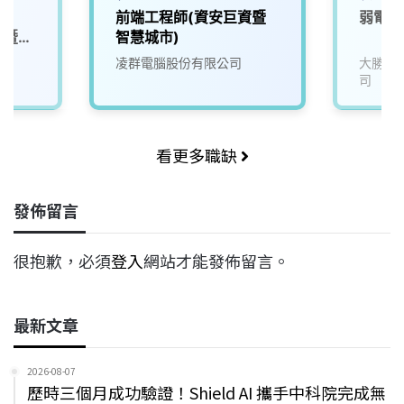
前端工程師(資安巨資暨
弱電監
巨資暨智
智慧城市)
凌群電腦股份有限公司
大勝網
司
看更多職缺
發佈留言
很抱歉，必須
登入
網站才能發佈留言。
最新文章
2026-08-07
歷時三個月成功驗證！Shield AI 攜手中科院完成無