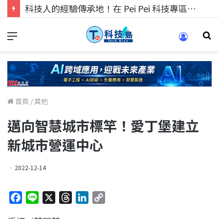
科技人找工作，就到TECH+ 科技專區!
首頁
/
其他
邁向智慧城市標竿！愛丁堡建立
新城市營運中心
2022-12-14
F
L
X
T
L
C
a
i
h
i
o