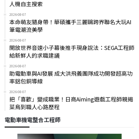
人機自主搜索
2026-08-07
本命萌友隨身帶！華碩攜手三麗鷗跨界聯名大玩AI
筆電潮流美學
2026-08-07
開放世界音速小子幕後推手現身說法：SEGA工程師
給新鮮人的求職建議
2026-08-07
助電動車與AI發展 成大洪飛義團隊成功開發超高功
率鋁包銅導線
2026-08-07
把「喜歡」變成職業！日商Aiming遊戲工程師親揭
菜鳥到職人心路歷程
電動車機電整合工程師