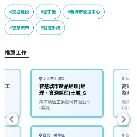
c
n
r
n
p
e
e
e
k
y
交通建設
愛丁堡
新城市營運中心
b
a
e
L
o
d
d
i
智慧城市
監控系統
o
s
I
n
k
n
k
推薦工作
新北市土城區
高雄市
系統工
智慧城市產品經理(經
高雄軟
理、資深經理)土城_S
整合工
鴻海精密工業股份有限公司
鴻海精
(鴻海)
(鴻海)
台北市萬華區
高雄市