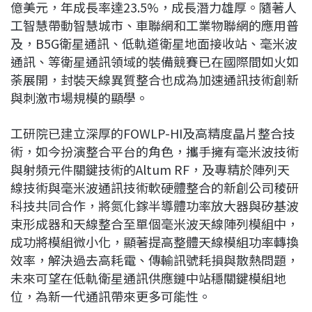
億美元，年成長率達23.5%，成長潛力雄厚。隨著人
工智慧帶動智慧城市、車聯網和工業物聯網的應用普
及，B5G衛星通訊、低軌道衛星地面接收站、毫米波
通訊、等衛星通訊領域的裝備競賽已在國際間如火如
荼展開，封裝天線異質整合也成為加速通訊技術創新
與刺激市場規模的顯學。
工研院已建立深厚的FOWLP-HI及高精度晶片整合技
術，如今扮演整合平台的角色，攜手擁有毫米波技術
與射頻元件關鍵技術的Altum RF，及專精於陣列天
線技術與毫米波通訊技術軟硬體整合的新創公司稜研
科技共同合作，將氮化鎵半導體功率放大器與矽基波
束形成器和天線整合至單個毫米波天線陣列模組中，
成功將模組微小化，顯著提高整體天線模組功率轉換
效率，解決過去高耗電、傳輸訊號耗損與散熱問題，
未來可望在低軌衛星通訊供應鏈中站穩關鍵模組地
位，為新一代通訊帶來更多可能性。