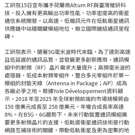
工研院15日宣布攜手荷蘭商Altum RF與臺灣稜研科
b
a
e
L
技，投入擁有更高輸出功率性能、功率密度高的衛星
o
d
d
i
通信系統開發，以高速、低雜訊元件在低軌衛星通訊
o
s
I
n
供應鏈中站穩關鍵模組地位，樹立國際鏈結通訊里程
k
n
k
碑。
工研院表示，隨著5G毫米波時代來臨，為了達到高速
且低延遲的通訊品質，並發展更多創新應用，通訊模
組中的射頻（RF）晶片需求大量提升；高頻毫米波的
處理器、低成本射頻零組件，整合多元零組件於單一
模組的封裝天線（Antenna in Package；AiP）成為
各廠必爭之地。根據Yole Développement資料顯
示，2018 年至2025 年全球射頻前端的市場規模將由
150 億美元成長至 258 億美元，年複合成長率高達
8%。在B5G、6G趨勢下，未來行動裝置通訊模組需
要更多射頻晶片的支援，低軌道衛星通訊技術是行動
網路互補技術的關鍵，帶動低軌衛星及更為密集的地