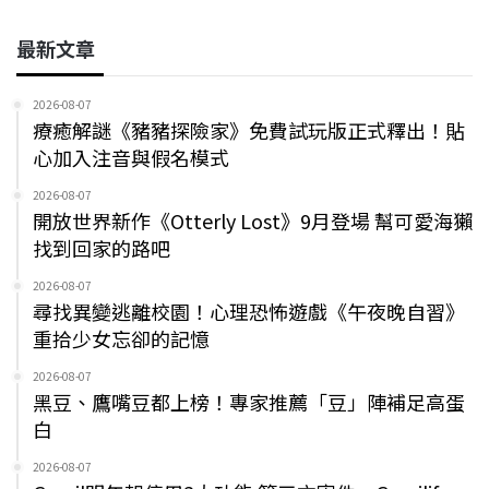
最新文章
2026-08-07
療癒解謎《豬豬探險家》免費試玩版正式釋出！貼
心加入注音與假名模式
2026-08-07
開放世界新作《Otterly Lost》9月登場 幫可愛海獺
找到回家的路吧
2026-08-07
尋找異變逃離校園！心理恐怖遊戲《午夜晚自習》
重拾少女忘卻的記憶
2026-08-07
黑豆、鷹嘴豆都上榜！專家推薦「豆」陣補足高蛋
白
2026-08-07