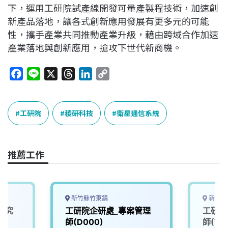
下，運用工研院試產線開發可量產製程技術，加速創
新產品落地，讓各式創新應用發展有更多元的可能
性，攜手產業共同推動產業升級，藉由跨域合作加速
產業落地與創新應用，搶攻下世代新商機。
F
L
X
T
L
C
a
i
h
i
o
c
n
r
n
p
e
e
e
k
y
工研院
稜研科技
衛星通信系統
b
a
e
L
o
d
d
i
o
s
I
n
推薦工作
k
n
k
新竹縣竹東鎮
新竹縣
研究
工研院企研處_專案管理
工研院
師(D000)
師(W0