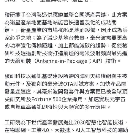
稜研攜手台灣製造供應鏈並整合國際產業鏈，此方案
為衛星產業地面基地站能否快速普及化的成功關
鍵。」衛星產業的市場48%是地面設備，因此成為兵
家必爭之地；為了減少基地台數量，毫米波需要更高
的功率強化傳輸距離，加上節能減碳的趨勢，促使稜
研科技透過創新技術打造前瞻的毫米波射頻與最先進
的天線封裝（Antenna-in-Package；AiP）技術。
稜研科技以通訊基礎建設所需的陣列天線模組與主被
動元件，及獨創的毫米波OTA測試方案，加快產品開
發量產速度，其毫米波開發套件與方案更已被全球頂
尖研究所及Fortune 500企業採用，加速實現元宇宙
或自駕車高通訊即時性與大頻寬的多元應用。
工研院為下世代產業發展提出2030智慧化智能技術，
在物聯網、工業4.0、大數據、AI人工智慧科技的輔助