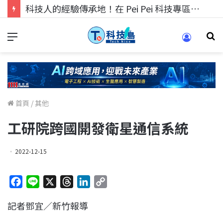
科技人找工作，就到TECH+ 科技專區!
首頁
/
其他
工研院跨國開發衛星通信系統
2022-12-15
F
L
X
T
L
C
a
i
h
i
o
記者鄧宜／新竹報導
c
n
r
n
p
e
e
e
k
y