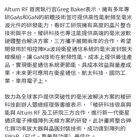
Altum RF 首席執行官Greg Baker表示，擁有多年專
研GaAs和GaN的前瞻技術並可提供高性能射頻至毫米
波元件的研發能力，看好工研院擁有高度的晶片整合
技術與平台，稜研科技也專注能提供高端的毫米波軟
硬體整合解決方案，三方攜手展開兩年的合作，希望
開發用於相控陣Ka波段衛星通信系統的毫米波封裝天
線模組，讓 GaN技術在射頻性能、成本上提供最佳產
品，實現衛星通信系統更節能、具成本效益與量產成
果，未來更可應用在衛星通信、航太科技、國防工
業、車用電子上。
致力為全球客戶提供突破性的毫米波解決方案的稜研
科技創辦人暨總經理張書維表示，「稜研科技很高興
能與 Altum RF 及工研院三方合作，進行新一代衛星
通訊電子掃描陣列天線方案的研發。此計畫將整合砷
化鎵功率放大器與晶圓封裝技術，成功達到陣列的
SWaP（尺寸、重量與功率）最佳化。