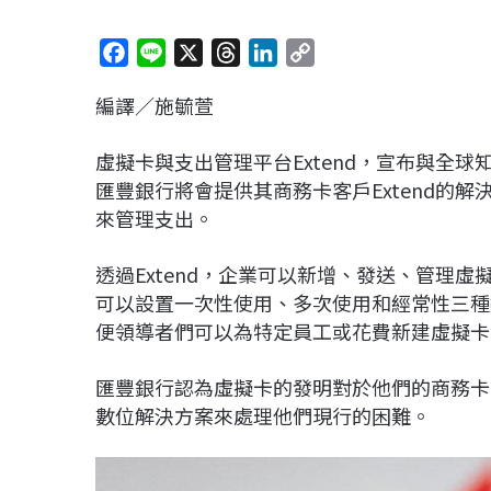
F
L
X
T
L
C
a
i
h
i
o
編譯／施毓萱
c
n
r
n
p
e
e
e
k
y
虛擬卡與支出管理平台Extend，宣布與全球
b
a
e
L
匯豐銀行將會提供其商務卡客戶Extend的
o
d
d
i
來管理支出。
o
s
I
n
k
n
k
透過Extend，企業可以新增、發送、管理虛
可以設置一次性使用、多次使用和經常性三種
便領導者們可以為特定員工或花費新建虛擬卡
匯豐銀行認為虛擬卡的發明對於他們的商務卡
數位解決方案來處理他們現行的困難。