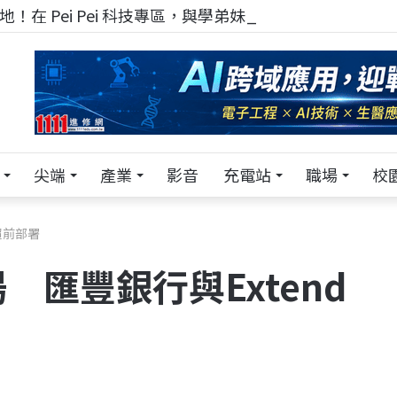
！在 Pei Pei 科技專區，與學弟妹交流最硬核的技術
尖端
產業
影音
充電站
職場
校
超前部署
匯豐銀行與Extend