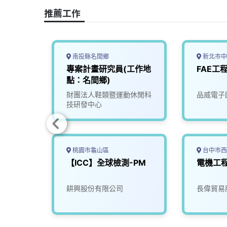
o
s
I
n
推薦工作
k
n
k
南投縣名間鄉
新北市中
程師
專案計畫研究員(工作地
FAE工
點：名間鄉)
司
財團法人鞋類暨運動休閒科
品威電子
技研發中心
桃園市龜山區
台中市西
RP｜
【ICC】全球檢測-PM
電機工
有限公
耕興股份有限公司
長偉貿易