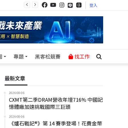
登入
園
專題
黑客松競賽
找工作
最新文章
2026-08-06
CXMT第二季DRAM營收年增716% 中國記
憶體廠加速挑戰國際三巨頭
2026-08-06
《爐石戰記®》第 14 賽季登場！花費金幣