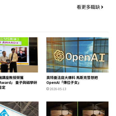
看更多職缺
瑞講座教授榮獲
奧特曼法庭大爆料 馬斯克曾想把
S Award」 量子與磁學研
OpenAI「傳位子女」
肯定
2026-05-13