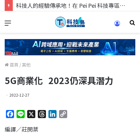
科技人的經驗傳承地！在 Pei Pei 科技專區，與學弟妹交流最硬核的技術
首頁
/
其他
5G商業化 2023仍深具潛力
2022-12-27
F
L
X
T
L
C
a
i
h
i
o
編譯／莊閔棻
c
n
r
n
p
e
e
e
k
y