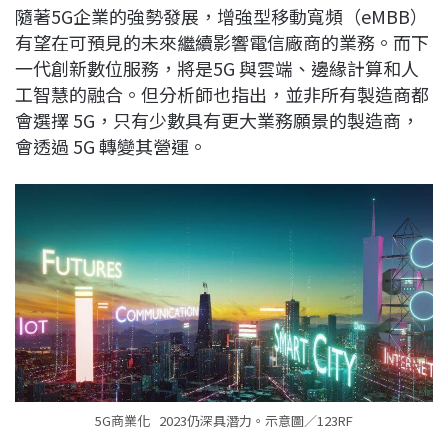
隨著5G企業的強勢發展，增強型移動寬頻（eMBB）
b
a
e
L
有望在可預見的未來繼續影響電信廠商的業務。而下
o
d
d
i
一代創新數位服務，將是5G 與雲端、邊緣計算和人
o
s
I
n
工智慧的融合。但分析師也指出，並非所有製造商都
k
n
k
會選擇 5G，只有少數具有更大業務願景的製造商，
會透過 5G 轉變其營運。
5G商業化 2023仍深具潛力。示意圖／123RF