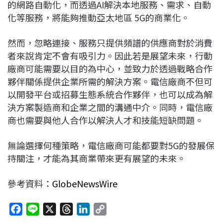
的網路自動化，而透過AI解決本地服務、需求、自動
化等服務，將能夠推動亞太地區 5G的商業化。
然而，忽略連接、服務只提供頻譜的供應商對於消費
者來說肯定不會有吸引力。因此若是展望未來，行動
廠商可能需要以目的為中心，並致力於透過戰略合作
夥伴關係提供企業所需的解決方案。電信廠商不但可
以開發平台或招募生態系統合作夥伴，也可以成為解
決方案製造商和企業之間的溝通中介。同時，電信廠
商也需要與他人合作以解決人才和技能短缺問題。
無論選擇何種策略，電信廠商可能都要對5G的發展保
持關注，才能為其商業帶來更有展望的未來。
參考資料：
GlobeNewsWire
F
L
X
T
L
C
a
i
h
i
o