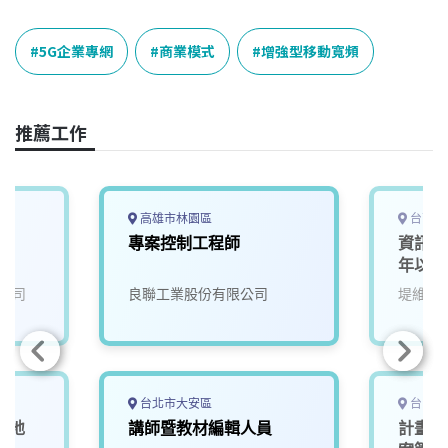
c
n
r
n
p
e
e
e
k
y
5G企業專網
商業模式
增強型移動寬頻
b
a
e
L
o
d
d
i
o
s
I
n
推薦工作
k
n
k
高雄市林園區
台南市
專案控制工程師
資訊應
年以上
公司
良聯工業股份有限公司
堤維西
台北市大安區
台中市
作地
講師暨教材編輯人員
計畫暨