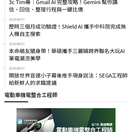
3c Tim哥｜Gmail AI 完整攻略！Gemini 幫你讀
信、回信、整理行程與一鍵比價
2026-08-07
歷時三個月成功驗證！Shield AI 攜手中科院完成無
人機自主搜索
2026-08-07
本命萌友隨身帶！華碩攜手三麗鷗跨界聯名大玩AI
筆電潮流美學
2026-08-07
開放世界音速小子幕後推手現身說法：SEGA工程師
給新鮮人的求職建議
電動車機電整合工程師