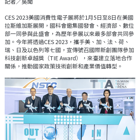
記者／吳聞
c
n
r
n
p
e
e
e
k
y
CES 2023美國消費性電子展將於1月5日至8日在美國
b
a
e
L
拉斯維加斯展開，國科會邀集國發會、經濟部、數位
o
d
d
i
部一同參與此盛會，為歷年參展以來最多部會共同參
o
s
I
n
加。今年將透過CES 2023，攜手美、加、法、荷、
k
n
k
瑞、日及以色列等七國，宣傳號召國際新創團隊參加
科技創新卓越獎（TIE Award），來臺建立落地合作
關係，推動國家政策技術創新和產業價值轉型。