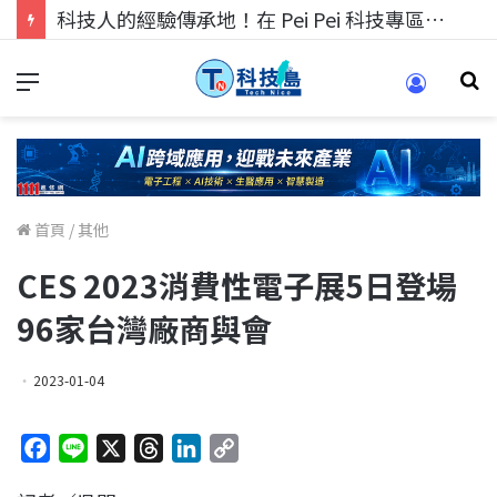
科技人的經驗傳承地！在 Pei Pei 科技專區，與學弟妹交流最硬核的技術
首頁
/
其他
CES 2023消費性電子展5日登場
96家台灣廠商與會
2023-01-04
F
L
X
T
L
C
a
i
h
i
o