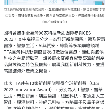
CES展前記者會焦點儀式合影。(左起國發會張朝能主秘、數位發展部李懷
仁次長、國科會吳政忠主委、國科會陳宗權副主委、經濟部陳怡鈴主秘)
（圖／國科會提供）
國科會攜手全臺灣96家科技新創團隊參與CES
2023，其中高達三分之一為科研新創團隊，遍及智慧
醫療、智慧生活、AI與資安、綠能等多項前瞻領域。
TTA臺灣科技新創館首次打造數位醫療、運動與氣候
科技之主題體驗區，讓參展來賓親身感受臺灣新創產
品與技術之特色及優勢，展現我國新創科技力，並提
高鏈結海外產業之機會。
此次TTA共有10家新創團隊獲得全球新創獎（CES
2023 Innovation Award），分別為人工智慧、醫華
生技、帝濶智慧、鴻辰通訊、紐因科技、麥迪創人工
智能、膜淨材料、神經元科技、方略電子及量子音樂
（團隊簡介詳附件），涵括數位醫療、穿戴式裝置、