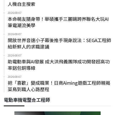
人機自主搜索
2026-08-07
本命萌友隨身帶！華碩攜手三麗鷗跨界聯名大玩AI
筆電潮流美學
2026-08-07
開放世界音速小子幕後推手現身說法：SEGA工程師
給新鮮人的求職建議
2026-08-07
助電動車與AI發展 成大洪飛義團隊成功開發超高功
率鋁包銅導線
2026-08-07
把「喜歡」變成職業！日商Aiming遊戲工程師親揭
菜鳥到職人心路歷程
電動車機電整合工程師