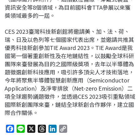
資訊安全等8個領域，為目前國科會TTA參展以來獲
獎領域最多的一屆。
CES 2023臺灣科技新創館將邀請美、加、法、荷、
瑞、日及以色列等七個國家代表出席，並邀請共推其
優秀科技新創參加TIE Award 2023。TIE Award是我
國第一個著重創新性及在地鏈結性，以鼓勵全球科研
團隊來臺發展為目的之國際級獎項，去年以半導體為
題徵選創新科技應用，吸引許多頂尖人才技術落地，
今年將聚焦半導體智慧創新應用（Semiconductor
Application）及淨零排放（Net-zero Emission）二
項全球趨勢議題徵件，並透過CES 2023吸引重點領域
國際新創團隊來臺，鏈結全球新創合作夥伴，建立國
際合作關係。
F
L
X
T
L
C
a
i
h
i
o