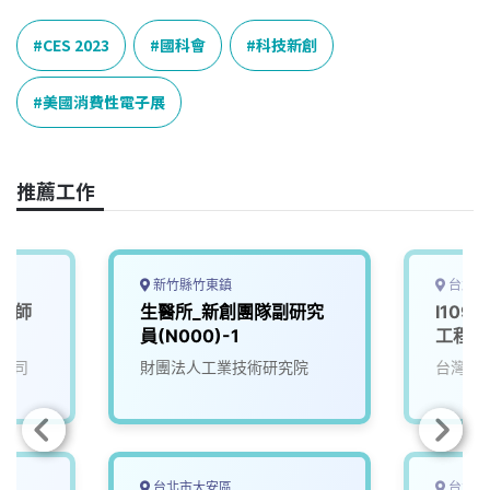
c
n
r
n
p
e
e
e
k
y
CES 2023
國科會
科技新創
b
a
e
L
o
d
d
i
美國消費性電子展
o
s
I
n
k
n
k
推薦工作
新竹縣竹東鎮
台北市
工程師
生醫所_新創團隊副研究
I109
員(N000)-1
工程師
公司
財團法人工業技術研究院
台灣大
台北市大安區
台北市