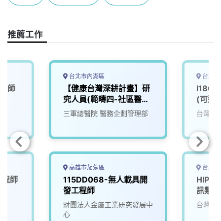
b
a
e
L
o
d
d
i
o
s
I
n
推薦工作
k
n
k
台北市內湖區
台北市
工程師
【健康台灣深耕計畫】研
I186
究人員(範疇四-社區醫療
(可遠
群B2-0001-34)
司
三軍總醫院 醫務企劃管理部
台灣大
高雄市茄萣區
台北市
端工程師
115DD068-無人載具開
HIP
發工程師
訊類(
司
財團法人金屬工業研究發展中
台灣大
心