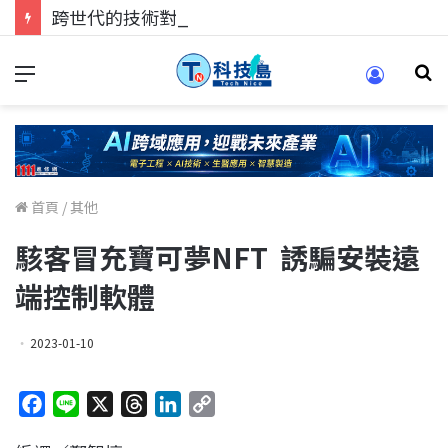
跨世代的技術對話！來 Pei Pei 科技專區，用專業洞察引領學弟妹成長
首頁
/
其他
駭客冒充寶可夢NFT 誘騙安裝遠
端控制軟體
2023-01-10
F
L
X
T
L
C
a
i
h
i
o