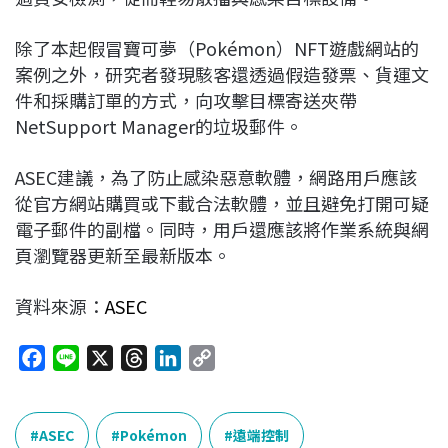
除了本起假冒寶可夢（Pokémon）NFT遊戲網站的
案例之外，研究者發現駭客還透過假造發票、貨運文
件和採購訂單的方式，向攻擊目標寄送夾帶
NetSupport Manager的垃圾郵件。
ASEC建議，為了防止感染惡意軟體，網路用戶應該
從官方網站購買或下載合法軟體，並且避免打開可疑
電子郵件的副檔。同時，用戶還應該將作業系統與網
頁瀏覽器更新至最新版本。
資料來源：
ASEC
F
L
X
T
L
C
a
i
h
i
o
c
n
r
n
p
e
e
e
k
y
ASEC
Pokémon
遠端控制