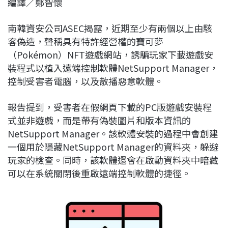
編譯／鄭智懷
c
n
r
n
p
e
e
e
k
y
南韓資安公司ASEC揭露，近期至少有兩個以上由駭
b
a
e
L
客偽造，聲稱具有特許經營權的寶可夢
o
d
d
i
（Pokémon）NFT遊戲網站，誘騙玩家下載遊戲安
o
s
I
n
裝程式以植入遠端控制軟體NetSupport Manager，
k
n
k
控制受害者電腦，以及散播惡意軟體。
報告提到，受害者在假網頁下載的PC版遊戲安裝程
式並非遊戲，而是帶有偽裝圖片和版本資訊的
NetSupport Manager。該軟體安裝的過程中會創建
一個用於隱藏NetSupport Manager的資料夾，躲避
玩家的檢查。同時，該軟體還會在啟動資料夾中暗藏
可以在系統關閉後重啟遠端控制軟體的捷徑。