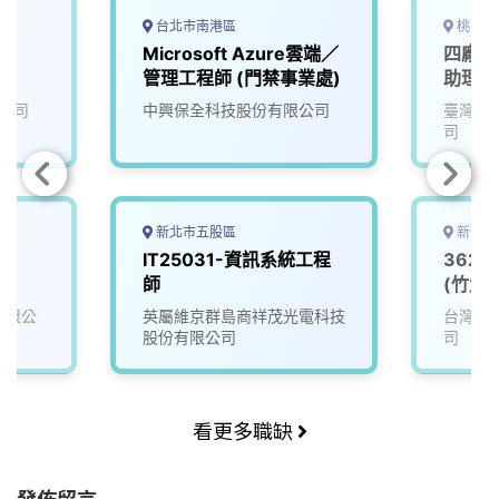
台北市南港區
桃園市
Microsoft Azure雲端／
四廠-
管理工程師 (門禁事業處)
助理工
公司
中興保全科技股份有限公司
臺灣永
司
新北市五股區
新竹縣
r
IT25031-資訊系統工程
362
師
(竹北)
份有限公
英屬維京群島商祥茂光電科技
台灣矽
股份有限公司
司
看更多職缺
發佈留言