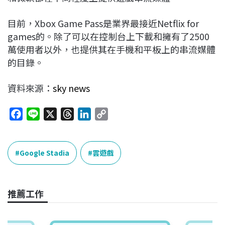
目前，Xbox Game Pass是業界最接近Netflix for
games的。除了可以在控制台上下載和擁有了2500
萬使用者以外，也提供其在手機和平板上的串流媒體
的目錄。
資料來源：
sky news
F
L
X
T
L
C
a
i
h
i
o
c
n
r
n
p
e
e
e
k
y
Google Stadia
雲遊戲
b
a
e
L
o
d
d
i
o
s
I
n
推薦工作
k
n
k