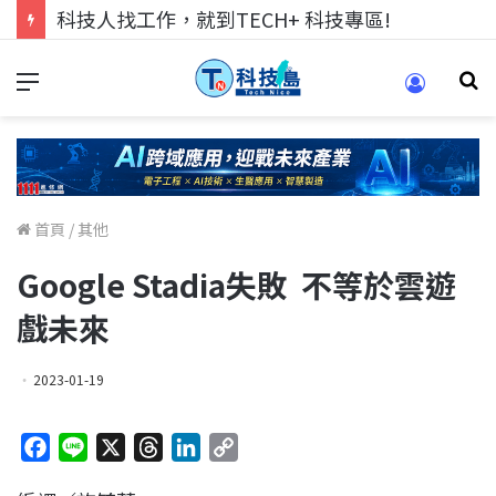
科技人找工作，就到TECH+ 科技專區!
首頁
/
其他
Google Stadia失敗 不等於雲遊
戲未來
2023-01-19
F
L
X
T
L
C
a
i
h
i
o