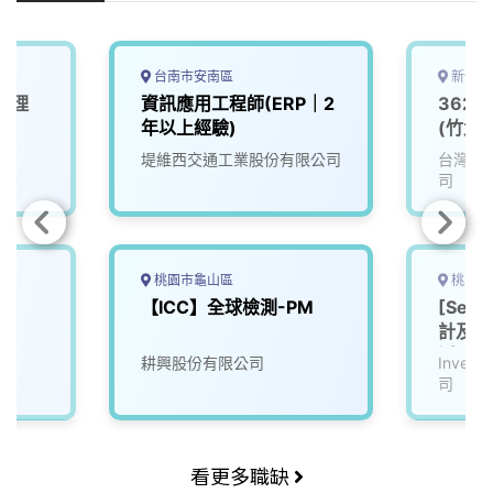
k
n
k
台南市安南區
新竹縣
件管理
資訊應用工程師(ERP｜2
362
年以上經驗)
(竹北)
堤維西交通工業股份有限公司
台灣矽
司
桃園市龜山區
桃園市
員
【ICC】全球檢測-PM
[Ser
計及振
溪)
耕興股份有限公司
Inve
司
看更多職缺