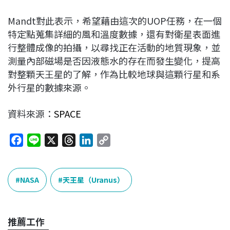
Mandt對此表示，希望藉由這次的UOP任務，在一個
特定點蒐集詳細的風和溫度數據，還有對衛星表面進
行整體成像的拍攝，以尋找正在活動的地質現象，並
測量內部磁場是否因液態水的存在而發生變化，提高
對整顆天王星的了解，作為比較地球與這顆行星和系
外行星的數據來源。
資料來源：
SPACE
F
L
X
T
L
C
a
i
h
i
o
c
n
r
n
p
e
e
e
k
y
NASA
天王星（Uranus）
b
a
e
L
o
d
d
i
o
s
I
n
推薦工作