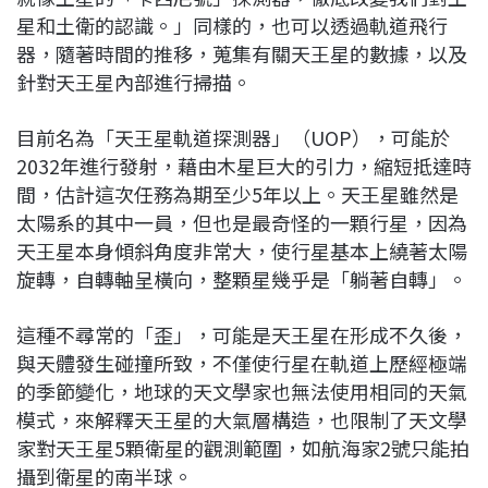
星和土衛的認識。」同樣的，也可以透過軌道飛行
器，隨著時間的推移，蒐集有關天王星的數據，以及
針對天王星內部進行掃描。
目前名為「天王星軌道探測器」（UOP），可能於
2032年進行發射，藉由木星巨大的引力，縮短抵達時
間，估計這次任務為期至少5年以上。天王星雖然是
太陽系的其中一員，但也是最奇怪的一顆行星，因為
天王星本身傾斜角度非常大，使行星基本上繞著太陽
旋轉，自轉軸呈橫向，整顆星幾乎是「躺著自轉」。
這種不尋常的「歪」，可能是天王星在形成不久後，
與天體發生碰撞所致，不僅使行星在軌道上歷經極端
的季節變化，地球的天文學
家也無法使用相同的天氣
模式，來解釋天王星的大氣層構造，也限制了天文學
家對天王星5顆衛星的觀測範圍，如航海家2號只能拍
攝到衛星的南半球。