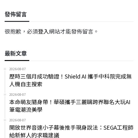
發佈留言
很抱歉，必須
登入
網站才能發佈留言。
最新文章
2026-08-07
歷時三個月成功驗證！Shield AI 攜手中科院完成無
人機自主搜索
2026-08-07
本命萌友隨身帶！華碩攜手三麗鷗跨界聯名大玩AI
筆電潮流美學
2026-08-07
開放世界音速小子幕後推手現身說法：SEGA工程師
給新鮮人的求職建議