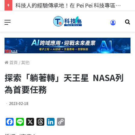
科技人的經驗傳承地！在 Pei Pei 科技專區，與學弟妹交流最硬核的技術
首頁
/
其他
探索「躺著轉」天王星 NASA列
為首要任務
2023-02-18
F
L
X
T
L
C
a
i
h
i
o