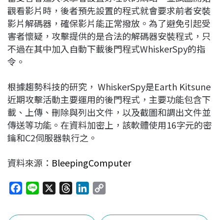
觀看影片時，後者預先設置的程式就會要求前者安裝
影片解碼器，確保影片能正常撥放。為了避免引起受
害者懷疑，攻擊提供的是合法的解碼器安裝程式，只
不過在其中加入自動下載後門程式WhiskerSpy的指
令。
根據趨勢科技的研究， WhiskerSpy是Earth Kitsune
近期攻擊活動主要運用的後門程式，主要功能包含下
載、上傳、刪除與列出文件，以及截圖和調出文件並
傳送等功能。在資料加密上，該軟體使用16字元的密
鑰和C2伺服器執行之。
資料來源：
BleepingComputer
F
L
X
T
L
C
a
i
h
i
o
c
n
r
n
p