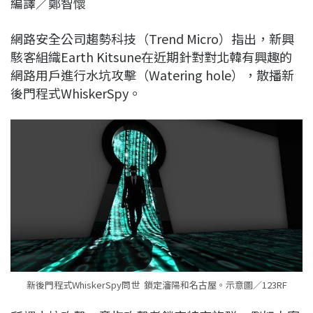
編譯／鄭智懷
c
n
r
n
p
e
e
e
k
y
網路安全公司趨勢科技（Trend Micro）指出，新興
b
a
e
L
駭客組織Earth Kitsune在近期針對對北韓有興趣的
o
d
d
i
網路用戶進行水坑攻擊（Watering hole），散播新
o
s
I
n
後門程式WhiskerSpy。
k
n
k
新後門程式WhiskerSpy問世 鎖定瀋陽和名古屋。示意圖／123RF