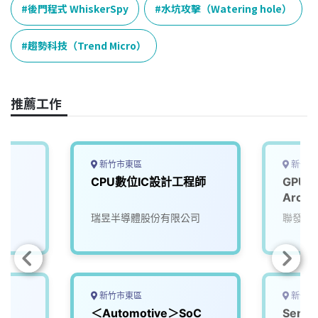
e
e
e
k
y
後門程式 WhiskerSpy
水坑攻擊（Watering hole）
b
a
e
L
o
d
d
i
趨勢科技（Trend Micro）
o
s
I
n
k
n
k
推薦工作
新竹市東區
新竹市
程師
CPU數位IC設計工程師
GPU H
Archi
瑞昱半導體股份有限公司
聯發科
新竹市東區
新竹市
＜Automotive＞SoC
Senio