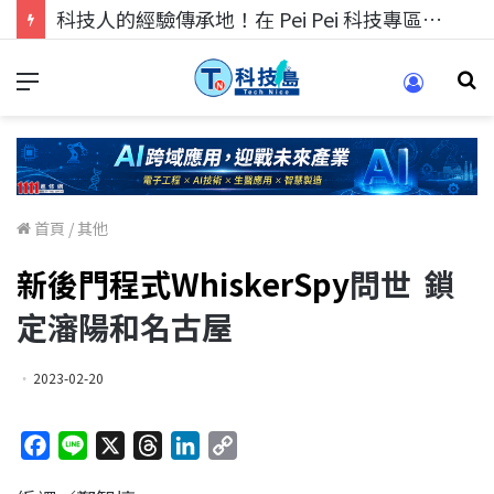
科技人的經驗傳承地！在 Pei Pei 科技專區，與學弟妹交流最硬核的技術
首頁
/
其他
新後門程式WhiskerSpy
問世 鎖
定瀋陽和名古屋
2023-02-20
F
L
X
T
L
C
a
i
h
i
o