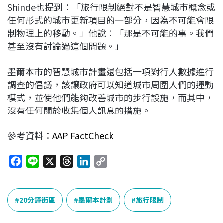
Shinde也提到：「旅行限制絕對不是智慧城市概念或
任何形式的城市更新項目的一部分，因為不可能會限
制物理上的移動。」他說：「那是不可能的事。我們
甚至沒有討論過這個問題。」
墨爾本市的智慧城市計畫還包括一項對行人數據進行
調查的倡議，該讓政府可以知道城市周圍人們的運動
模式，並使他們能夠改善城市的步行設施，而其中，
沒有任何關於收集個人訊息的措施。
參考資料：
AAP FactCheck
F
L
X
T
L
C
a
i
h
i
o
c
n
r
n
p
e
e
e
k
y
20分鐘街區
墨爾本計劃
旅行限制
b
a
e
L