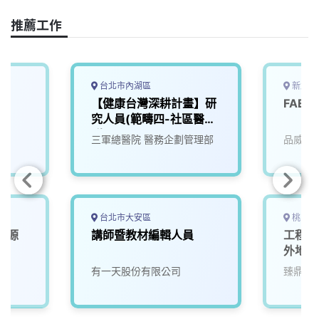
o
d
d
i
o
s
I
n
推薦工作
k
n
k
台北市內湖區
新北市
部
【健康台灣深耕計畫】研
FAE
究人員(範疇四-社區醫療
群B2-0001-34)
三軍總醫院 醫務企劃管理部
品威電
台北市大安區
桃園市
能源
講師暨教材編輯人員
工程-
外地區
院
有一天股份有限公司
臻鼎科