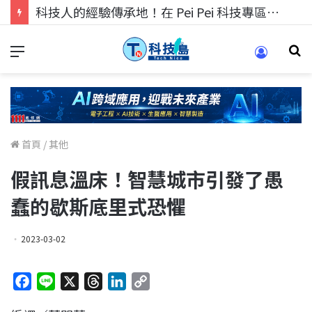
科技人的經驗傳承地！在 Pei Pei 科技專區，與學弟妹交流最硬核的技術
首頁
/
其他
假訊息溫床！智慧城市引發了愚
蠢的歇斯底里式恐懼
2023-03-02
F
L
X
T
L
C
a
i
h
i
o