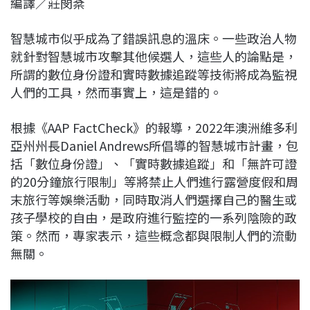
編譯／莊閔棻
c
n
r
n
p
e
e
e
k
y
智慧城市似乎成為了錯誤訊息的溫床。一些政治人物
b
a
e
L
就針對智慧城市攻擊其他候選人，這些人的論點是，
o
d
d
i
所謂的數位身份證和實時數據追蹤等技術將成為監視
o
s
I
n
人們的工具，然而事實上，這是錯的。
k
n
k
根據《AAP FactCheck》的報導，2022年澳洲維多利
亞州州長Daniel Andrews所倡導的智慧城市計畫，包
括「數位身份證」、「實時數據追蹤」和「無許可證
的20分鐘旅行限制」等將禁止人們進行露營度假和周
末旅行等娛樂活動，同時取消人們選擇自己的醫生或
孩子學校的自由，是政府進行監控的一系列陰險的政
策。然而，專家表示，這些概念都與限制人們的流動
無關。