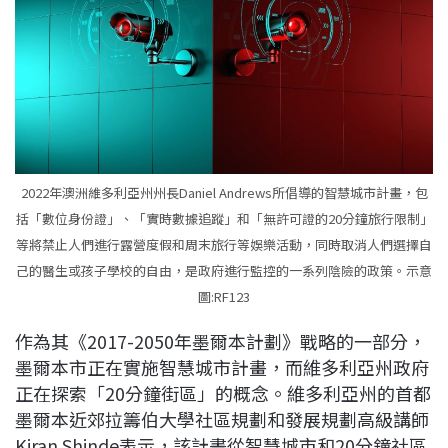
2022年澳洲維多利亞州州長Daniel Andrews所倡導的智慧城市計畫，包
括「數位身份證」、「實時數據追蹤」和「無許可證的20分鐘旅行限制」
等將禁止人們進行露營度假和周末旅行等娛樂活動，同時取消人們選擇自
己的醫生或孩子學校的自由，是政府進行監控的一系列陰險的政策。示意
圖:RF123
作為其《2017-2050年墨爾本計劃》戰略的一部分，
墨爾本市正在實施智慧城市計畫，而維多利亞州政府
正在探索「20分鐘街區」的概念。維多利亞州的首都
墨爾本近郊拉籌伯大學社區規劃和發展規劃高級講師
Kiran Shinde表示，該計畫從智慧城市和20分鐘社區