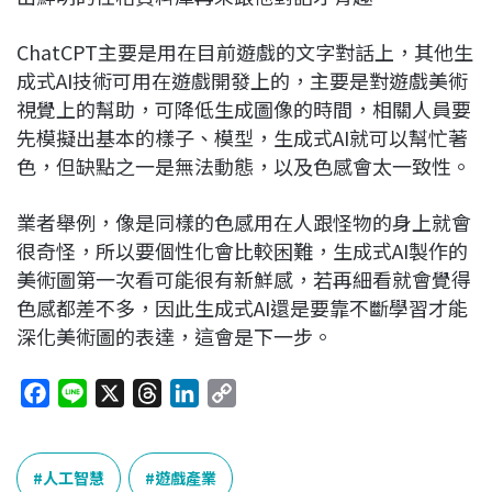
ChatCPT主要是用在目前遊戲的文字對話上，其他生
成式AI技術可用在遊戲開發上的，主要是對遊戲美術
視覺上的幫助，可降低生成圖像的時間，相關人員要
先模擬出基本的樣子、模型，生成式AI就可以幫忙著
色，但缺點之一是無法動態，以及色感會太一致性。
業者舉例，像是同樣的色感用在人跟怪物的身上就會
很奇怪，所以要個性化會比較困難，生成式AI製作的
美術圖第一次看可能很有新鮮感，若再細看就會覺得
色感都差不多，因此生成式AI還是要靠不斷學習才能
深化美術圖的表達，這會是下一步。
F
L
X
T
L
C
a
i
h
i
o
c
n
r
n
p
e
e
e
k
y
人工智慧
遊戲產業