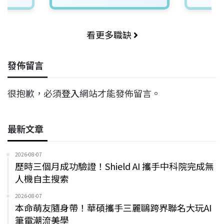
看更多職缺
發佈留言
很抱歉，必須
登入
網站才能發佈留言。
最新文章
2026-08-07
歷時三個月成功驗證！Shield AI 攜手中科院完成無
人機自主搜索
2026-08-07
本命萌友隨身帶！華碩攜手三麗鷗跨界聯名大玩AI
筆電潮流美學