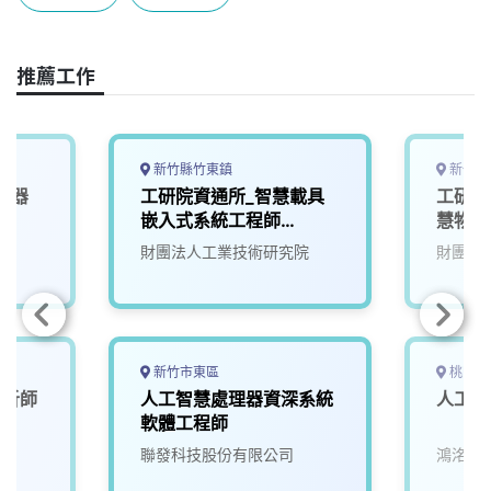
b
a
e
L
o
d
d
i
o
s
I
n
推薦工作
k
n
k
新竹縣竹東鎮
新竹縣
機器
工研院資通所_智慧載具
工研院
0)
嵌入式系統工程師
慧物聯
(U303)
(S300
院
財團法人工業技術研究院
財團法
新竹市東區
桃園市
分析師
人工智慧處理器資深系統
人工智
軟體工程師
聯發科技股份有限公司
鴻洺科