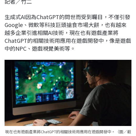
記者／竹二
c
n
r
n
p
e
e
e
k
y
生成式AI因為ChatGPT的問世而受到矚目，不僅引發
b
a
e
L
Google、微軟等科技巨頭搶食市場大餅，也有越來
o
d
d
i
越多企業引進相關AI技術，現在也有遊戲產業將
o
s
I
n
ChatGPT的相關技術用應用在遊戲開發中，像是遊戲
k
n
k
中的NPC、遊戲視覺美術等。
現在也有遊戲產業將ChatGPT的相關技術用應用在遊戲開發中。（圖／截