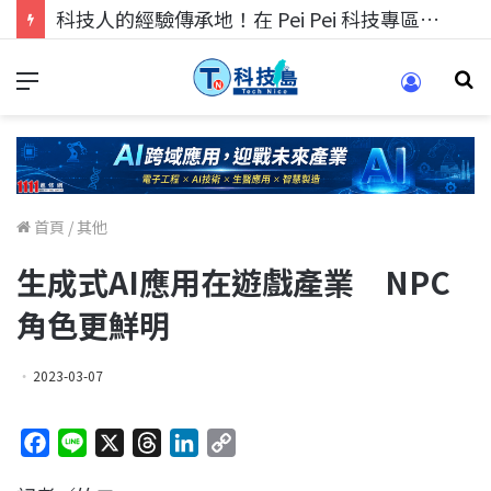
科技人找工作，就到TECH+ 科技專區!
首頁
/
其他
生成式AI應用在遊戲產業 NPC
角色更鮮明
2023-03-07
F
L
X
T
L
C
a
i
h
i
o