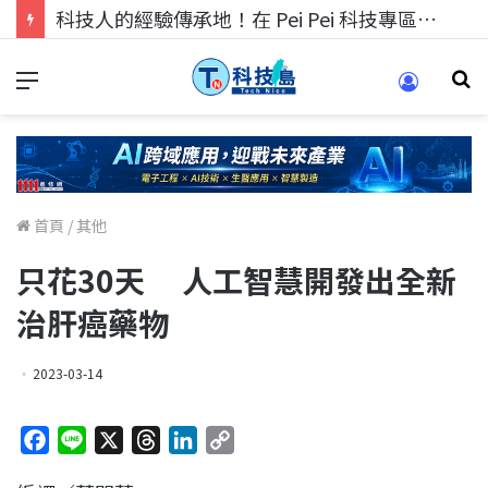
科技人的經驗傳承地！在 Pei Pei 科技專區，與學弟妹交流最硬核的技術
首頁
/
其他
只花30天 人工智慧開發出全新
治肝癌藥物
2023-03-14
F
L
X
T
L
C
a
i
h
i
o