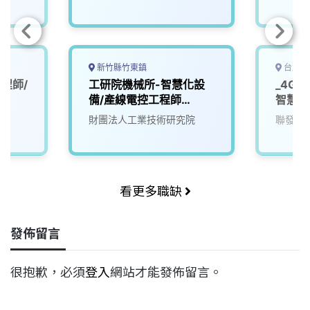
新竹縣竹東鎮
台北市
程師/
工研院機械所-智慧化設
_4G
備/產線電控工程師
智慧軟
(G200)
財團法人工業技術研究院
聯發科
看更多職缺
發佈留言
很抱歉，必須
登入
網站才能發佈留言。