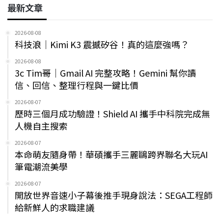
最新文章
2026-08-08
科技浪｜Kimi K3 震撼矽谷！真的這麼強嗎？
2026-08-08
3c Tim哥｜Gmail AI 完整攻略！Gemini 幫你讀
信、回信、整理行程與一鍵比價
2026-08-07
歷時三個月成功驗證！Shield AI 攜手中科院完成無
人機自主搜索
2026-08-07
本命萌友隨身帶！華碩攜手三麗鷗跨界聯名大玩AI
筆電潮流美學
2026-08-07
開放世界音速小子幕後推手現身說法：SEGA工程師
給新鮮人的求職建議