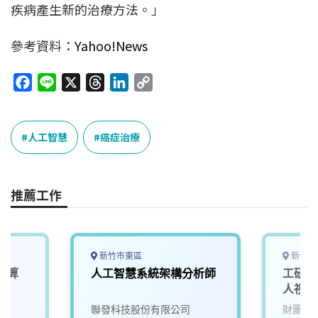
疾病產生新的治療方法。」
參考資料：
Yahoo!News
F
L
X
T
L
C
a
i
h
i
o
c
n
r
n
p
e
e
e
k
y
人工智慧
癌症治療
b
a
e
L
o
d
d
i
o
s
I
n
推薦工作
k
n
k
新竹市東區
新竹縣
運算
人工智慧系統架構分析師
工研院
)
人視覺
院
聯發科技股份有限公司
財團法