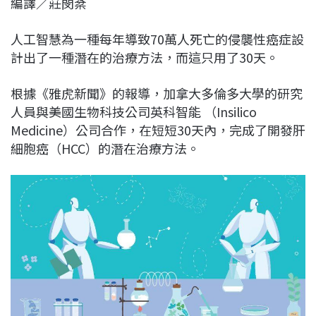
編譯／莊閔棻
c
n
r
n
p
e
e
e
k
y
人工智慧為一種每年導致70萬人死亡的侵襲性癌症設
b
a
e
L
計出了一種潛在的治療方法，而這只用了30天。
o
d
d
i
o
s
I
n
根據《雅虎新聞》的報導，加拿大多倫多大學的研究
k
n
k
人員與美國生物科技公司英科智能 （Insilico
Medicine）公司合作，在短短30天內，完成了開發肝
細胞癌（HCC）的潛在治療方法。