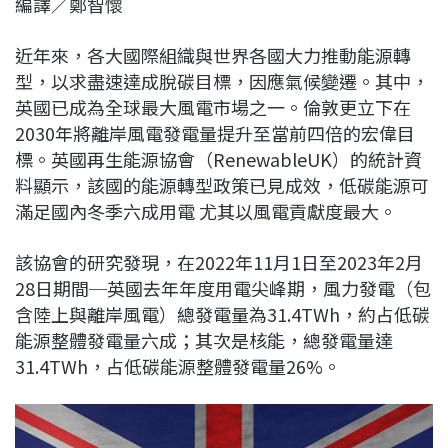
編譯／鄭智懷
c
n
r
n
p
e
e
e
k
y
近年來，各大國際組織與世界各國大力推動能源轉
b
a
e
L
型，以求盡速達成脫碳目標，因應氣候變遷。其中，
o
d
d
i
英國已成為全球最大風電市場之一。倫敦更立下在
o
s
I
n
2030年將離岸風電發電量提升至當前四倍的宏偉目
k
n
k
標。英國再生能源協會（RenewableUK）的統計資
料顯示，該國的能源轉型政策已見成效，低碳能源可
滿足國內冬季六成用電 尤其以風電貢獻度最大。
該協會的研究發現，在2022年11月1日至2023年2月
28日期間─英國去年年度用電尖峰期，風力發電（包
含陸上與離岸風電）總發電量為31.4TWh，約占低碳
能源整體發電量六成；其次是核能，總發電量達
31.4TWh，占低碳能源整體發電量26%。