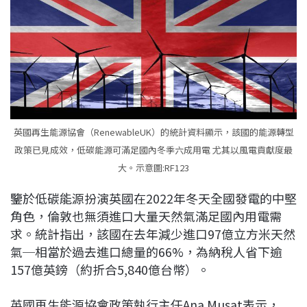
英國再生能源協會（RenewableUK）的統計資料顯示，該國的能源轉型
政策已見成效，低碳能源可滿足國內冬季六成用電 尤其以風電貢獻度最
大。示意圖:RF123
鑒於低碳能源扮演英國在2022年冬天全國發電的中堅
角色，倫敦也無須進口大量天然氣滿足國內用電需
求。統計指出，該國在去年減少進口97億立方米天然
氣─相當於過去進口總量的66%，為納稅人省下逾
157億英鎊（約折合5,840億台幣）。
英國再生能源協會政策執行主任Ana Musat表示，