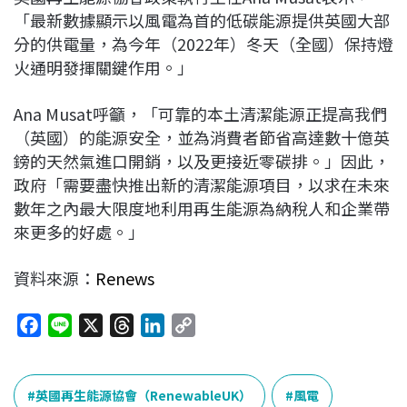
「最新數據顯示以風電為首的低碳能源提供英國大部
分的供電量，為今年（2022年）冬天（全國）保持燈
火通明發揮關鍵作用。」
Ana Musat
呼籲，「可靠的本土清潔能源正提高我們
（英國）的能源安全，並為消費者節省高達數十億英
鎊的天然氣進口開銷，以及更接近零碳排。」因此，
政府「需要盡快推出新的清潔能源項目，以求在未來
數年之內最大限度地利用再生能源為納稅人和企業帶
來更多的好處。」
資料來源：
Renews
F
L
X
T
L
C
a
i
h
i
o
c
n
r
n
p
e
e
e
k
y
英國再生能源協會（RenewableUK）
風電