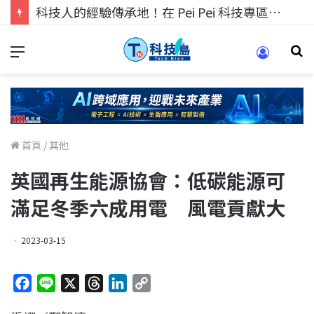
科技人的經驗傳承地！在 Pei Pei 科技專區，與學弟妹交流最硬核的技術
首頁
/
其他
英國再生能源協會：低碳能源可
滿足冬季六成用電 風電貢獻大
2023-03-15
F
L
X
T
L
C
a
i
h
i
o