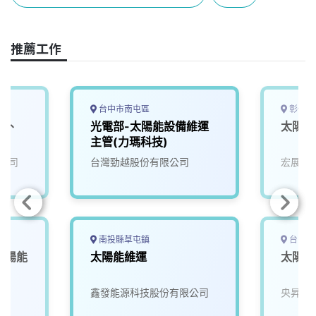
b
a
e
L
o
d
d
i
o
s
I
n
推薦工作
k
n
k
台中市南屯區
彰化縣
博、
光電部-太陽能設備維運
太陽能
主管(力瑪科技)
公司
台灣勁越股份有限公司
宏展能
南投縣草屯鎮
台中市
太陽能
太陽能維運
太陽能
鑫發能源科技股份有限公司
央昇水