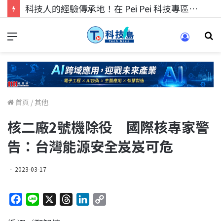
科技人的經驗傳承地！在 Pei Pei 科技專區，與學弟妹交流最硬核的技術
首頁
/
其他
核二廠2號機除役 國際核專家警
告：台灣能源安全岌岌可危
2023-03-17
F
L
X
T
L
C
a
i
h
i
o