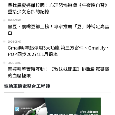
尋找異變逃離校園！心理恐怖遊戲《午夜晚自習》
重拾少女忘卻的記憶
2026-08-07
黑豆、鷹嘴豆都上榜！專家推薦「豆」陣補足高蛋
白
2026-08-07
Gmail明年起停用3大功能 第三方寄件、Gmailify、
POP同步2027年1月退場
2026-08-07
聲控引導實時互動！《教妹妹開車》挑戰副駕哥哥
的血壓極限
電動車機電整合工程師