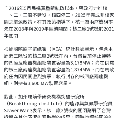
自2016年5月民進黨重新執政以來，蔡政府力推核
一、二、三廠不延役，核四停工，2025年完成非核家
園之能源政策。在其政策指導下，核一廠兩座機組率
先在2018年與2019年陸續關閉；核二廠1號機於2021
年關閉。
根據國際原子能總署（IAEA）統計數據顯示，包含本
周週三除役的核二廠2號機在內，台灣目前停止運轉
的四座反應器機組總裝置容量為3,178MW；尚在供電
的核三廠兩座機組總裝置容量為1,874MW。而在馬政
府任內因民間激烈抗爭，執行封存的核四廠兩座機
組，則擁有3,600 MW裝置容量。
對此，加州環境學研究機構突破研究所
（Breakthrough Institute）的能源與氣候學研究員
Seaver Wang表示，核二廠2號機的關閉削弱了台灣
近期在其他清潔能源取得的成果，同時也讓該國的能