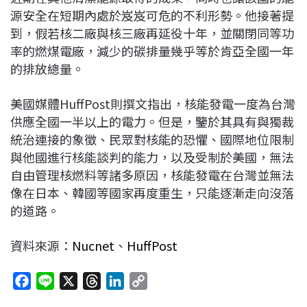
源安全在短期內處於岌岌可危的不利形勢。他接著提
到，假若核二廠與核三廠再延役十年，並關閉同等功
率的燃煤電廠，減少的碳排量幾乎等於肯亞全國一年
的排放總量。
美國媒體HuffPost則撰文指出，核能發電一度為台灣
供應全國一半以上的電力。但是，鑒於其具有與獨裁
統治連接的象徵、民眾對核能的恐懼、國際地位限制
與他國進行核能談判的能力，以及受制於美國，無法
自由管理核燃料等諸多原因，核能發電在台灣並無法
像在日本、韓國等國家再度重生，只能逐漸走向沒落
的道路
。
資料來源：
Nucnet
、
HuffPost
F
L
X
T
L
C
a
i
h
i
o