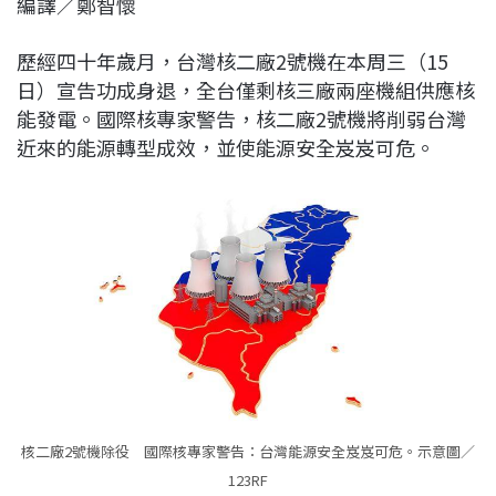
編譯／鄭智懷
c
n
r
n
p
e
e
e
k
y
歷經四十年歲月，台灣核二廠2號機在本周三（15
b
a
e
L
日）宣告功成身退，全台僅剩核三廠兩座機組供應核
o
d
d
i
能發電。國際核專家警告，核二廠2號機將削弱台灣
o
s
I
n
近來的能源轉型成效，並使能源安全岌岌可危。
k
n
k
核二廠2號機除役 國際核專家警告：台灣能源安全岌岌可危。示意圖／
123RF