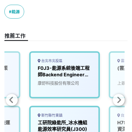
c
n
r
n
p
e
e
e
k
y
能源
b
a
e
L
o
d
d
i
o
s
I
n
推薦工作
k
n
k
台北市北投區
雲林縣
政策
F0J3-能源系統後端工程
(雲嘉
師Backend Engineer
(AI)(北投)
院
康舒科技股份有限公司
上銀科
新竹縣竹東鎮
台北市
能維運
工研院綠能所_冰水機組
H7S
能源效率研究員(J300)
資深工