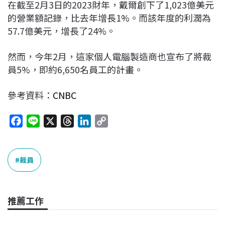
在截至2月3日的2023財年，戴爾創下了1,023億美元
的營業額記錄，比去年增長1%。而該年度的利潤為
57.7億美元，增長了24%。
然而，今年2月，這家個人電腦製造商也宣布了將裁
員5%，即約6,650名員工的計畫。
參考資料：
CNBC
F
L
X
T
L
C
a
i
h
i
o
c
n
r
n
p
e
e
e
k
y
裁員
b
a
e
L
o
d
d
i
o
s
I
n
推薦工作
k
n
k