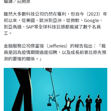
編譯／莊閔棻
c
n
r
n
p
e
e
e
k
y
雖然大多數科技公司仍然在獲利，但自今（2023）年
b
a
e
L
初以來，從美國、歐洲到亞洲，從微軟、Google、
o
d
d
i
到亞馬遜、SAP等全球科技巨頭都裁減了數千名員
o
s
I
n
工。
k
n
k
金融服務公司傑富瑞（Jefferies）的報告指出：「裁
員是因為疫情期間過度招聘，以及成長前景比原先預
測的要慢的關係。」