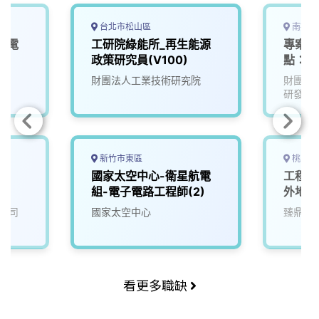
台北市松山區
南投縣
航電
工研院綠能所_再生能源
專案計
1)
政策研究員(V100)
點：名
財團法人工業技術研究院
財團法
研發中
新竹市東區
桃園市
師
國家太空中心-衛星航電
工程-
組-電子電路工程師(2)
外地區
公司
國家太空中心
臻鼎科
看更多職缺