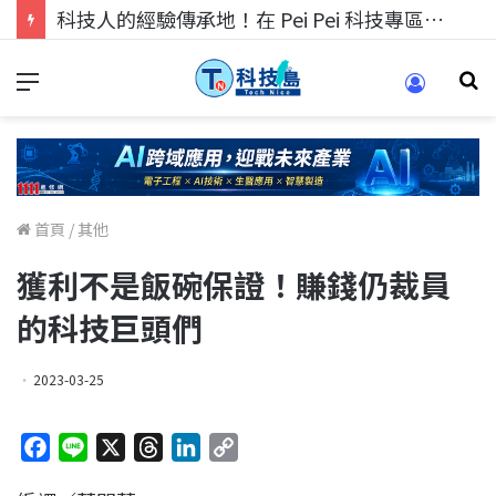
科技人找工作，就到TECH+ 科技專區!
首頁
/
其他
獲利不是飯碗保證！賺錢仍裁員
的科技巨頭們
2023-03-25
F
L
X
T
L
C
a
i
h
i
o