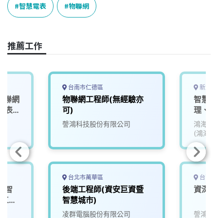
o
d
d
i
智慧電表
物聯網
o
s
I
n
k
n
k
推薦工作
台南市仁德區
新北市
物聯網
物聯網工程師(無經驗亦
智慧城
電表
可)
理、資
謦鴻科技股份有限公司
鴻海精
(鴻海)
台北市萬華區
台南市
⼯智
後端工程師(資安巨資暨
資深物
發⼯程
智慧城市)
院
凌群電腦股份有限公司
謦鴻科