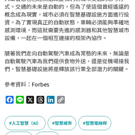
式。交通的未來是自動的，但為了使這個曾經遙遠的
概念成為現實，城市必須在智慧基礎設施方面進行投
資。為了實現真正的自動狀態，車輛必須能夠準確地
感測環境，而這就需要先進的感測器和其他智慧城市
設備，一起在一個相互連接的框架內協作。
隨著我們走向自動駕駛汽車成為常態的未來，無論是
自動駕駛汽車為我們提供食物外送，還是從機場接我
們，智慧基礎設施將是釋放該行業全部潛力的關鍵。
參考資料：
Forbes
F
L
X
T
L
C
a
i
h
i
o
c
n
r
n
p
e
e
e
k
y
人工智慧（AI）
智慧城市
智慧電線桿
b
a
e
L