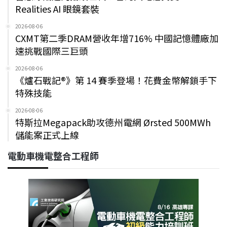
Realities AI 眼鏡套裝
2026-08-06
CXMT第二季DRAM營收年增716% 中國記憶體廠加
速挑戰國際三巨頭
2026-08-06
《爐石戰記®》第 14 賽季登場！花費金幣解鎖手下
特殊技能
2026-08-06
特斯拉Megapack助攻德州電網 Ørsted 500MWh
儲能案正式上線
電動車機電整合工程師