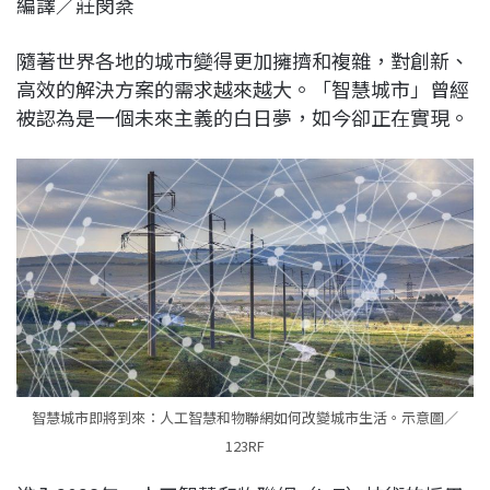
編譯／莊閔棻
c
n
r
n
p
e
e
e
k
y
隨著世界各地的城市變得更加擁擠和複雜，對創新、
b
a
e
L
高效的解決方案的需求越來越大。「智慧城市」曾經
o
d
d
i
被認為是一個未來主義的白日夢，如今卻正在實現。
o
s
I
n
k
n
k
智慧城市即將到來：人工智慧和物聯網如何改變城市生活。示意圖／
123RF