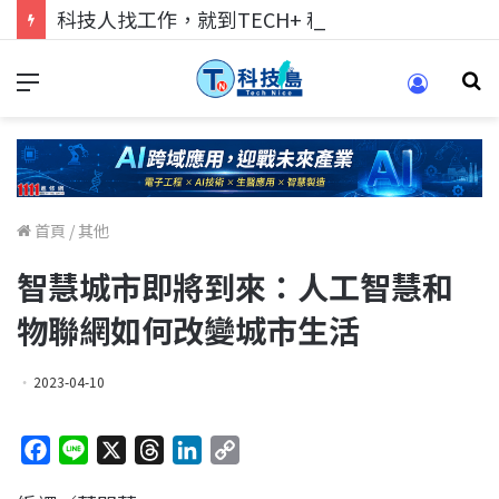
科技人找工作，就到TECH+ 科技專區!
首頁
/
其他
智慧城市即將到來：人工智慧和
物聯網如何改變城市生活
2023-04-10
F
L
X
T
L
C
a
i
h
i
o