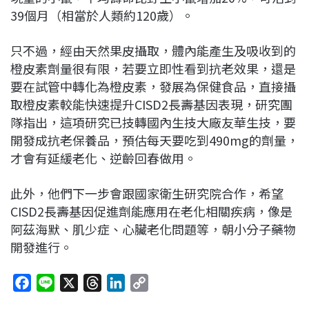
39個月（相當於人類約120歲）。
只不過，經由天然果皮攝取，體內能產生及吸收到的
橙皮素劑量很有限，若要立即性看到抗老效果，還是
要在試管中轉化為橙皮素，發展為保健食品，直接攝
取橙皮素較能快速提升CISD2長壽基因表現，研究團
隊指出，這項研究已技轉國內生技大廠友華生技，要
開發成抗老保養品，預估每天要吃到490mg的劑量，
才會有延緩老化、逆齡回春做用。
此外，他們下一步會跟國家衛生研究院合作，希望
CISD2長壽基因促進劑能應用在老化相關疾病，像是
阿茲海默、肌少症、心臟老化問題等，朝小分子藥物
開發進行。
F
L
X
T
L
C
a
i
h
i
o