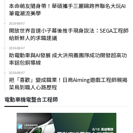
本命萌友隨身帶！華碩攜手三麗鷗跨界聯名大玩AI
筆電潮流美學
2026-08-07
開放世界音速小子幕後推手現身說法：SEGA工程師
給新鮮人的求職建議
2026-08-07
助電動車與AI發展 成大洪飛義團隊成功開發超高功
率鋁包銅導線
2026-08-07
把「喜歡」變成職業！日商Aiming遊戲工程師親揭
菜鳥到職人心路歷程
電動車機電整合工程師