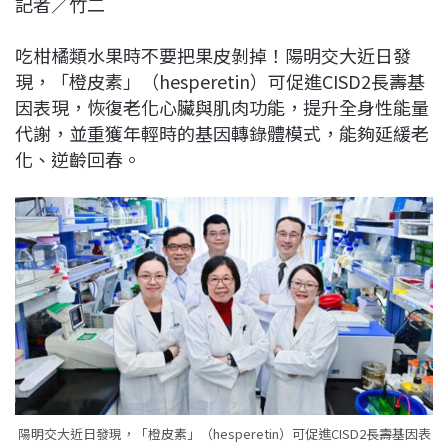
記者／竹二
c
n
r
n
p
e
e
e
k
y
吃柑橘類水果時不要把果皮剝掉！陽明交大近日發
b
a
e
L
現，「橙皮素」（hesperetin）可促進CISD2長壽基
o
d
d
i
因表現，恢復老化心臟與肌肉功能，提升全身性能量
o
s
I
n
代謝，並重獲年輕時的基因轉錄體模式，能夠延緩老
k
n
k
化、逆齡回春。
陽明交大近日發現，「橙皮素」（hesperetin）可促進CISD2長壽基因表