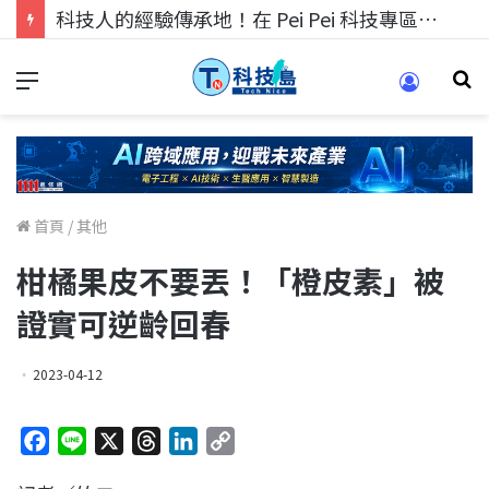
科技人的經驗傳承地！在 Pei Pei 科技專區，與學弟妹交流最硬核的技術
首頁
/
其他
柑橘果皮不要丟！「橙皮素」被
證實可逆齡回春
2023-04-12
F
L
X
T
L
C
a
i
h
i
o