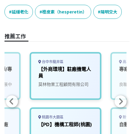
c
n
r
n
p
e
e
e
k
y
延緩老化
橙皮素（hesperetin）
陽明交大
b
a
e
L
o
d
d
i
o
s
I
n
推薦工作
k
n
k
台中市龍井區
高雄市
師/專
【外商環境】駐廠機電人
專案控
員
發展中
莫林物業工程顧問有限公司
良聯工
桃園市大園區
新竹縣
駐廠
【PD】機構工程師(桃園)
自動化