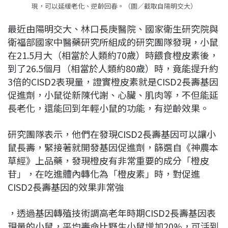
現，可以延緩老化、逆齡回春。（圖／截取自陽明交大）
最近由陽明交大、林口長庚醫院、國家衛生研究院與
衛福部國家中醫藥研究所組成的研究團隊發現，小鼠
在21.5月大（相當於人類約70歲）時餵食橙皮素後，
到了26.5個月（相當於人類約80歲）時，竟能提升約
3倍的CISD2表現量，證實橙皮素就是CISD2長壽基因
促進劑，小鼠從新陳代謝、心臟、肌肉等，不但能延
長老化，還能回到年輕小鼠的功能，有逆齡效果。
研究團隊表示，他們在發現CISD2長壽基因可以讓小
鼠長壽，緊接著就開發基因促進劑，篩選自《神農本
草經》上品藥，發現橙皮有非常重要的成分「橙皮
苷」，在吃進體內轉化為「橙皮素」時，對促進
CISD2長壽基因的效果非常強
，透過基因轉殖技術調高老年時期CISD2長壽基因表
現量的小鼠，平均壽命比野生小鼠增加20%，可活到