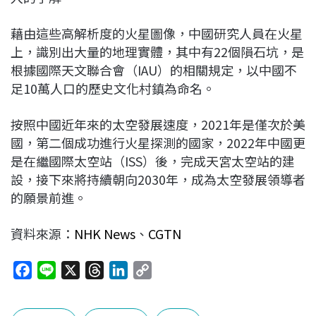
藉由這些高解析度的火星圖像，中國研究人員在火星
上，識別出大量的地理實體，其中有22個隕石坑，是
根據國際天文聯合會（IAU）的相關規定，以中國不
足10萬人口的歷史文化村鎮為命名。
按照中國近年來的太空發展速度，2021年是僅次於美
國，第二個成功進行火星探測的國家，2022年中國更
是在繼國際太空站（ISS）後，完成天宮太空站的建
設，接下來將持續朝向2030年，成為太空發展領導者
的願景前進。
資料來源：
NHK News
、
CGTN
F
L
X
T
L
C
a
i
h
i
o
c
n
r
n
p