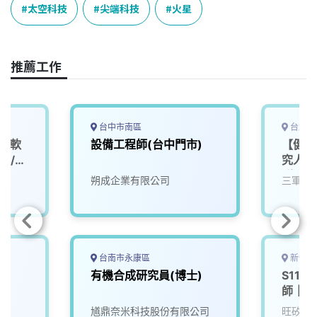
e
e
e
k
y
太空科技
尖端科技
火星
b
a
e
L
o
d
d
i
o
s
I
n
推薦工作
k
n
k
台中市南區
台北市
相機軟
設備工程師(台中門市)
【健康
ra/
究人員
roid)
群B2-
朔成企業有限公司
三軍總
台南市永康區
新竹縣
員
有機合成研究員(博士)
S111
師｜精
晶圓測
馗鼎奈米科技股份有限公司
旺矽科