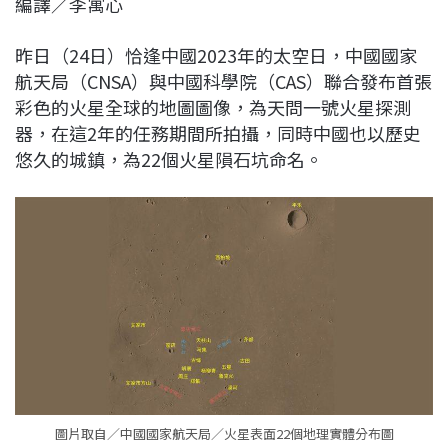
編譯／李寓心
c
n
r
n
p
e
e
e
k
y
昨日（24日）恰逢中國2023年的太空日，中國國家
b
a
e
L
航天局（CNSA）與中國科學院（CAS）聯合發布首張
o
d
d
i
彩色的火星全球的地圖圖像，為天問一號火星探測
o
s
I
n
器，在這2年的任務期間所拍攝，同時中國也以歷史
k
n
k
悠久的城鎮，為22個火星隕石坑命名。
圖片取自／中國國家航天局／火星表面22個地理實體分布圖