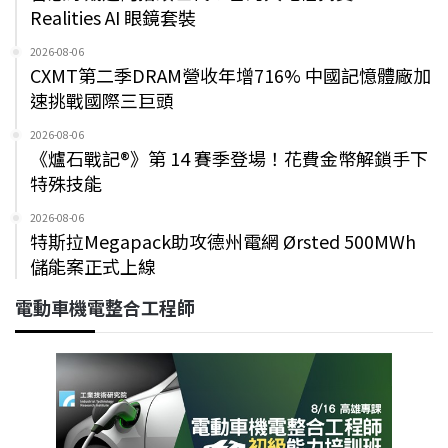
Realities AI 眼鏡套裝
2026-08-06
CXMT第二季DRAM營收年增716% 中國記憶體廠加
速挑戰國際三巨頭
2026-08-06
《爐石戰記®》第 14 賽季登場！花費金幣解鎖手下
特殊技能
2026-08-06
特斯拉Megapack助攻德州電網 Ørsted 500MWh
儲能案正式上線
電動車機電整合工程師