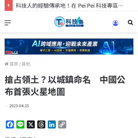
科技人的經驗傳承地！在 Pei Pei 科技專區，與學弟妹交流最硬核的技術
首頁
/
其他
搶占領土？以城鎮命名 中國公
布首張火星地圖
2023-04-25
F
L
X
T
L
C
a
i
h
i
o