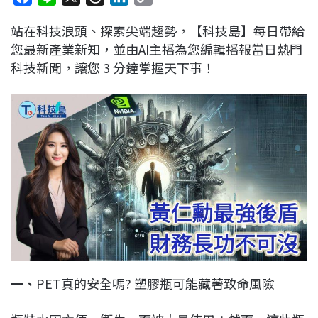
a
i
h
i
o
站在科技浪頭、探索尖端趨勢，【科技島】每日帶給
c
n
r
n
p
您最新產業新知，並由AI主播為您編輯播報當日熱門
e
e
e
k
y
科技新聞，讓您 3 分鐘掌握天下事！
b
a
e
L
o
d
d
i
o
s
I
n
k
n
k
一、
PET真的安全嗎? 塑膠瓶可能藏著致命風險