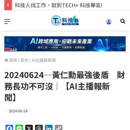
科技人找工作，就到TECH+ 科技專區!
首頁
/
其他
/
AI主播報新聞
20240624─黃仁勳最強後盾 財
務長功不可沒｜【AI主播報新
聞】
2024-06-24
F
L
X
T
L
C