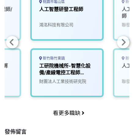
桃園市龜山區
新竹市
程師/
人工智慧研發工程師
人工智
師
鴻洺科技有限公司
聯發科
新竹縣竹東鎮
新竹市
運算
工研院機械所-智慧化設
人工智
)
備/產線電控工程師
(G200)
院
財團法人工業技術研究院
聯發科
看更多職缺
發佈留言