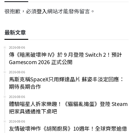
很抱歉，必須
登入
網站才能發佈留言。
最新文章
2026-08-06
傳《暗黑破壞神 IV》於 9 月登陸 Switch 2！預計
Gamescom 2026 正式公開
2026-08-06
馬斯克稱SpaceX只用輝達晶片 蘇姿丰淡定回應：
期待長期合作
2026-08-06
體驗喵星人拆家樂趣！《貓貓亂搗蛋》登陸 Steam
把家具通通推下桌吧
2026-08-06
友情破壞神作《胡鬧廚房》10週年！全球齊聚逾億