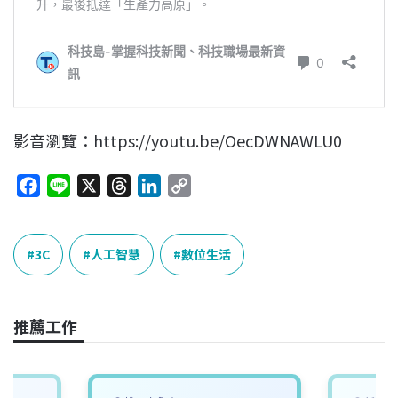
影音瀏覽：https://youtu.be/OecDWNAWLU0
F
L
X
T
L
C
a
i
h
i
o
c
n
r
n
p
e
e
e
k
y
3C
人工智慧
數位生活
b
a
e
L
o
d
d
i
o
s
I
n
推薦工作
k
n
k