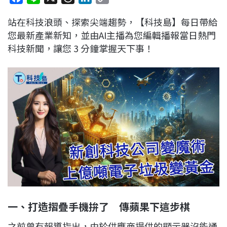
a
i
h
i
o
站在科技浪頭、探索尖端趨勢，【科技島】每日帶給
c
n
r
n
p
您最新產業新知，並由AI主播為您編輯播報當日熱門
e
e
e
k
y
科技新聞，讓您 3 分鐘掌握天下事！
b
a
e
L
o
d
d
i
o
s
I
n
k
n
k
一、打造摺疊手機拚了 傳蘋果下這步棋
之前曾有報導指出，由於供應商提供的顯示器沒能通