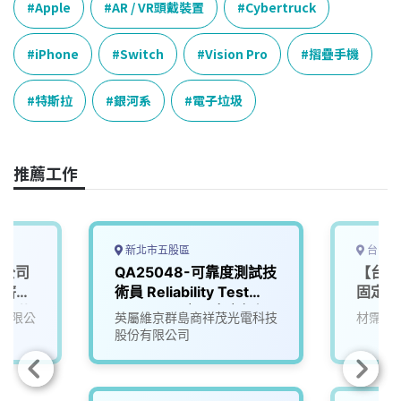
e
e
e
k
y
Apple
AR / VR頭戴裝置
Cybertruck
b
a
e
L
o
d
d
i
iPhone
Switch
Vision Pro
摺疊手機
o
s
I
n
k
n
k
特斯拉
銀河系
電子垃圾
推薦工作
新北市五股區
台中市
備公司
QA25048-可靠度測試技
【台中
薪3
術員 Reliability Test
固定班
見紅休!
Operator ｜日班｜無經
有限公
英屬維京群島商祥茂光電科技
材霈有
調/有
驗者可培訓｜
股份有限公司