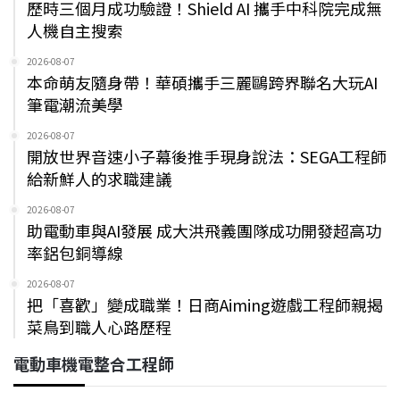
歷時三個月成功驗證！Shield AI 攜手中科院完成無
人機自主搜索
2026-08-07
本命萌友隨身帶！華碩攜手三麗鷗跨界聯名大玩AI
筆電潮流美學
2026-08-07
開放世界音速小子幕後推手現身說法：SEGA工程師
給新鮮人的求職建議
2026-08-07
助電動車與AI發展 成大洪飛義團隊成功開發超高功
率鋁包銅導線
2026-08-07
把「喜歡」變成職業！日商Aiming遊戲工程師親揭
菜鳥到職人心路歷程
電動車機電整合工程師