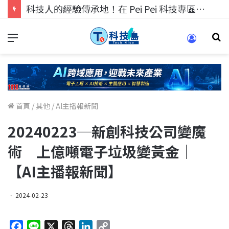
科技人找工作，就到TECH+ 科技專區!
首頁
/
其他
/
AI主播報新聞
20240223─新創科技公司變魔
術 上億噸電子垃圾變黃金｜
【AI主播報新聞】
2024-02-23
F
L
X
T
L
C