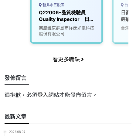
新北市五股區
台中市
Q22006-品質檢驗員
日商-
Quality Inspector｜日班
經驗可
｜無經驗者可培訓｜林口
英屬維京群島商祥茂光電科技
台灣樫
廠/五股廠｜
股份有限公司
看更多職缺
發佈留言
很抱歉，必須
登入
網站才能發佈留言。
最新文章
2026-08-07