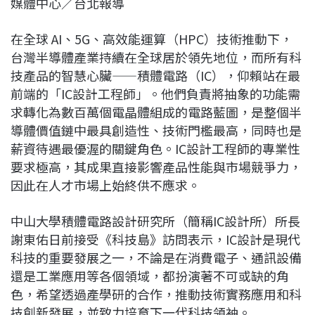
媒體中心／台北報導
c
n
r
n
p
e
e
e
k
y
在全球 AI、5G、高效能運算（HPC）技術推動下，
b
a
e
L
台灣半導體產業持續在全球居於領先地位，而所有科
o
d
d
i
技產品的智慧心臟——積體電路（IC），仰賴站在最
o
s
I
n
前端的「IC設計工程師」。他們負責將抽象的功能需
k
n
k
求轉化為數百萬個電晶體組成的電路藍圖，是整個半
導體價值鏈中最具創造性、技術門檻最高，同時也是
薪資待遇最優渥的關鍵角色。IC設計工程師的專業性
要求極高，其成果直接影響產品性能與市場競爭力，
因此在人才市場上始終供不應求。
中山大學積體電路設計研究所（簡稱IC設計所）所長
謝東佑日前接受《科技島》訪問表示，IC設計是現代
科技的重要發展之一，不論是在消費電子、通訊設備
還是工業應用等各個領域，都扮演著不可或缺的角
色，希望透過產學研的合作，推動技術實務應用和科
技創新發展，並致力培育下一代科技領袖。