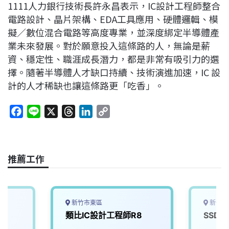
1111人力銀行技術長許永昌表示，IC設計工程師整合
電路設計、晶片架構、EDA工具應用、硬體邏輯、模
擬／數位混合電路等高度專業，並深度綁定半導體產
業未來發展。對於願意投入這條路的人，無論是薪
資、穩定性、職涯成長潛力，都是非常有吸引力的選
擇。隨著半導體人才缺口持續、技術演進加速，IC 設
計的人才稀缺也讓這條路更「吃香」。
F
L
X
T
L
C
a
i
h
i
o
c
n
r
n
p
e
e
e
k
y
推薦工作
b
a
e
L
o
d
d
i
o
s
I
n
k
n
k
新竹市東區
新竹市
類比IC設計工程師R8
SSD