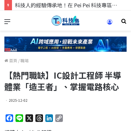
科技人的經驗傳承地！在 Pei Pei 科技專區，與學弟妹交流最硬核的技術
首頁
/
職場
【熱門職缺】IC設計工程師 半導
體業「造王者」、掌握電路核心
2025-12-02
F
L
X
T
L
C
a
i
h
i
o