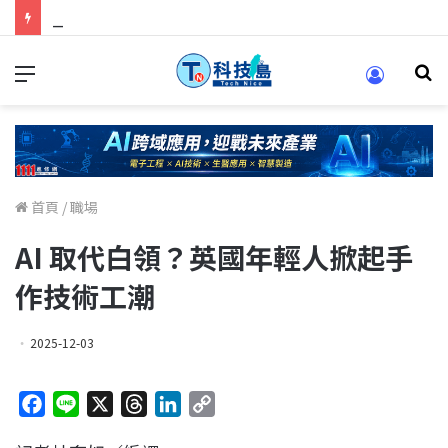
科技人找工作，就到TECH+ 科技專區!
首頁
/
職場
AI 取代白領？英國年輕人掀起手
作技術工潮
2025-12-03
F
L
X
T
L
C
a
i
h
i
o