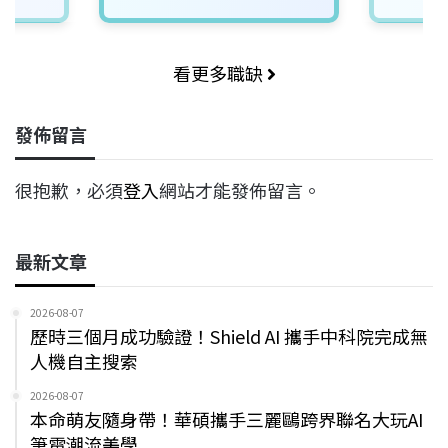
看更多職缺
發佈留言
很抱歉，必須
登入
網站才能發佈留言。
最新文章
2026-08-07
歷時三個月成功驗證！Shield AI 攜手中科院完成無
人機自主搜索
2026-08-07
本命萌友隨身帶！華碩攜手三麗鷗跨界聯名大玩AI
筆電潮流美學