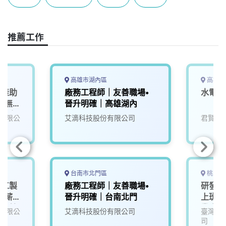
b
a
e
L
o
d
d
i
o
s
I
n
推薦工作
k
n
k
高雄市湖內區
高雄市
生產助
廠務工程師｜友善職場•
水電工
，無
晉升明確｜高雄湖內
宿舍)
有限公
艾滴科技股份有限公司
君賢水
金、
舍、視
台南市北門區
桃園市
化工製
廠務工程師｜友善職場•
研發工
者薪
晉升明確｜台南北門
上班8
金、輪
業生、
有限公
艾滴科技股份有限公司
臺灣永
(提供
司