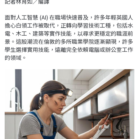
記者林育如／編譯
c
n
r
n
p
e
e
e
k
y
面對人工智慧 (AI) 在職場快速普及，許多年輕英國人
b
a
e
L
擔心白領工作被取代，正轉向學習技術工種，包括水
o
d
d
i
電、木工、建築等實作技能，以尋求更穩定的職涯前
o
s
I
n
景。這股潮流在倫敦的多所職業學院逐漸顯現，許多
k
n
k
學生選擇實用技能，遠離完全依賴電腦或辦公室工作
的領域。