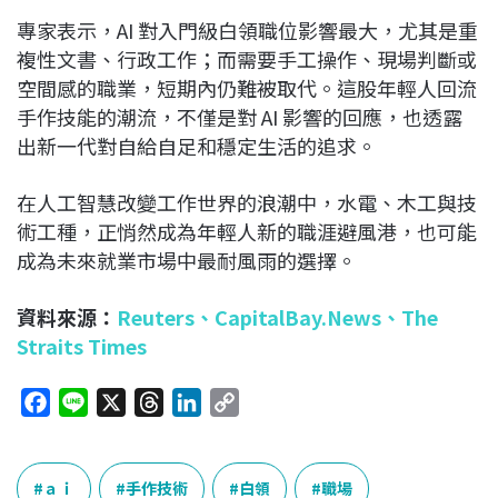
專家表示，AI 對入門級白領職位影響最大，尤其是重
複性文書、行政工作；而需要手工操作、現場判斷或
空間感的職業，短期內仍難被取代。這股年輕人回流
手作技能的潮流，不僅是對 AI 影響的回應，也透露
出新一代對自給自足和穩定生活的追求。
在人工智慧改變工作世界的浪潮中，水電、木工與技
術工種，正悄然成為年輕人新的職涯避風港，也可能
成為未來就業市場中最耐風雨的選擇。
資料來源：
Reuters
、
CapitalBay.News、
The
Straits Times
F
L
X
T
L
C
a
i
h
i
o
c
n
r
n
p
e
e
e
k
y
ａｉ
手作技術
白領
職場