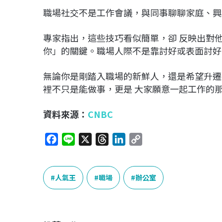
職場社交不是工作會議，與同事聊聊家庭、興
專家指出，這些技巧看似簡單，卻 反映出對
你」的關鍵。職場人際不是靠討好或表面討好
無論你是剛踏入職場的新鮮人，還是希望升遷更
裡不只是能做事，更是 大家願意一起工作的
資料來源：
CNBC
F
L
X
T
L
C
a
i
h
i
o
c
n
r
n
p
e
e
e
k
y
人氣王
職場
辦公室
b
a
e
L
o
d
d
i
o
s
I
n