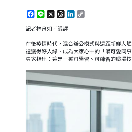
F
L
X
T
L
C
a
i
h
i
o
記者林育如／編譯
c
n
r
n
p
e
e
e
k
y
在後疫情時代，混合辦公模式與遠距新鮮人崛
b
a
e
L
裡獲得好人緣、成為大家心中的「最可愛同事
o
d
d
i
專家指出：這是一種可學習、可練習的職場技
o
s
I
n
k
n
k