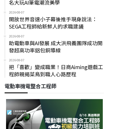
名大玩AI筆電潮流美學
2026-08-07
開放世界音速小子幕後推手現身說法：
SEGA工程師給新鮮人的求職建議
2026-08-07
助電動車與AI發展 成大洪飛義團隊成功開
發超高功率鋁包銅導線
2026-08-07
把「喜歡」變成職業！日商Aiming遊戲工
程師親揭菜鳥到職人心路歷程
電動車機電整合工程師