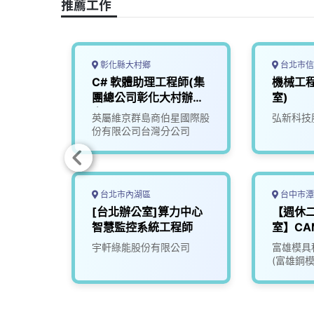
推薦工作
k
n
k
彰化縣大村鄉
台北市信
師(台
C# 軟體助理工程師(集
機械工程
)
團總公司彰化大村辦公
室)
室)
國際股
英屬維京群島商伯星國際股
弘新科技
司
份有限公司台灣分公司
台北市內湖區
台中市潭
集團總
[台北辦公室]算力中心
【週休二
室)
智慧監控系統工程師
室】C
（Powe
國際股
宇軒綠能股份有限公司
富雄模具
模具）
司
(富雄鋼