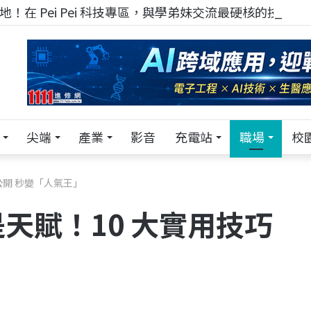
！在 Pei Pei 科技專區，與學弟妹交流最硬核的技術
尖端
產業
影音
充電站
職場
校
公開 秒變「人氣王」
天賦！10 大實用技巧
」