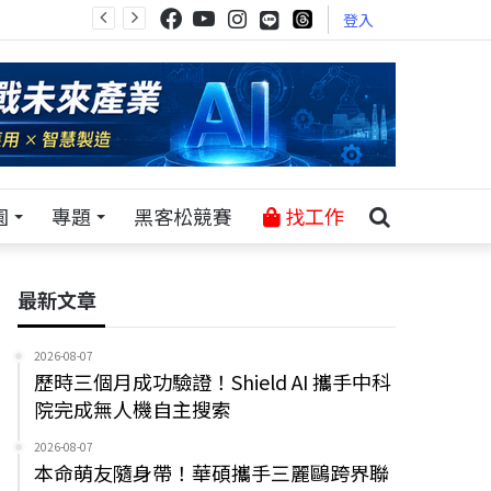
登入
園
專題
黑客松競賽
找工作
最新文章
2026-08-07
歷時三個月成功驗證！Shield AI 攜手中科
院完成無人機自主搜索
2026-08-07
本命萌友隨身帶！華碩攜手三麗鷗跨界聯