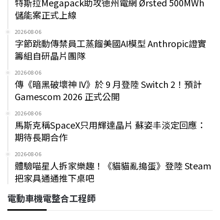
特斯拉Megapack助攻德州電網 Ørsted 500MWh
儲能案正式上線
2026-08-06
字節跳動傳禁員工蒸餾美國AI模型 Anthropic證實
籌組自研晶片團隊
2026-08-06
傳《暗黑破壞神 IV》於 9 月登陸 Switch 2！預計
Gamescom 2026 正式公開
2026-08-06
馬斯克稱SpaceX只用輝達晶片 蘇姿丰淡定回應：
期待長期合作
2026-08-06
體驗喵星人拆家樂趣！《貓貓亂搗蛋》登陸 Steam
把家具通通推下桌吧
電動車機電整合工程師