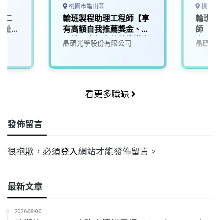
桃園市龜山區
桃園市
(二
輪班製程助理工程師【享
輪班設
到址面
有高額自我推薦獎金、適
師【享
用桃園青年安薪就業讚方
金、適
晶碩光學股份有限公司
晶碩光
案】_01
業讚方
看更多職缺
發佈留言
很抱歉，必須
登入
網站才能發佈留言。
最新文章
2026-08-06