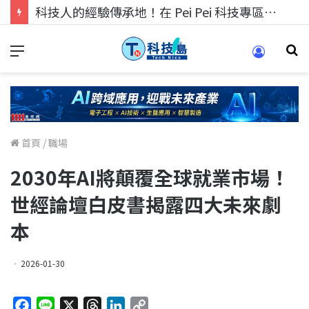
科技人的經驗傳承地！在 Pei Pei 科技專區，與學弟妹交流最硬核的技術
首頁
/
職場
2030年AI將顛覆全球就業市場！
世經論壇白皮書揭露四大未來劇
本
2026-01-30
F
L
X
T
L
C