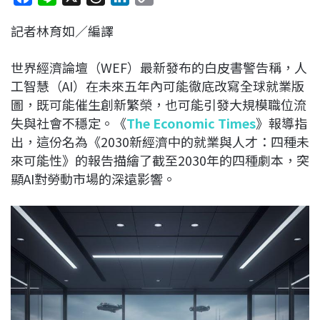
a
i
h
i
o
記者林育如／編譯
c
n
r
n
p
e
e
e
k
y
世界經濟論壇（WEF）最新發布的白皮書警告稱，人
b
a
e
L
工智慧（AI）在未來五年內可能徹底改寫全球就業版
o
d
d
i
圖，既可能催生創新繁榮，也可能引發大規模職位流
o
s
I
n
失與社會不穩定。《
The Economic Times
》報導指
k
n
k
出，這份名為《2030新經濟中的就業與人才：四種未
來可能性》的報告描繪了截至2030年的四種劇本，突
顯AI對勞動市場的深遠影響。