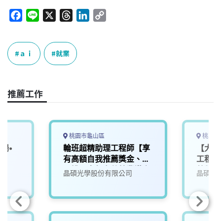
F
L
X
T
L
C
a
i
h
i
o
c
n
r
n
p
e
e
e
k
y
ａｉ
就業
b
a
e
L
o
d
d
i
o
s
I
n
推薦工作
k
n
k
桃園市龜山區
桃園市
場•
輪班超精助理工程師【享
【大溪
內
有高額自我推薦獎金、適
工程師
用桃園青年安薪就業讚方
薦獎金
晶碩光學股份有限公司
晶碩光
案】_01
薪就業